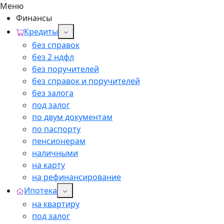
Меню
Финансы
Кредиты
без справок
без 2 ндфл
без поручителей
без справок и поручителей
без залога
под залог
по двум документам
по паспорту
пенсионерам
наличными
на карту
на рефинансирование
Ипотека
на квартиру
под залог