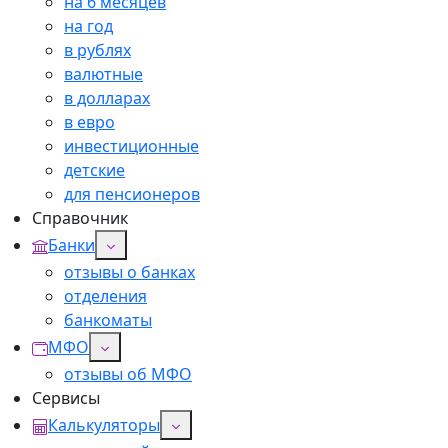
на 6 месяцев
на год
в рублях
валютные
в долларах
в евро
инвестиционные
детские
для пенсионеров
Справочник
Банки
отзывы о банках
отделения
банкоматы
МФО
отзывы об МФО
Сервисы
Калькуляторы