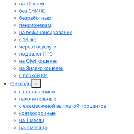
на 30 дней
без СНИЛС
безработным
пенсионерам
на рефинансирование
с 18 лет
через Госуслуги
под залог ПТС
на Qiwi кошелек
на Яндекс кошелек
с плохой КИ
Вклады
с пополнением
накопительные
с ежемесячной выплатой процентов
краткосрочные
на 1 месяц
на 3 месяца