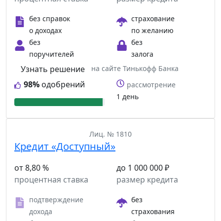
без справок
страхование
о доходах
по желанию
без
без
поручителей
залога
Узнать решение
на сайте Тинькофф Банка
98%
одобрений
рассмотрение
1 день
Лиц. № 1810
Кредит «Доступный»
от 8,80 %
до 1 000 000 ₽
процентная ставка
размер кредита
подтверждение
без
дохода
страхования