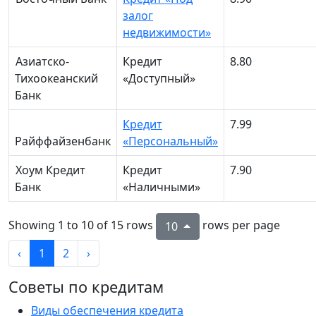
залог
недвижимости»
Азиатско-
Кредит
8.80
Тихоокеанский
«Доступный»
Банк
Кредит
7.99
Райффайзенбанк
«Персональный»
Хоум Кредит
Кредит
7.90
Банк
«Наличными»
Showing 1 to 10 of 15 rows
rows per page
10
‹
1
2
›
Советы по кредитам
Виды обеспечения кредита