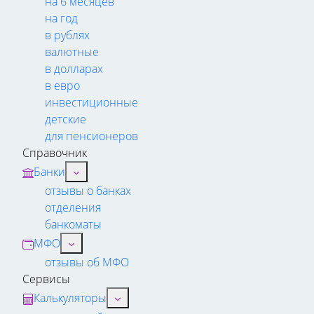
на 6 месяцев
на год
в рублях
валютные
в долларах
в евро
инвестиционные
детские
для пенсионеров
Справочник
Банки
отзывы о банках
отделения
банкоматы
МФО
отзывы об МФО
Сервисы
Калькуляторы