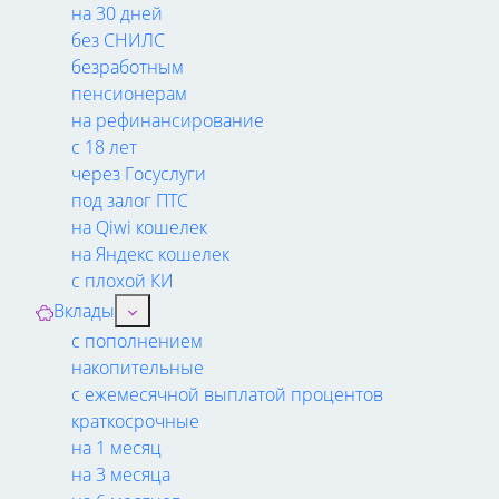
на 30 дней
без СНИЛС
безработным
пенсионерам
на рефинансирование
с 18 лет
через Госуслуги
под залог ПТС
на Qiwi кошелек
на Яндекс кошелек
с плохой КИ
Вклады
с пополнением
накопительные
с ежемесячной выплатой процентов
краткосрочные
на 1 месяц
на 3 месяца