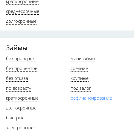
краткосрочные
среднесрочные
долгосрочные
Займы
без проверок
минизаймы
без процентов
средние
без отказа
крупные
по возрасту
под залог
краткосрочные
рефинансирование
долгосрочные
быстрые
электронные