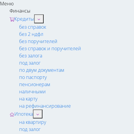
Меню
Финансы
Кредиты
без справок
без 2 ндфл
без поручителей
без справок и поручителей
без залога
под залог
по двум документам
по паспорту
пенсионерам
наличными
на карту
на рефинансирование
Ипотека
на квартиру
под залог