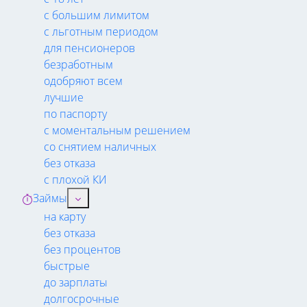
с большим лимитом
с льготным периодом
для пенсионеров
безработным
одобряют всем
лучшие
по паспорту
с моментальным решением
со снятием наличных
без отказа
с плохой КИ
Займы
на карту
без отказа
без процентов
быстрые
до зарплаты
долгосрочные