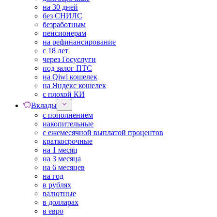
на 30 дней
без СНИЛС
безработным
пенсионерам
на рефинансирование
с 18 лет
через Госуслуги
под залог ПТС
на Qiwi кошелек
на Яндекс кошелек
с плохой КИ
Вклады
с пополнением
накопительные
с ежемесячной выплатой процентов
краткосрочные
на 1 месяц
на 3 месяца
на 6 месяцев
на год
в рублях
валютные
в долларах
в евро