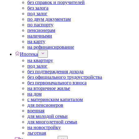
без справок и поручителей
без залога
под залог
по двум документам
по паспорту
пенсионерам
наличными
на карту
на рефинансирование
Ипотека
на квартиру
под залог
без подтверждения дохода
без официального трудоустройства
без первоначального взноса
на вторичное жилье
на дом
с материнским капиталом
для пенсионеров
военная
для молодой семьи
для многодетной семьи
на новостройку
льготная