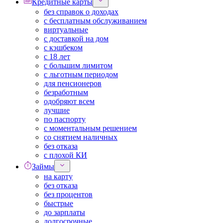
Кредитные карты
без справок о доходах
с бесплатным обслуживанием
виртуальные
с доставкой на дом
с кэшбеком
с 18 лет
с большим лимитом
с льготным периодом
для пенсионеров
безработным
одобряют всем
лучшие
по паспорту
с моментальным решением
со снятием наличных
без отказа
с плохой КИ
Займы
на карту
без отказа
без процентов
быстрые
до зарплаты
долгосрочные