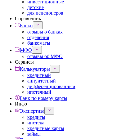
инвестиционные
детские
для пенсионеров
Справочник
Банки
отзывы о банках
отделения
банкоматы
МФО
отзывы об МФО
Сервисы
Калькуляторы
кредитный
аннуитетный
дифференцированный
ипотечный
Банк по номеру карты
Инфо
Экспертиза
кредиты
ипотека
кредитные карты
займы