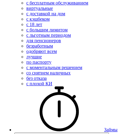
с бесплатным обслуживанием
виртуальные
с доставкой на дом
с кэшбеком
с 18 лет
с большим лимитом
с льготным периодом
для пенсионеров
безработным
одобряют всем
лучшие
по паспорту
с моментальным решением
со снятием наличных
без отказа
с плохой КИ
Займы