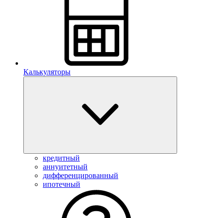
Калькуляторы
кредитный
аннуитетный
дифференцированный
ипотечный