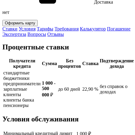
Доставка
нет
Оформить карту
Ставки
Условия
Тарифы
Требования
Калькулятор
Погашение
Экспертиза
Вопросы
Отзывы
Процентные ставки
Получатели
Без
Подтверждение
Сумма
Ставка
кредита
процентов
дохода
стандартные
бюджетники
1 000 -
предприниматели
без справок о
500
зарплатные
до 60 дней
22,90 %
доходах
клиенты
000
₽
клиенты банка
пенсионеры
Условия обслуживания
Минимальный кредитный лимит
1 000 ₽