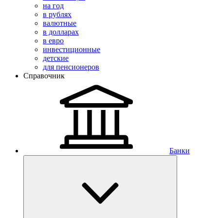
на год
в рублях
валютные
в долларах
в евро
инвестиционные
детские
для пенсионеров
Справочник
Банки