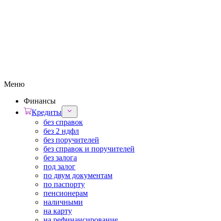
Меню
Финансы
Кредиты
без справок
без 2 ндфл
без поручителей
без справок и поручителей
без залога
под залог
по двум документам
по паспорту
пенсионерам
наличными
на карту
на рефинансирование