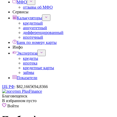
МФО
отзывы об МФО
Сервисы
Калькуляторы
кредитный
аннуитетный
дифференцированный
ипотечный
Банк по номеру карты
Инфо
Экспертиза
кредиты
ипотека
кредитные карты
займы
Показатели
ЦБ РФ
:
$
82,1665
€
94,8366
Благовещенск
В избранном пусто
Войти