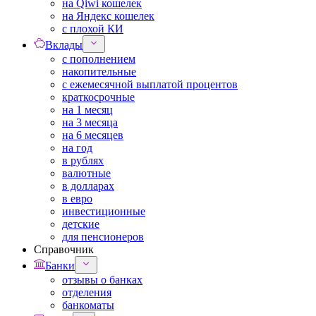
на Qiwi кошелек
на Яндекс кошелек
с плохой КИ
Вклады
с пополнением
накопительные
с ежемесячной выплатой процентов
краткосрочные
на 1 месяц
на 3 месяца
на 6 месяцев
на год
в рублях
валютные
в долларах
в евро
инвестиционные
детские
для пенсионеров
Справочник
Банки
отзывы о банках
отделения
банкоматы