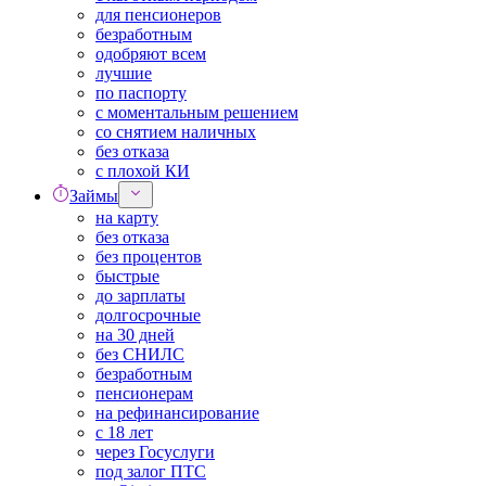
для пенсионеров
безработным
одобряют всем
лучшие
по паспорту
с моментальным решением
со снятием наличных
без отказа
с плохой КИ
Займы
на карту
без отказа
без процентов
быстрые
до зарплаты
долгосрочные
на 30 дней
без СНИЛС
безработным
пенсионерам
на рефинансирование
с 18 лет
через Госуслуги
под залог ПТС