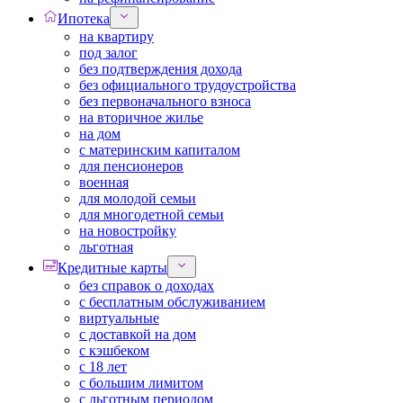
Ипотека
на квартиру
под залог
без подтверждения дохода
без официального трудоустройства
без первоначального взноса
на вторичное жилье
на дом
с материнским капиталом
для пенсионеров
военная
для молодой семьи
для многодетной семьи
на новостройку
льготная
Кредитные карты
без справок о доходах
с бесплатным обслуживанием
виртуальные
с доставкой на дом
с кэшбеком
с 18 лет
с большим лимитом
с льготным периодом