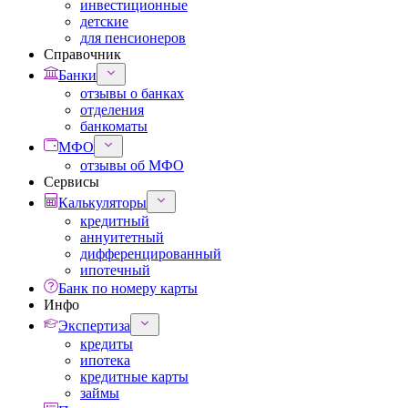
инвестиционные
детские
для пенсионеров
Справочник
Банки
отзывы о банках
отделения
банкоматы
МФО
отзывы об МФО
Сервисы
Калькуляторы
кредитный
аннуитетный
дифференцированный
ипотечный
Банк по номеру карты
Инфо
Экспертиза
кредиты
ипотека
кредитные карты
займы