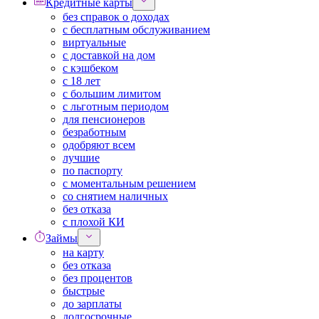
Кредитные карты
без справок о доходах
с бесплатным обслуживанием
виртуальные
с доставкой на дом
с кэшбеком
с 18 лет
с большим лимитом
с льготным периодом
для пенсионеров
безработным
одобряют всем
лучшие
по паспорту
с моментальным решением
со снятием наличных
без отказа
с плохой КИ
Займы
на карту
без отказа
без процентов
быстрые
до зарплаты
долгосрочные