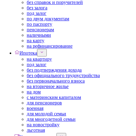
без справок и поручителей
без залога
под залог
по двум документам
по паспорту
пенсионерам
наличными
на карту
на рефинансирование
Ипотека
на квартиру
под залог
без подтверждения дохода
без официального трудоустройства
без первоначального взноса
на вторичное жилье
на дом
с материнским капиталом
для пенсионеров
военная
для молодой семьи
для многодетной семьи
на новостройку
льготная