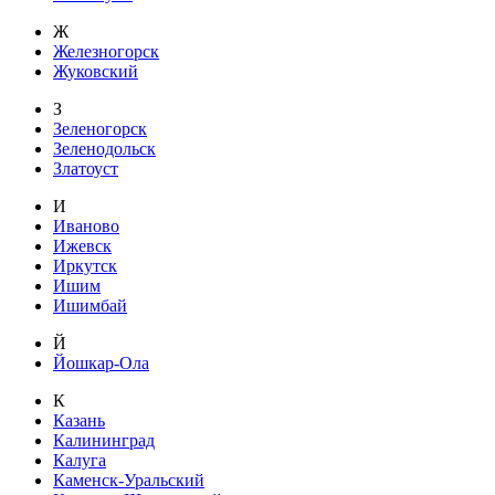
Ж
Железногорск
Жуковский
З
Зеленогорск
Зеленодольск
Златоуст
И
Иваново
Ижевск
Иркутск
Ишим
Ишимбай
Й
Йошкар-Ола
К
Казань
Калининград
Калуга
Каменск-Уральский