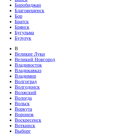
Биробиджан
Благовещенск
Бор
Братск
Брянск
Бугульма
Бузулук
В
Великие Луки
Великий Новгород
Владивосток
Владикавказ
Владимир
Волгоград
Волгодонск
Волжский
Вологда
Вольск
Воркута
Воронеж
Воскресенск
Воткинск
Выборг