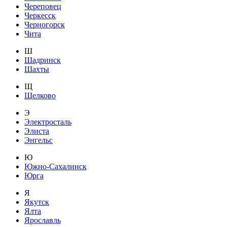
Череповец
Черкесск
Черногорск
Чита
Ш
Шадринск
Шахты
Щ
Щелково
Э
Электросталь
Элиста
Энгельс
Ю
Южно-Сахалинск
Юрга
Я
Якутск
Ялта
Ярославль