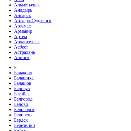
Альметьевск
Анадырь
Ангарск
Анжеро-Судженск
Арзамас
Армавир
Артем
Архангельск
Асбест
Астрахань
Ачинск
Б
Балаково
Балашиха
Балашов
Барнаул
Батайск
Белгород
Белово
Белогорск
Белорецк
Бердск
Березники
Бийск