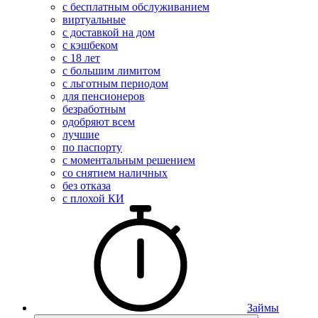
с бесплатным обслуживанием
виртуальные
с доставкой на дом
с кэшбеком
с 18 лет
с большим лимитом
с льготным периодом
для пенсионеров
безработным
одобряют всем
лучшие
по паспорту
с моментальным решением
со снятием наличных
без отказа
с плохой КИ
Займы