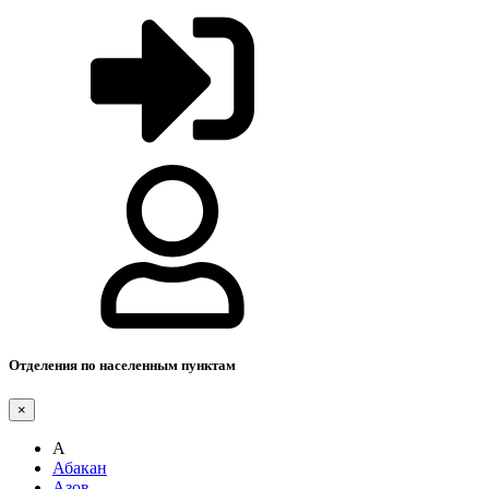
Отделения по населенным пунктам
×
А
Абакан
Азов