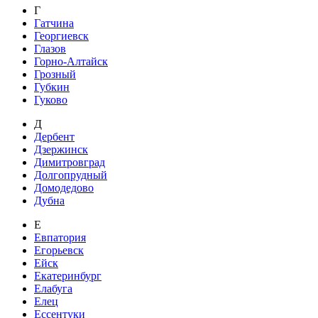
Г
Гатчина
Георгиевск
Глазов
Горно-Алтайск
Грозный
Губкин
Гуково
Д
Дербент
Дзержинск
Димитровград
Долгопрудный
Домодедово
Дубна
Е
Евпатория
Егорьевск
Ейск
Екатеринбург
Елабуга
Елец
Ессентуки