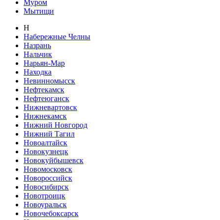
Муром
Мытищи
Н
Набережные Челны
Назрань
Нальчик
Нарьян-Мар
Находка
Невинномысск
Нефтекамск
Нефтеюганск
Нижневартовск
Нижнекамск
Нижний Новгород
Нижний Тагил
Новоалтайск
Новокузнецк
Новокуйбышевск
Новомосковск
Новороссийск
Новосибирск
Новотроицк
Новоуральск
Новочебоксарск