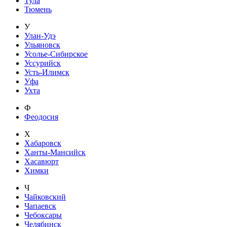
Тула
Тюмень
У
Улан-Удэ
Ульяновск
Усолье-Сибирское
Уссурийск
Усть-Илимск
Уфа
Ухта
Ф
Феодосия
Х
Хабаровск
Ханты-Мансийск
Хасавюрт
Химки
Ч
Чайковский
Чапаевск
Чебоксары
Челябинск