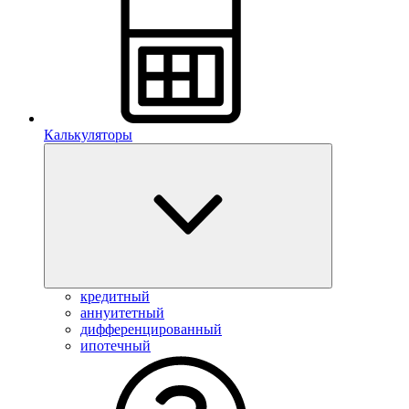
Калькуляторы
кредитный
аннуитетный
дифференцированный
ипотечный