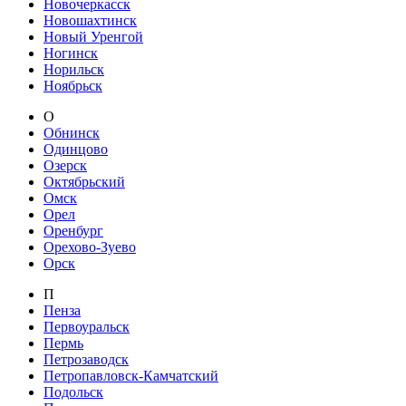
Новочеркасск
Новошахтинск
Новый Уренгой
Ногинск
Норильск
Ноябрьск
О
Обнинск
Одинцово
Озерск
Октябрьский
Омск
Орел
Оренбург
Орехово-Зуево
Орск
П
Пенза
Первоуральск
Пермь
Петрозаводск
Петропавловск-Камчатский
Подольск