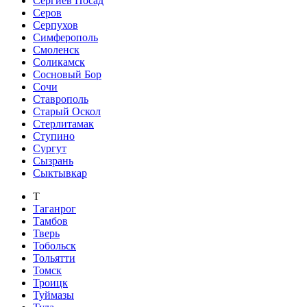
Сергиев Посад
Серов
Серпухов
Симферополь
Смоленск
Соликамск
Сосновый Бор
Сочи
Ставрополь
Старый Оскол
Стерлитамак
Ступино
Сургут
Сызрань
Сыктывкар
Т
Таганрог
Тамбов
Тверь
Тобольск
Тольятти
Томск
Троицк
Туймазы