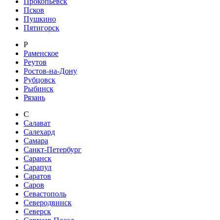
Прокопьевск
Псков
Пушкино
Пятигорск
Р
Раменское
Реутов
Ростов-на-Дону
Рубцовск
Рыбинск
Рязань
С
Салават
Салехард
Самара
Санкт-Петербург
Саранск
Сарапул
Саратов
Саров
Севастополь
Северодвинск
Северск