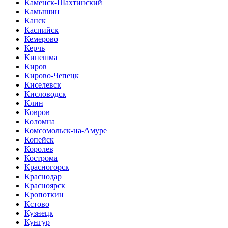
Каменск-Шахтинский
Камышин
Канск
Каспийск
Кемерово
Керчь
Кинешма
Киров
Кирово-Чепецк
Киселевск
Кисловодск
Клин
Ковров
Коломна
Комсомольск-на-Амуре
Копейск
Королев
Кострома
Красногорск
Краснодар
Красноярск
Кропоткин
Кстово
Кузнецк
Кунгур