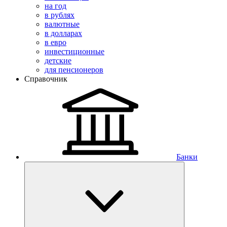
на год
в рублях
валютные
в долларах
в евро
инвестиционные
детские
для пенсионеров
Справочник
Банки