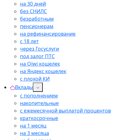
на 30 дней
без СНИЛС
безработным
пенсионерам
на рефинансирование
с 18 лет
через Госуслуги
под залог ПТС
на Qiwi кошелек
на Яндекс кошелек
с плохой КИ
Вклады
с пополнением
накопительные
с ежемесячной выплатой процентов
краткосрочные
на 1 месяц
на 3 месяца