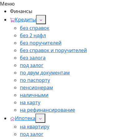
Меню
Финансы
Кредиты
без справок
без 2 ндфл
без поручителей
без справок и поручителей
без залога
под залог
по двум документам
по паспорту
пенсионерам
наличными
на карту
на рефинансирование
Ипотека
на квартиру
под залог