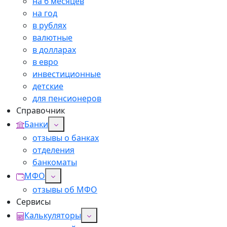
на 6 месяцев
на год
в рублях
валютные
в долларах
в евро
инвестиционные
детские
для пенсионеров
Справочник
Банки
отзывы о банках
отделения
банкоматы
МФО
отзывы об МФО
Сервисы
Калькуляторы