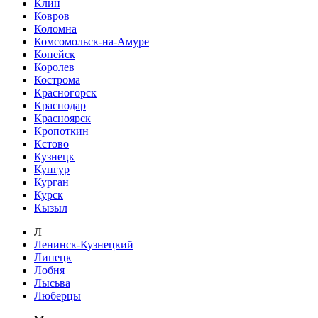
Клин
Ковров
Коломна
Комсомольск-на-Амуре
Копейск
Королев
Кострома
Красногорск
Краснодар
Красноярск
Кропоткин
Кстово
Кузнецк
Кунгур
Курган
Курск
Кызыл
Л
Ленинск-Кузнецкий
Липецк
Лобня
Лысьва
Люберцы