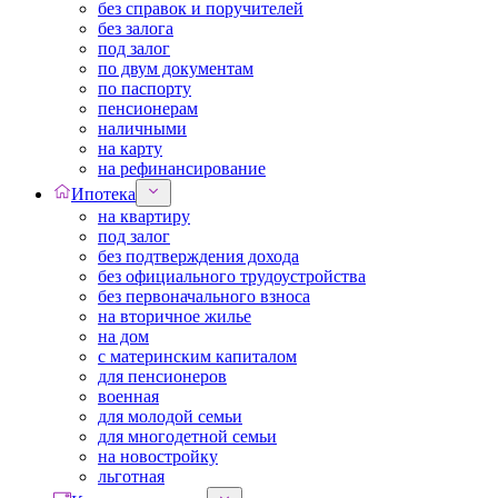
без справок и поручителей
без залога
под залог
по двум документам
по паспорту
пенсионерам
наличными
на карту
на рефинансирование
Ипотека
на квартиру
под залог
без подтверждения дохода
без официального трудоустройства
без первоначального взноса
на вторичное жилье
на дом
с материнским капиталом
для пенсионеров
военная
для молодой семьи
для многодетной семьи
на новостройку
льготная