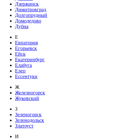
Дзержинск
Димитровград
Долгопрудный
Домодедово
Дубна
Е
Евпатория
Егорьевск
Ейск
Екатеринбург
Елабуга
Елец
Ессентуки
Ж
Железногорск
Жуковский
З
Зеленогорск
Зеленодольск
Златоуст
И