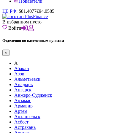
Показатели
ЦБ РФ
:
$
81,4077
€
94,0585
В избранном пусто
Войти
Отделения по населенным пунктам
×
А
Абакан
Азов
Альметьевск
Анадырь
Ангарск
Анжеро-Судженск
Арзамас
Армавир
Артем
Архангельск
Асбест
Астрахань
Ачинск