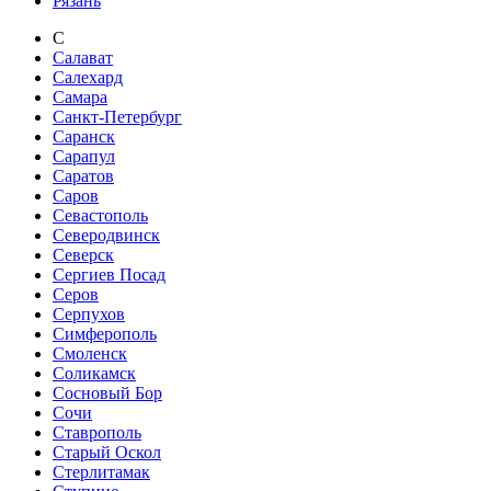
Рязань
С
Салават
Салехард
Самара
Санкт-Петербург
Саранск
Сарапул
Саратов
Саров
Севастополь
Северодвинск
Северск
Сергиев Посад
Серов
Серпухов
Симферополь
Смоленск
Соликамск
Сосновый Бор
Сочи
Ставрополь
Старый Оскол
Стерлитамак