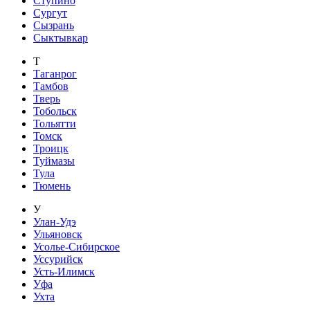
Ступино
Сургут
Сызрань
Сыктывкар
Т
Таганрог
Тамбов
Тверь
Тобольск
Тольятти
Томск
Троицк
Туймазы
Тула
Тюмень
У
Улан-Удэ
Ульяновск
Усолье-Сибирское
Уссурийск
Усть-Илимск
Уфа
Ухта