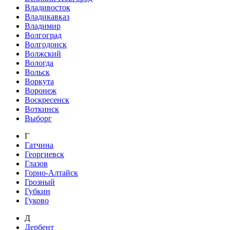
Владивосток
Владикавказ
Владимир
Волгоград
Волгодонск
Волжский
Вологда
Вольск
Воркута
Воронеж
Воскресенск
Воткинск
Выборг
Г
Гатчина
Георгиевск
Глазов
Горно-Алтайск
Грозный
Губкин
Гуково
Д
Дербент