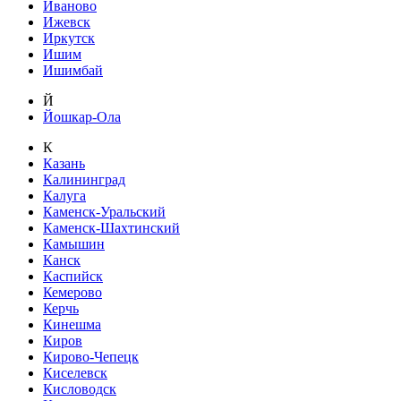
Иваново
Ижевск
Иркутск
Ишим
Ишимбай
Й
Йошкар-Ола
К
Казань
Калининград
Калуга
Каменск-Уральский
Каменск-Шахтинский
Камышин
Канск
Каспийск
Кемерово
Керчь
Кинешма
Киров
Кирово-Чепецк
Киселевск
Кисловодск