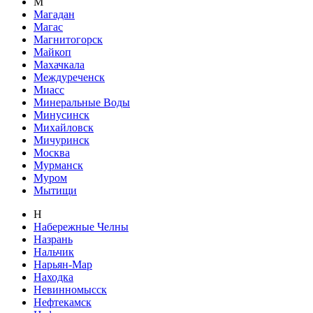
М
Магадан
Магас
Магнитогорск
Майкоп
Махачкала
Междуреченск
Миасс
Минеральные Воды
Минусинск
Михайловск
Мичуринск
Москва
Мурманск
Муром
Мытищи
Н
Набережные Челны
Назрань
Нальчик
Нарьян-Мар
Находка
Невинномысск
Нефтекамск