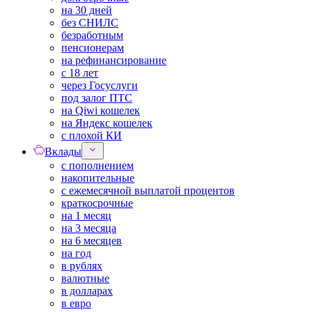
на 30 дней
без СНИЛС
безработным
пенсионерам
на рефинансирование
с 18 лет
через Госуслуги
под залог ПТС
на Qiwi кошелек
на Яндекс кошелек
с плохой КИ
Вклады
с пополнением
накопительные
с ежемесячной выплатой процентов
краткосрочные
на 1 месяц
на 3 месяца
на 6 месяцев
на год
в рублях
валютные
в долларах
в евро