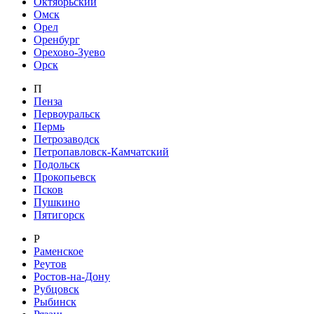
Октябрьский
Омск
Орел
Оренбург
Орехово-Зуево
Орск
П
Пенза
Первоуральск
Пермь
Петрозаводск
Петропавловск-Камчатский
Подольск
Прокопьевск
Псков
Пушкино
Пятигорск
Р
Раменское
Реутов
Ростов-на-Дону
Рубцовск
Рыбинск