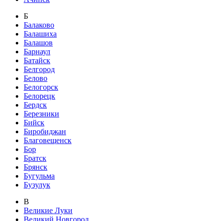
Б
Балаково
Балашиха
Балашов
Барнаул
Батайск
Белгород
Белово
Белогорск
Белорецк
Бердск
Березники
Бийск
Биробиджан
Благовещенск
Бор
Братск
Брянск
Бугульма
Бузулук
В
Великие Луки
Великий Новгород