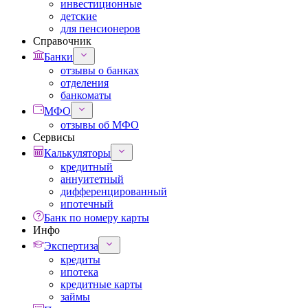
инвестиционные
детские
для пенсионеров
Справочник
Банки
отзывы о банках
отделения
банкоматы
МФО
отзывы об МФО
Сервисы
Калькуляторы
кредитный
аннуитетный
дифференцированный
ипотечный
Банк по номеру карты
Инфо
Экспертиза
кредиты
ипотека
кредитные карты
займы