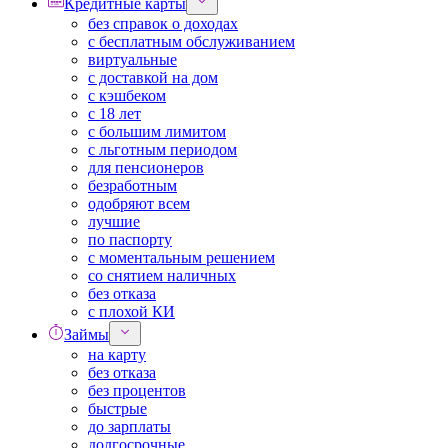
Кредитные карты
без справок о доходах
с бесплатным обслуживанием
виртуальные
с доставкой на дом
с кэшбеком
с 18 лет
с большим лимитом
с льготным периодом
для пенсионеров
безработным
одобряют всем
лучшие
по паспорту
с моментальным решением
со снятием наличных
без отказа
с плохой КИ
Займы
на карту
без отказа
без процентов
быстрые
до зарплаты
долгосрочные