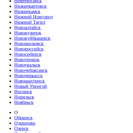
Нефтеюганск
Нижневартовск
Нижнекамск
Нижний Новгород
Нижний Тагил
Новоалтайск
Новокузнецк
Новокуйбышевск
Новомосковск
Новороссийск
Новосибирск
Новотроицк
Новоуральск
Новочебоксарск
Новочеркасск
Новошахтинск
Новый Уренгой
Ногинск
Норильск
Ноябрьск
О
Обнинск
Одинцово
Озерск