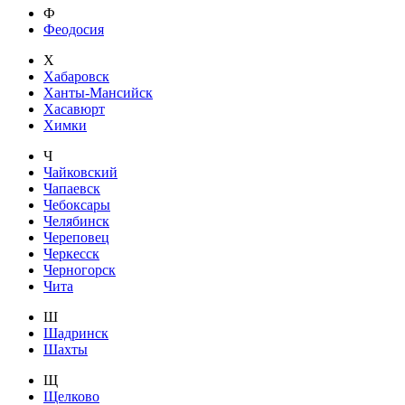
Ф
Феодосия
Х
Хабаровск
Ханты-Мансийск
Хасавюрт
Химки
Ч
Чайковский
Чапаевск
Чебоксары
Челябинск
Череповец
Черкесск
Черногорск
Чита
Ш
Шадринск
Шахты
Щ
Щелково