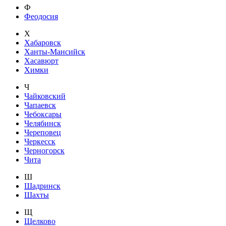
Ф
Феодосия
Х
Хабаровск
Ханты-Мансийск
Хасавюрт
Химки
Ч
Чайковский
Чапаевск
Чебоксары
Челябинск
Череповец
Черкесск
Черногорск
Чита
Ш
Шадринск
Шахты
Щ
Щелково