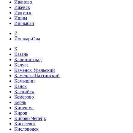
Иваново
Ижевск
Иркутск
Ишим
Ишимбай
Й
Йошкар-Ола
К
Казань
Калининград
Калуга
Каменск-Уральский
Каменск-Шахтинский
Камышин
Канск
Каспийск
Кемерово
Керчь
Кинешма
Киров
Кирово-Чепецк
Киселевск
Кисловодск