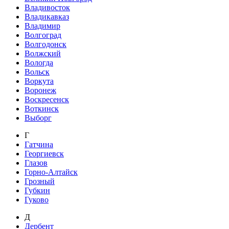
Владивосток
Владикавказ
Владимир
Волгоград
Волгодонск
Волжский
Вологда
Вольск
Воркута
Воронеж
Воскресенск
Воткинск
Выборг
Г
Гатчина
Георгиевск
Глазов
Горно-Алтайск
Грозный
Губкин
Гуково
Д
Дербент