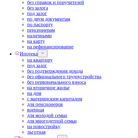
без справок и поручителей
без залога
под залог
по двум документам
по паспорту
пенсионерам
наличными
на карту
на рефинансирование
Ипотека
на квартиру
под залог
без подтверждения дохода
без официального трудоустройства
без первоначального взноса
на вторичное жилье
на дом
с материнским капиталом
для пенсионеров
военная
для молодой семьи
для многодетной семьи
на новостройку
льготная