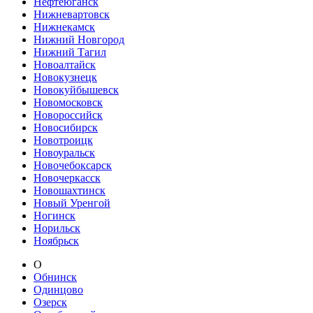
Нефтеюганск
Нижневартовск
Нижнекамск
Нижний Новгород
Нижний Тагил
Новоалтайск
Новокузнецк
Новокуйбышевск
Новомосковск
Новороссийск
Новосибирск
Новотроицк
Новоуральск
Новочебоксарск
Новочеркасск
Новошахтинск
Новый Уренгой
Ногинск
Норильск
Ноябрьск
О
Обнинск
Одинцово
Озерск