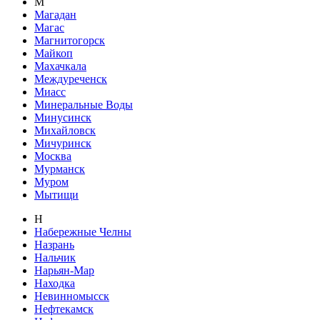
М
Магадан
Магас
Магнитогорск
Майкоп
Махачкала
Междуреченск
Миасс
Минеральные Воды
Минусинск
Михайловск
Мичуринск
Москва
Мурманск
Муром
Мытищи
Н
Набережные Челны
Назрань
Нальчик
Нарьян-Мар
Находка
Невинномысск
Нефтекамск