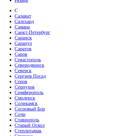
Рязань
С
Салават
Салехард
Самара
Санкт-Петербург
Саранск
Сарапул
Саратов
Саров
Севастополь
Северодвинск
Северск
Сергиев Посад
Серов
Серпухов
Симферополь
Смоленск
Соликамск
Сосновый Бор
Сочи
Ставрополь
Старый Оскол
Стерлитамак