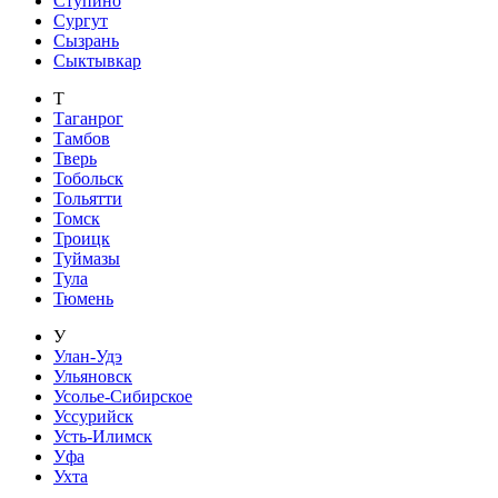
Ступино
Сургут
Сызрань
Сыктывкар
Т
Таганрог
Тамбов
Тверь
Тобольск
Тольятти
Томск
Троицк
Туймазы
Тула
Тюмень
У
Улан-Удэ
Ульяновск
Усолье-Сибирское
Уссурийск
Усть-Илимск
Уфа
Ухта