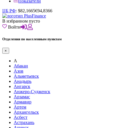
Показатели
ЦБ РФ
:
$
82,1665
€
94,8366
В избранном пусто
Войти
Отделения по населенным пунктам
×
А
Абакан
Азов
Альметьевск
Анадырь
Ангарск
Анжеро-Судженск
Арзамас
Армавир
Артем
Архангельск
Асбест
Астрахань
Ачинск