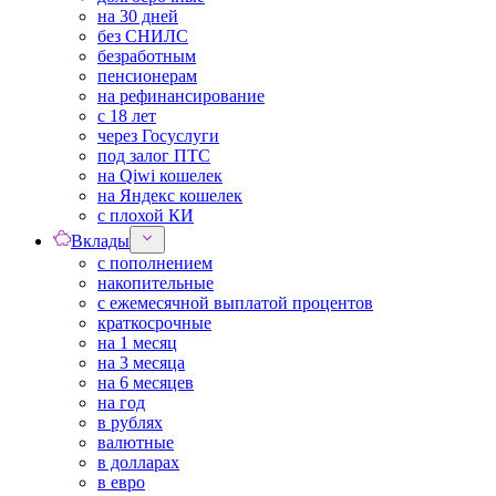
на 30 дней
без СНИЛС
безработным
пенсионерам
на рефинансирование
с 18 лет
через Госуслуги
под залог ПТС
на Qiwi кошелек
на Яндекс кошелек
с плохой КИ
Вклады
с пополнением
накопительные
с ежемесячной выплатой процентов
краткосрочные
на 1 месяц
на 3 месяца
на 6 месяцев
на год
в рублях
валютные
в долларах
в евро