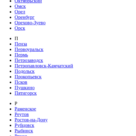
Октябрьский
Омск
Орел
Оренбург
Орехово-Зуево
Орск
П
Пенза
Первоуральск
Пермь
Петрозаводск
Петропавловск-Камчатский
Подольск
Прокопьевск
Псков
Пушкино
Пятигорск
Р
Раменское
Реутов
Ростов-на-Дону
Рубцовск
Рыбинск