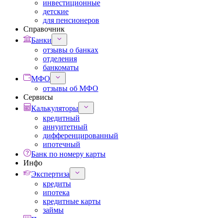
инвестиционные
детские
для пенсионеров
Справочник
Банки
отзывы о банках
отделения
банкоматы
МФО
отзывы об МФО
Сервисы
Калькуляторы
кредитный
аннуитетный
дифференцированный
ипотечный
Банк по номеру карты
Инфо
Экспертиза
кредиты
ипотека
кредитные карты
займы