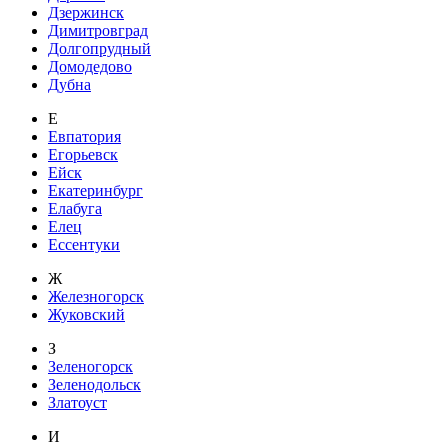
Дзержинск
Димитровград
Долгопрудный
Домодедово
Дубна
Е
Евпатория
Егорьевск
Ейск
Екатеринбург
Елабуга
Елец
Ессентуки
Ж
Железногорск
Жуковский
З
Зеленогорск
Зеленодольск
Златоуст
И