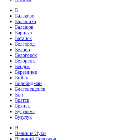
Б
Балаково
Балашиха
Балашов
Барнаул
Батайск
Белгород
Белово
Белогорск
Белорецк
Бердск
Березники
Бийск
Биробиджан
Благовещенск
Бор
Братск
Брянск
Бугульма
Бузулук
В
Великие Луки
Великий Новгород