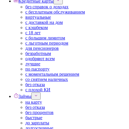
Кредитные карты
без справок о доходах
с бесплатным обслуживанием
виртуальные
с доставкой на дом
с кэшбеком
с 18 лет
с большим лимитом
с льготным периодом
для пенсионеров
безработным
одобряют всем
лучшие
по паспорту
с моментальным решением
со снятием наличных
без отказа
с плохой КИ
Займы
на карту
без отказа
без процентов
быстрые
до зарплаты
долгосрочные