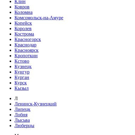
Клин
Ковров
Коломна
Комсомольск-на-Амуре
Копейск
Королев
Кострома
Красногорск
Краснодар
Красноярск
Кропоткин
Кстово
Кузнецк
Кунгур
Курган
Курск
Кызыл
Л
Ленинск-Кузнецкий
Липецк
Лобня
Лысьва
Люберцы