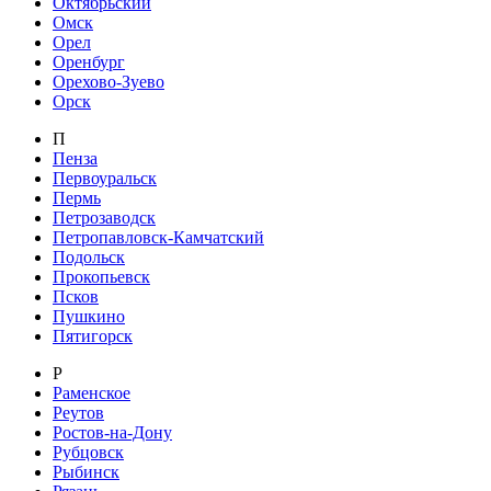
Октябрьский
Омск
Орел
Оренбург
Орехово-Зуево
Орск
П
Пенза
Первоуральск
Пермь
Петрозаводск
Петропавловск-Камчатский
Подольск
Прокопьевск
Псков
Пушкино
Пятигорск
Р
Раменское
Реутов
Ростов-на-Дону
Рубцовск
Рыбинск