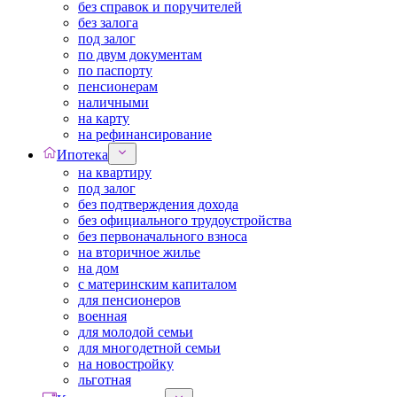
без справок и поручителей
без залога
под залог
по двум документам
по паспорту
пенсионерам
наличными
на карту
на рефинансирование
Ипотека
на квартиру
под залог
без подтверждения дохода
без официального трудоустройства
без первоначального взноса
на вторичное жилье
на дом
с материнским капиталом
для пенсионеров
военная
для молодой семьи
для многодетной семьи
на новостройку
льготная