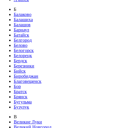
Б
Балаково
Балашиха
Балашов
Барнаул
Батайск
Белгород
Белово
Белогорск
Белорецк
Бердск
Березники
Бийск
Биробиджан
Благовещенск
Бор
Братск
Брянск
Бугульма
Бузулук
В
Великие Луки
Великий Новгород