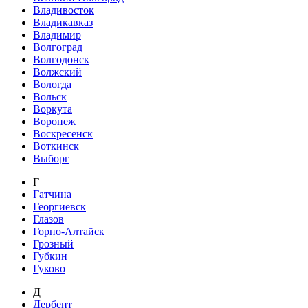
Владивосток
Владикавказ
Владимир
Волгоград
Волгодонск
Волжский
Вологда
Вольск
Воркута
Воронеж
Воскресенск
Воткинск
Выборг
Г
Гатчина
Георгиевск
Глазов
Горно-Алтайск
Грозный
Губкин
Гуково
Д
Дербент