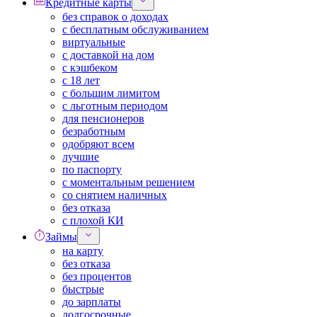
Кредитные карты
без справок о доходах
с бесплатным обслуживанием
виртуальные
с доставкой на дом
с кэшбеком
с 18 лет
с большим лимитом
с льготным периодом
для пенсионеров
безработным
одобряют всем
лучшие
по паспорту
с моментальным решением
со снятием наличных
без отказа
с плохой КИ
Займы
на карту
без отказа
без процентов
быстрые
до зарплаты
долгосрочные