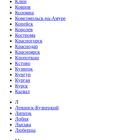
Клин
Ковров
Коломна
Комсомольск-на-Амуре
Копейск
Королев
Кострома
Красногорск
Краснодар
Красноярск
Кропоткин
Кстово
Кузнецк
Кунгур
Курган
Курск
Кызыл
Л
Ленинск-Кузнецкий
Липецк
Лобня
Лысьва
Люберцы