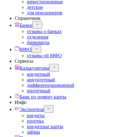
инвестиционные
детские
для пенсионеров
Справочник
Банки
отзывы о банках
отделения
банкоматы
МФО
отзывы об МФО
Сервисы
Калькуляторы
кредитный
аннуитетный
дифференцированный
ипотечный
Банк по номеру карты
Инфо
Экспертиза
кредиты
ипотека
кредитные карты
займы