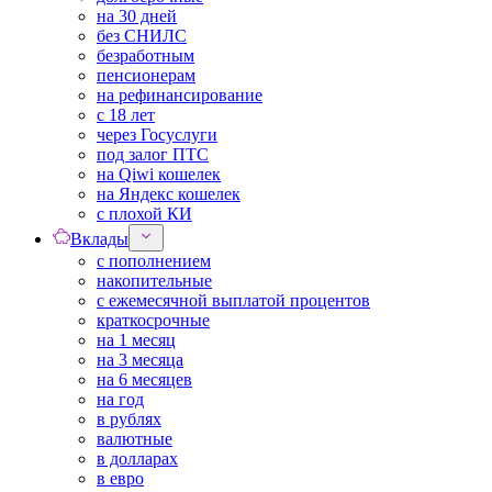
на 30 дней
без СНИЛС
безработным
пенсионерам
на рефинансирование
с 18 лет
через Госуслуги
под залог ПТС
на Qiwi кошелек
на Яндекс кошелек
с плохой КИ
Вклады
с пополнением
накопительные
с ежемесячной выплатой процентов
краткосрочные
на 1 месяц
на 3 месяца
на 6 месяцев
на год
в рублях
валютные
в долларах
в евро