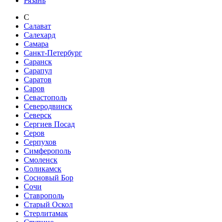
Рязань
С
Салават
Салехард
Самара
Санкт-Петербург
Саранск
Сарапул
Саратов
Саров
Севастополь
Северодвинск
Северск
Сергиев Посад
Серов
Серпухов
Симферополь
Смоленск
Соликамск
Сосновый Бор
Сочи
Ставрополь
Старый Оскол
Стерлитамак