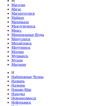
М
Магадан
Магас
Магнитогорск
Майкоп
Махачкала
Междуреченск
Миасс
Минеральные Воды
Минусинск
Михайловск
Мичуринск
Москва
Мурманск
Муром
Мытищи
Н
Набережные Челны
Назрань
Нальчик
Нарьян-Мар
Находка
Невинномысск
Нефтекамск