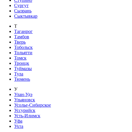
Ступино
Сургут
Сызрань
Сыктывкар
Т
Таганрог
Тамбов
Тверь
Тобольск
Тольятти
Томск
Троицк
Туймазы
Тула
Тюмень
У
Улан-Удэ
Ульяновск
Усолье-Сибирское
Уссурийск
Усть-Илимск
Уфа
Ухта