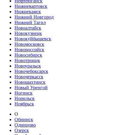
Нефтеюганск
Нижневартовск
Нижнекамск
Нижний Новгород
Нижний Тагил
Новоалтайск
Новокузнецк
Новокуйбышевск
Новомосковск
Новороссийск
Новосибирск
Новотроицк
Новоуральск
Новочебоксарск
Новочеркасск
Новошахтинск
Новый Уренгой
Ногинск
Норильск
Ноябрьск
О
Обнинск
Одинцово
Озерск