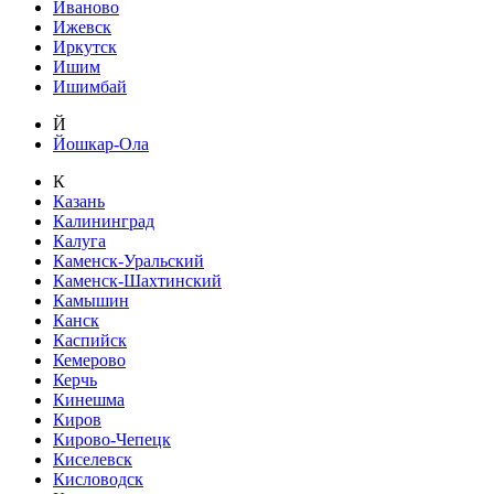
Иваново
Ижевск
Иркутск
Ишим
Ишимбай
Й
Йошкар-Ола
К
Казань
Калининград
Калуга
Каменск-Уральский
Каменск-Шахтинский
Камышин
Канск
Каспийск
Кемерово
Керчь
Кинешма
Киров
Кирово-Чепецк
Киселевск
Кисловодск