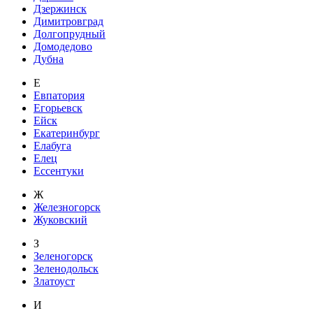
Дзержинск
Димитровград
Долгопрудный
Домодедово
Дубна
Е
Евпатория
Егорьевск
Ейск
Екатеринбург
Елабуга
Елец
Ессентуки
Ж
Железногорск
Жуковский
З
Зеленогорск
Зеленодольск
Златоуст
И