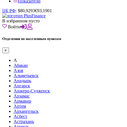
Показатели
ЦБ РФ
:
$
80,9293
€
93,1901
В избранном пусто
Войти
Отделения по населенным пунктам
×
А
Абакан
Азов
Альметьевск
Анадырь
Ангарск
Анжеро-Судженск
Арзамас
Армавир
Артем
Архангельск
Асбест
Астрахань
Ачинск