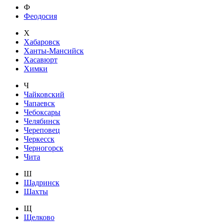
Ф
Феодосия
Х
Хабаровск
Ханты-Мансийск
Хасавюрт
Химки
Ч
Чайковский
Чапаевск
Чебоксары
Челябинск
Череповец
Черкесск
Черногорск
Чита
Ш
Шадринск
Шахты
Щ
Щелково