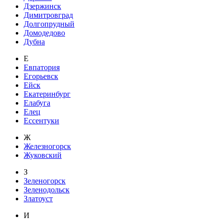
Дзержинск
Димитровград
Долгопрудный
Домодедово
Дубна
Е
Евпатория
Егорьевск
Ейск
Екатеринбург
Елабуга
Елец
Ессентуки
Ж
Железногорск
Жуковский
З
Зеленогорск
Зеленодольск
Златоуст
И