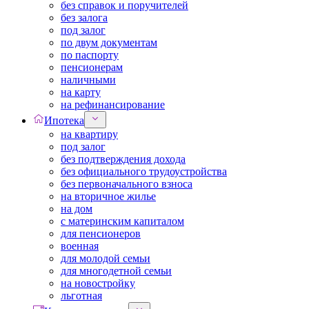
без справок и поручителей
без залога
под залог
по двум документам
по паспорту
пенсионерам
наличными
на карту
на рефинансирование
Ипотека
на квартиру
под залог
без подтверждения дохода
без официального трудоустройства
без первоначального взноса
на вторичное жилье
на дом
с материнским капиталом
для пенсионеров
военная
для молодой семьи
для многодетной семьи
на новостройку
льготная