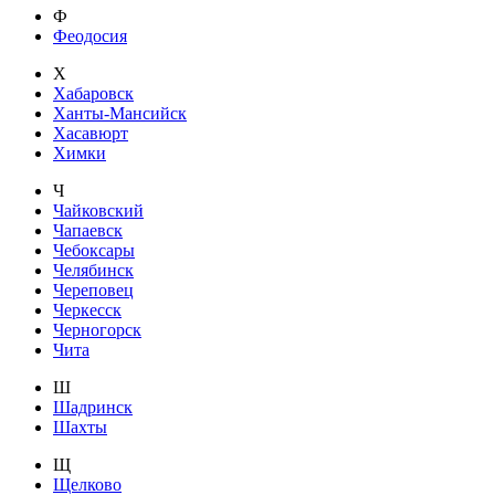
Ф
Феодосия
Х
Хабаровск
Ханты-Мансийск
Хасавюрт
Химки
Ч
Чайковский
Чапаевск
Чебоксары
Челябинск
Череповец
Черкесск
Черногорск
Чита
Ш
Шадринск
Шахты
Щ
Щелково