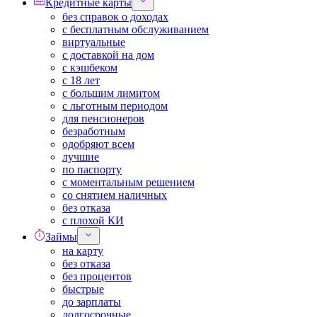
Кредитные карты
без справок о доходах
с бесплатным обслуживанием
виртуальные
с доставкой на дом
с кэшбеком
с 18 лет
с большим лимитом
с льготным периодом
для пенсионеров
безработным
одобряют всем
лучшие
по паспорту
с моментальным решением
со снятием наличных
без отказа
с плохой КИ
Займы
на карту
без отказа
без процентов
быстрые
до зарплаты
долгосрочные