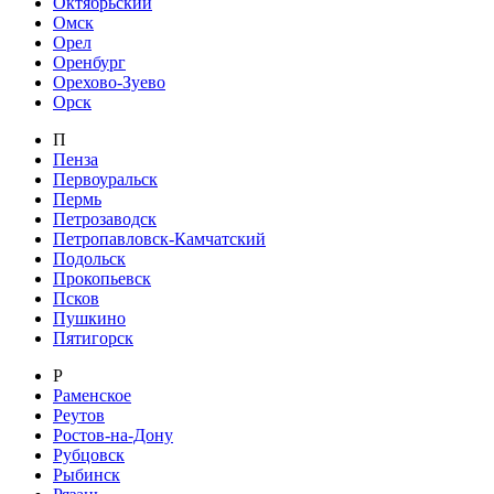
Октябрьский
Омск
Орел
Оренбург
Орехово-Зуево
Орск
П
Пенза
Первоуральск
Пермь
Петрозаводск
Петропавловск-Камчатский
Подольск
Прокопьевск
Псков
Пушкино
Пятигорск
Р
Раменское
Реутов
Ростов-на-Дону
Рубцовск
Рыбинск