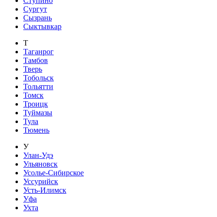
Ступино
Сургут
Сызрань
Сыктывкар
Т
Таганрог
Тамбов
Тверь
Тобольск
Тольятти
Томск
Троицк
Туймазы
Тула
Тюмень
У
Улан-Удэ
Ульяновск
Усолье-Сибирское
Уссурийск
Усть-Илимск
Уфа
Ухта