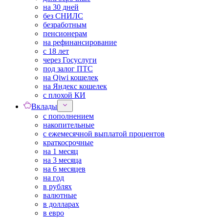
на 30 дней
без СНИЛС
безработным
пенсионерам
на рефинансирование
с 18 лет
через Госуслуги
под залог ПТС
на Qiwi кошелек
на Яндекс кошелек
с плохой КИ
Вклады
с пополнением
накопительные
с ежемесячной выплатой процентов
краткосрочные
на 1 месяц
на 3 месяца
на 6 месяцев
на год
в рублях
валютные
в долларах
в евро