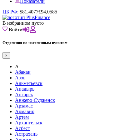
Показатели
ЦБ РФ
:
$
81,4077
€
94,0585
В избранном пусто
Войти
Отделения по населенным пунктам
×
А
Абакан
Азов
Альметьевск
Анадырь
Ангарск
Анжеро-Судженск
Арзамас
Армавир
Артем
Архангельск
Асбест
Астрахань
Ачинск