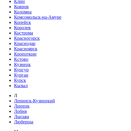
Клин
Ковров
Коломна
Комсомольск-на-Амуре
Копейск
Королев
Кострома
Красногорск
Краснодар
Красноярск
Кропоткин
Кстово
Кузнецк
Кунгур
Курган
Курск
Кызыл
Л
Ленинск-Кузнецкий
Липецк
Лобня
Лысьва
Люберцы