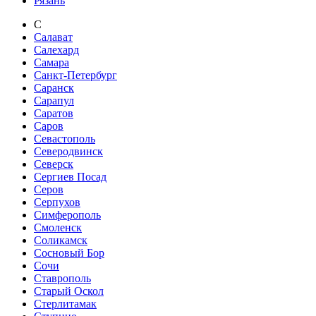
Рязань
С
Салават
Салехард
Самара
Санкт-Петербург
Саранск
Сарапул
Саратов
Саров
Севастополь
Северодвинск
Северск
Сергиев Посад
Серов
Серпухов
Симферополь
Смоленск
Соликамск
Сосновый Бор
Сочи
Ставрополь
Старый Оскол
Стерлитамак