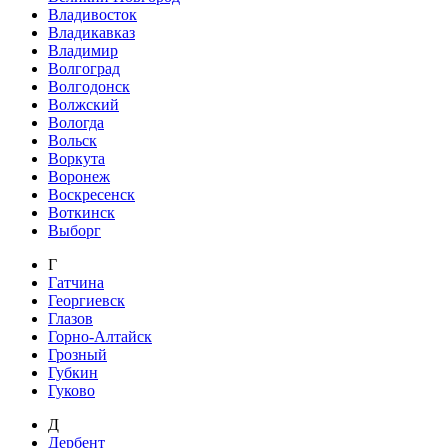
Владивосток
Владикавказ
Владимир
Волгоград
Волгодонск
Волжский
Вологда
Вольск
Воркута
Воронеж
Воскресенск
Воткинск
Выборг
Г
Гатчина
Георгиевск
Глазов
Горно-Алтайск
Грозный
Губкин
Гуково
Д
Дербент