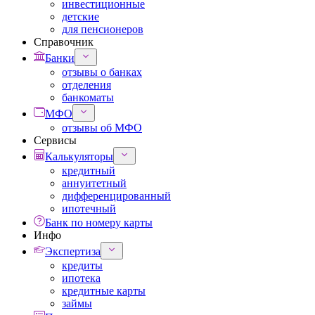
инвестиционные
детские
для пенсионеров
Справочник
Банки
отзывы о банках
отделения
банкоматы
МФО
отзывы об МФО
Сервисы
Калькуляторы
кредитный
аннуитетный
дифференцированный
ипотечный
Банк по номеру карты
Инфо
Экспертиза
кредиты
ипотека
кредитные карты
займы