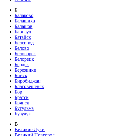
Б
Балаково
Балашиха
Балашов
Барнаул
Батайск
Белгород
Белово
Белогорск
Белорецк
Бердск
Березники
Бийск
Биробиджан
Благовещенск
Бор
Братск
Брянск
Бугульма
Бузулук
В
Великие Луки
Великий Новгород