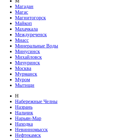
М
Магадан
Магас
Магнитогорск
Майкоп
Махачкала
Междуреченск
Миасс
Минеральные Воды
Минусинск
Михайловск
Мичуринск
Москва
Мурманск
Муром
Мытищи
Н
Набережные Челны
Назрань
Нальчик
Нарьян-Мар
Находка
Невинномысск
Нефтекамск