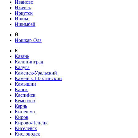
Иваново
Ижевск
Иркутск
Ишим
Ишимбай
Й
Йошкар-Ола
К
Казань
Калининград
Калуга
Каменск-Уральский
Каменск-Шахтинский
Камышин
Канск
Каспийск
Кемерово
Керчь
Кинешма
Киров
Кирово-Чепецк
Киселевск
Кисловодск