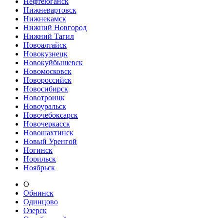
Нефтеюганск
Нижневартовск
Нижнекамск
Нижний Новгород
Нижний Тагил
Новоалтайск
Новокузнецк
Новокуйбышевск
Новомосковск
Новороссийск
Новосибирск
Новотроицк
Новоуральск
Новочебоксарск
Новочеркасск
Новошахтинск
Новый Уренгой
Ногинск
Норильск
Ноябрьск
О
Обнинск
Одинцово
Озерск