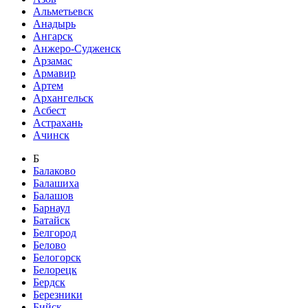
Альметьевск
Анадырь
Ангарск
Анжеро-Судженск
Арзамас
Армавир
Артем
Архангельск
Асбест
Астрахань
Ачинск
Б
Балаково
Балашиха
Балашов
Барнаул
Батайск
Белгород
Белово
Белогорск
Белорецк
Бердск
Березники
Бийск