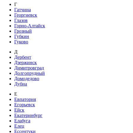
Г
Гатчина
Георгиевск
Глазов
Горно-Алтайск
Грозный
Губкин
Гуково
Д
Дербент
Дзержинск
Димитровград
Долгопрудный
Домодедово
Дубна
Е
Евпатория
Егорьевск
Ейск
Екатеринбург
Елабуга
Елец
Ессентуки