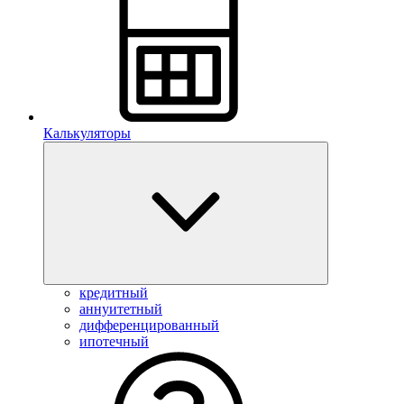
Калькуляторы
кредитный
аннуитетный
дифференцированный
ипотечный