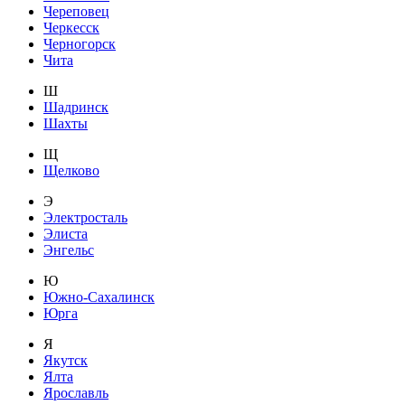
Череповец
Черкесск
Черногорск
Чита
Ш
Шадринск
Шахты
Щ
Щелково
Э
Электросталь
Элиста
Энгельс
Ю
Южно-Сахалинск
Юрга
Я
Якутск
Ялта
Ярославль