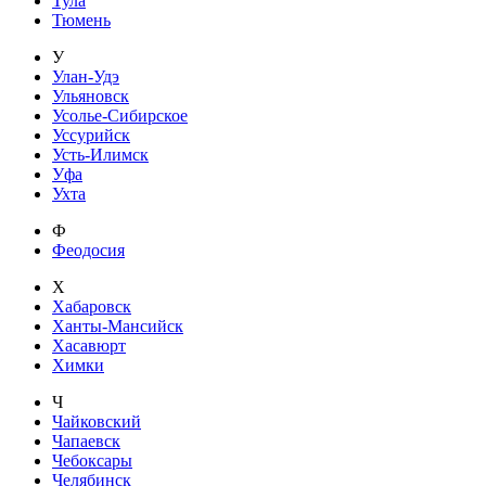
Тула
Тюмень
У
Улан-Удэ
Ульяновск
Усолье-Сибирское
Уссурийск
Усть-Илимск
Уфа
Ухта
Ф
Феодосия
Х
Хабаровск
Ханты-Мансийск
Хасавюрт
Химки
Ч
Чайковский
Чапаевск
Чебоксары
Челябинск