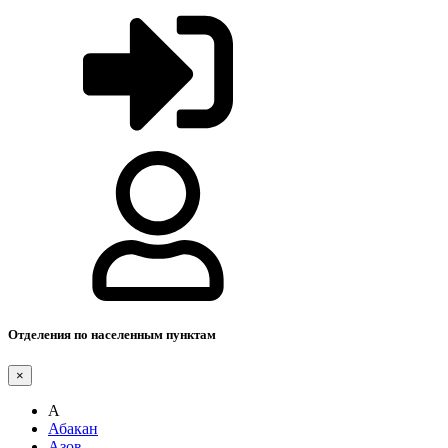
Отделения по населенным пунктам
×
А
Абакан
Азов