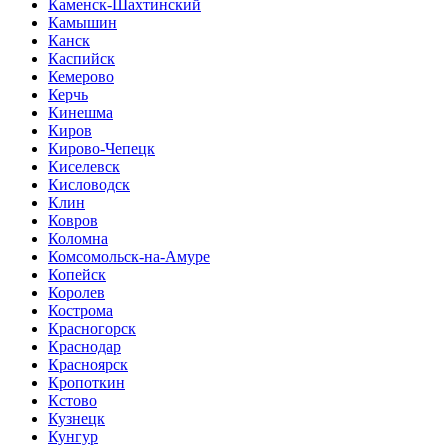
Каменск-Шахтинский
Камышин
Канск
Каспийск
Кемерово
Керчь
Кинешма
Киров
Кирово-Чепецк
Киселевск
Кисловодск
Клин
Ковров
Коломна
Комсомольск-на-Амуре
Копейск
Королев
Кострома
Красногорск
Краснодар
Красноярск
Кропоткин
Кстово
Кузнецк
Кунгур