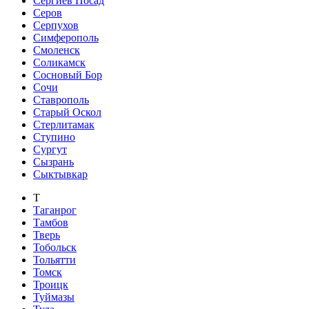
Сергиев Посад
Серов
Серпухов
Симферополь
Смоленск
Соликамск
Сосновый Бор
Сочи
Ставрополь
Старый Оскол
Стерлитамак
Ступино
Сургут
Сызрань
Сыктывкар
Т
Таганрог
Тамбов
Тверь
Тобольск
Тольятти
Томск
Троицк
Туймазы