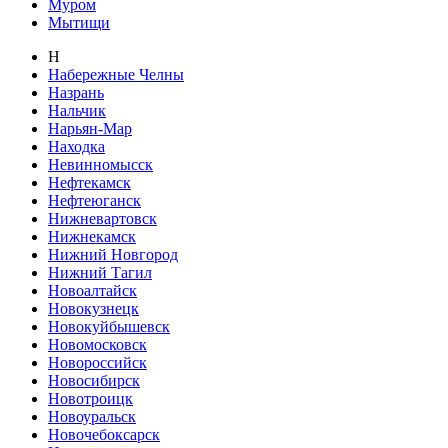
Муром
Мытищи
Н
Набережные Челны
Назрань
Нальчик
Нарьян-Мар
Находка
Невинномысск
Нефтекамск
Нефтеюганск
Нижневартовск
Нижнекамск
Нижний Новгород
Нижний Тагил
Новоалтайск
Новокузнецк
Новокуйбышевск
Новомосковск
Новороссийск
Новосибирск
Новотроицк
Новоуральск
Новочебоксарск