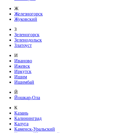
Ж
Железногорск
Жуковский
З
Зеленогорск
Зеленодольск
Златоуст
И
Иваново
Ижевск
Иркутск
Ишим
Ишимбай
Й
Йошкар-Ола
К
Казань
Калининград
Калуга
Каменск-Уральский