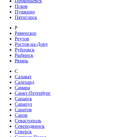
Прокопьевск
Псков
Пушкино
Пятигорск
Р
Раменское
Реутов
Ростов-на-Дону
Рубцовск
Рыбинск
Рязань
С
Салават
Салехард
Самара
Санкт-Петербург
Саранск
Сарапул
Саратов
Саров
Севастополь
Северодвинск
Северск