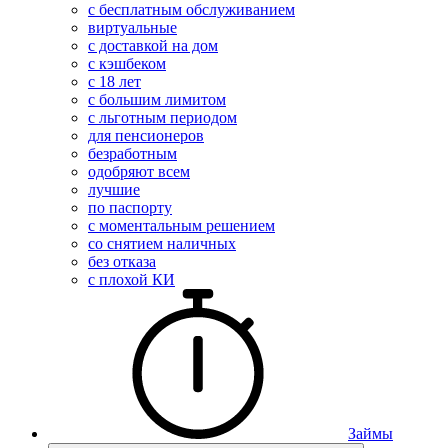
с бесплатным обслуживанием
виртуальные
с доставкой на дом
с кэшбеком
с 18 лет
с большим лимитом
с льготным периодом
для пенсионеров
безработным
одобряют всем
лучшие
по паспорту
с моментальным решением
со снятием наличных
без отказа
с плохой КИ
Займы