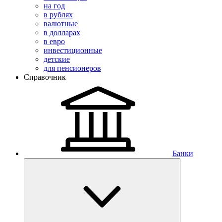
на год
в рублях
валютные
в долларах
в евро
инвестиционные
детские
для пенсионеров
Справочник
Банки