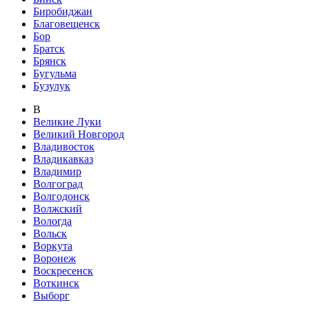
Биробиджан
Благовещенск
Бор
Братск
Брянск
Бугульма
Бузулук
В
Великие Луки
Великий Новгород
Владивосток
Владикавказ
Владимир
Волгоград
Волгодонск
Волжский
Вологда
Вольск
Воркута
Воронеж
Воскресенск
Воткинск
Выборг