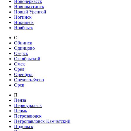
Новочеркасск
Новошахтинск
Новый Уренгой
Ногинск
Норильск
Ноябрьск
О
Обнинск
Одинцово
Озерск
Октябрьский
Омск
Орел
Оренбург
Орехово-Зуево
Орск
П
Пенза
Первоуральск
Пермь
Петрозаводск
Петропавловск-Камчатский
Подольск