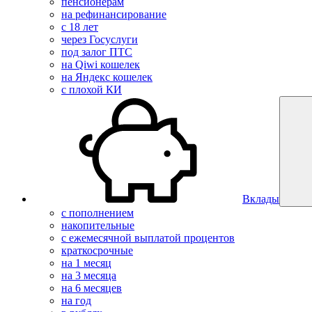
пенсионерам
на рефинансирование
с 18 лет
через Госуслуги
под залог ПТС
на Qiwi кошелек
на Яндекс кошелек
с плохой КИ
Вклады
с пополнением
накопительные
с ежемесячной выплатой процентов
краткосрочные
на 1 месяц
на 3 месяца
на 6 месяцев
на год