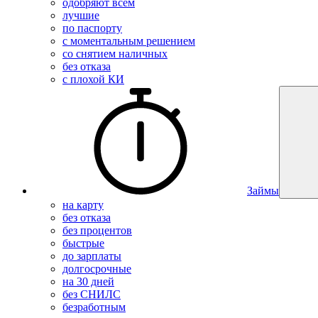
одобряют всем
лучшие
по паспорту
с моментальным решением
со снятием наличных
без отказа
с плохой КИ
Займы
на карту
без отказа
без процентов
быстрые
до зарплаты
долгосрочные
на 30 дней
без СНИЛС
безработным