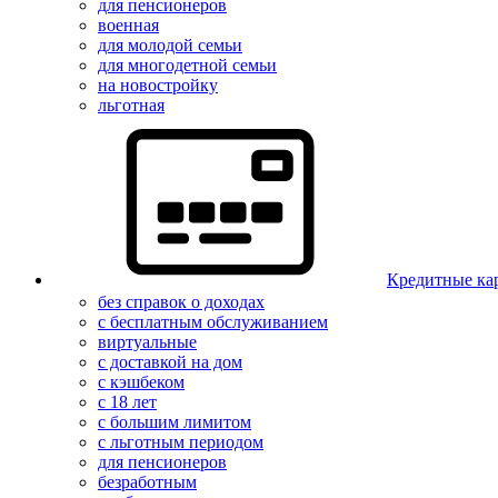
для пенсионеров
военная
для молодой семьи
для многодетной семьи
на новостройку
льготная
Кредитные ка
без справок о доходах
с бесплатным обслуживанием
виртуальные
с доставкой на дом
с кэшбеком
с 18 лет
с большим лимитом
с льготным периодом
для пенсионеров
безработным