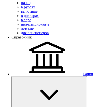
на год
в рублях
валютные
в долларах
в евро
инвестиционные
детские
для пенсионеров
Справочник
Банки