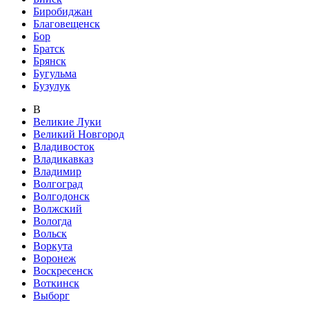
Биробиджан
Благовещенск
Бор
Братск
Брянск
Бугульма
Бузулук
В
Великие Луки
Великий Новгород
Владивосток
Владикавказ
Владимир
Волгоград
Волгодонск
Волжский
Вологда
Вольск
Воркута
Воронеж
Воскресенск
Воткинск
Выборг