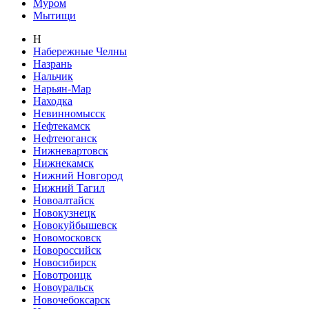
Муром
Мытищи
Н
Набережные Челны
Назрань
Нальчик
Нарьян-Мар
Находка
Невинномысск
Нефтекамск
Нефтеюганск
Нижневартовск
Нижнекамск
Нижний Новгород
Нижний Тагил
Новоалтайск
Новокузнецк
Новокуйбышевск
Новомосковск
Новороссийск
Новосибирск
Новотроицк
Новоуральск
Новочебоксарск