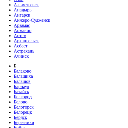
Альметьевск
Анадырь
Ангарск
Анжеро-Судженск
Арзамас
Армавир
Артем
Архангельск
Асбест
Астрахань
Ачинск
Б
Балаково
Балашиха
Балашов
Барнаул
Батайск
Белгород
Белово
Белогорск
Белорецк
Бердск
Березники
Бийск