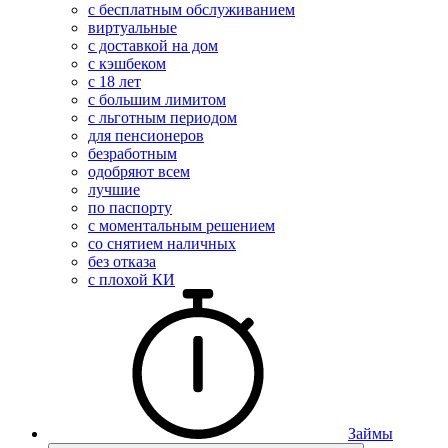
с бесплатным обслуживанием
виртуальные
с доставкой на дом
с кэшбеком
с 18 лет
с большим лимитом
с льготным периодом
для пенсионеров
безработным
одобряют всем
лучшие
по паспорту
с моментальным решением
со снятием наличных
без отказа
с плохой КИ
Займы