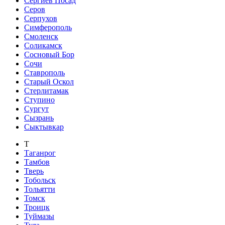
Сергиев Посад
Серов
Серпухов
Симферополь
Смоленск
Соликамск
Сосновый Бор
Сочи
Ставрополь
Старый Оскол
Стерлитамак
Ступино
Сургут
Сызрань
Сыктывкар
Т
Таганрог
Тамбов
Тверь
Тобольск
Тольятти
Томск
Троицк
Туймазы