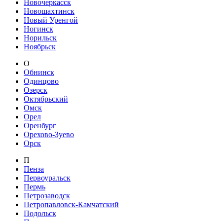
Новочеркасск
Новошахтинск
Новый Уренгой
Ногинск
Норильск
Ноябрьск
О
Обнинск
Одинцово
Озерск
Октябрьский
Омск
Орел
Оренбург
Орехово-Зуево
Орск
П
Пенза
Первоуральск
Пермь
Петрозаводск
Петропавловск-Камчатский
Подольск