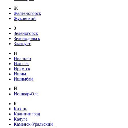
Ж
Железногорск
Жуковский
З
Зеленогорск
Зеленодольск
Златоуст
И
Иваново
Ижевск
Иркутск
Ишим
Ишимбай
Й
Йошкар-Ола
К
Казань
Калининград
Калуга
Каменск-Уральский