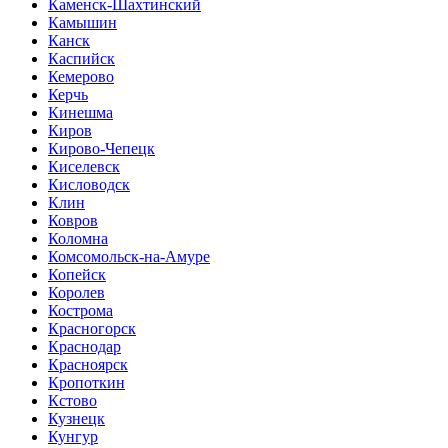
Каменск-Шахтинский
Камышин
Канск
Каспийск
Кемерово
Керчь
Кинешма
Киров
Кирово-Чепецк
Киселевск
Кисловодск
Клин
Ковров
Коломна
Комсомольск-на-Амуре
Копейск
Королев
Кострома
Красногорск
Краснодар
Красноярск
Кропоткин
Кстово
Кузнецк
Кунгур