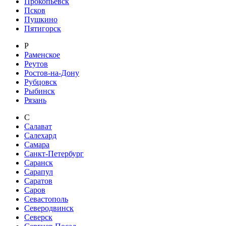
Прокопьевск
Псков
Пушкино
Пятигорск
Р
Раменское
Реутов
Ростов-на-Дону
Рубцовск
Рыбинск
Рязань
С
Салават
Салехард
Самара
Санкт-Петербург
Саранск
Сарапул
Саратов
Саров
Севастополь
Северодвинск
Северск