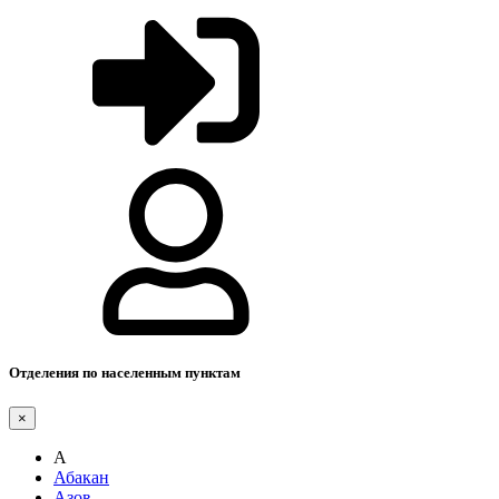
Отделения по населенным пунктам
×
А
Абакан
Азов