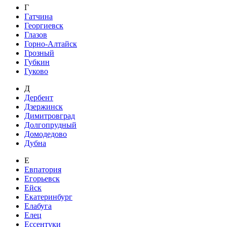
Г
Гатчина
Георгиевск
Глазов
Горно-Алтайск
Грозный
Губкин
Гуково
Д
Дербент
Дзержинск
Димитровград
Долгопрудный
Домодедово
Дубна
Е
Евпатория
Егорьевск
Ейск
Екатеринбург
Елабуга
Елец
Ессентуки