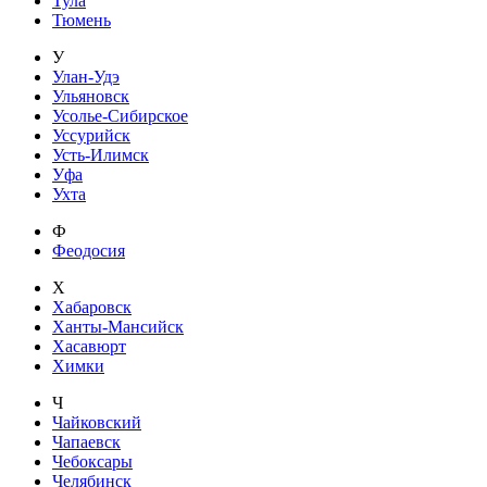
Тула
Тюмень
У
Улан-Удэ
Ульяновск
Усолье-Сибирское
Уссурийск
Усть-Илимск
Уфа
Ухта
Ф
Феодосия
Х
Хабаровск
Ханты-Мансийск
Хасавюрт
Химки
Ч
Чайковский
Чапаевск
Чебоксары
Челябинск