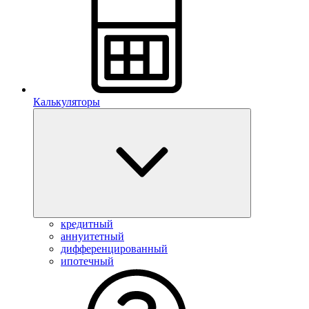
Калькуляторы
кредитный
аннуитетный
дифференцированный
ипотечный