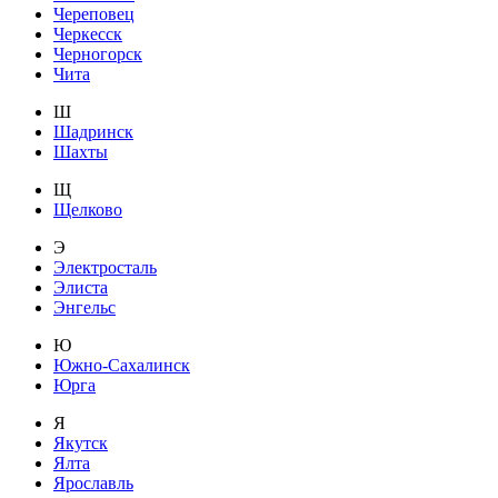
Череповец
Черкесск
Черногорск
Чита
Ш
Шадринск
Шахты
Щ
Щелково
Э
Электросталь
Элиста
Энгельс
Ю
Южно-Сахалинск
Юрга
Я
Якутск
Ялта
Ярославль