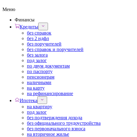
Меню
Финансы
Кредиты
без справок
без 2 ндфл
без поручителей
без справок и поручителей
без залога
под залог
по двум документам
по паспорту
пенсионерам
наличными
на карту
на рефинансирование
Ипотека
на квартиру
под залог
без подтверждения дохода
без официального трудоустройства
без первоначального взноса
на вторичное жилье