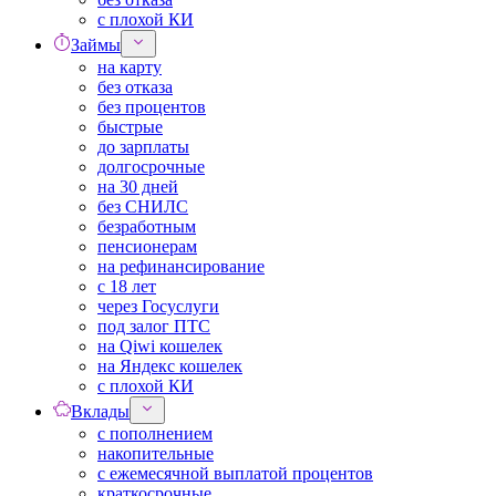
с плохой КИ
Займы
на карту
без отказа
без процентов
быстрые
до зарплаты
долгосрочные
на 30 дней
без СНИЛС
безработным
пенсионерам
на рефинансирование
с 18 лет
через Госуслуги
под залог ПТС
на Qiwi кошелек
на Яндекс кошелек
с плохой КИ
Вклады
с пополнением
накопительные
с ежемесячной выплатой процентов
краткосрочные