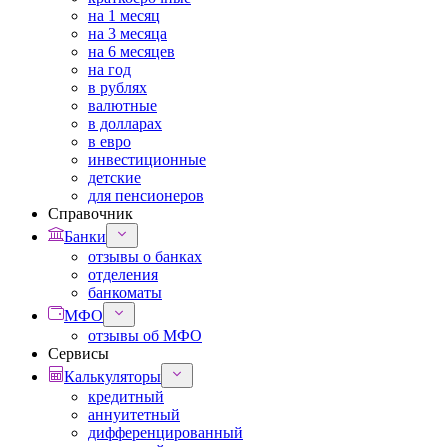
на 1 месяц
на 3 месяца
на 6 месяцев
на год
в рублях
валютные
в долларах
в евро
инвестиционные
детские
для пенсионеров
Справочник
Банки
отзывы о банках
отделения
банкоматы
МФО
отзывы об МФО
Сервисы
Калькуляторы
кредитный
аннуитетный
дифференцированный