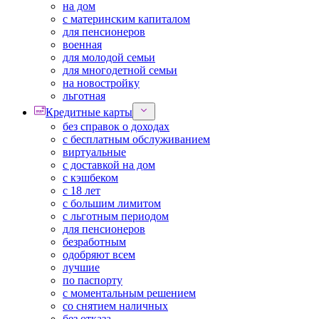
на дом
с материнским капиталом
для пенсионеров
военная
для молодой семьи
для многодетной семьи
на новостройку
льготная
Кредитные карты
без справок о доходах
с бесплатным обслуживанием
виртуальные
с доставкой на дом
с кэшбеком
с 18 лет
с большим лимитом
с льготным периодом
для пенсионеров
безработным
одобряют всем
лучшие
по паспорту
с моментальным решением
со снятием наличных
без отказа