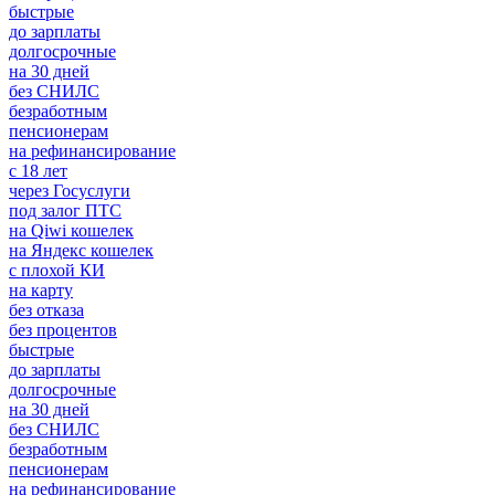
быстрые
до зарплаты
долгосрочные
на 30 дней
без СНИЛС
безработным
пенсионерам
на рефинансирование
с 18 лет
через Госуслуги
под залог ПТС
на Qiwi кошелек
на Яндекс кошелек
с плохой КИ
на карту
без отказа
без процентов
быстрые
до зарплаты
долгосрочные
на 30 дней
без СНИЛС
безработным
пенсионерам
на рефинансирование