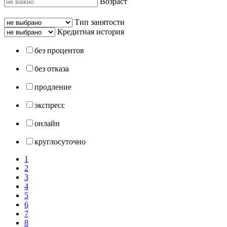
Возраст
Тип занятости
Кредитная история
без процентов
без отказа
продление
экспресс
онлайн
круглосуточно
1
2
3
4
5
6
7
8