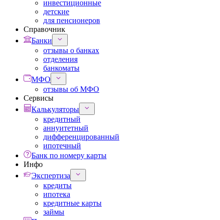
инвестиционные
детские
для пенсионеров
Справочник
Банки
отзывы о банках
отделения
банкоматы
МФО
отзывы об МФО
Сервисы
Калькуляторы
кредитный
аннуитетный
дифференцированный
ипотечный
Банк по номеру карты
Инфо
Экспертиза
кредиты
ипотека
кредитные карты
займы