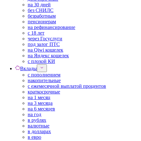
на 30 дней
без СНИЛС
безработным
пенсионерам
на рефинансирование
с 18 лет
через Госуслуги
под залог ПТС
на Qiwi кошелек
на Яндекс кошелек
с плохой КИ
Вклады
с пополнением
накопительные
с ежемесячной выплатой процентов
краткосрочные
на 1 месяц
на 3 месяца
на 6 месяцев
на год
в рублях
валютные
в долларах
в евро