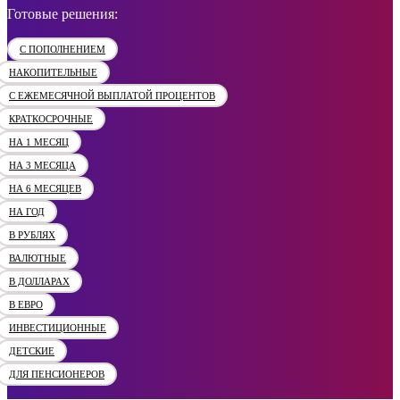
Готовые решения:
С ПОПОЛНЕНИЕМ
НАКОПИТЕЛЬНЫЕ
С ЕЖЕМЕСЯЧНОЙ ВЫПЛАТОЙ ПРОЦЕНТОВ
КРАТКОСРОЧНЫЕ
НА 1 МЕСЯЦ
НА 3 МЕСЯЦА
НА 6 МЕСЯЦЕВ
НА ГОД
В РУБЛЯХ
ВАЛЮТНЫЕ
В ДОЛЛАРАХ
В ЕВРО
ИНВЕСТИЦИОННЫЕ
ДЕТСКИЕ
ДЛЯ ПЕНСИОНЕРОВ