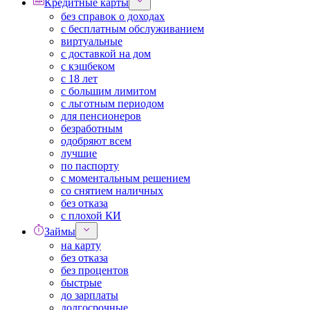
Кредитные карты
без справок о доходах
с бесплатным обслуживанием
виртуальные
с доставкой на дом
с кэшбеком
с 18 лет
с большим лимитом
с льготным периодом
для пенсионеров
безработным
одобряют всем
лучшие
по паспорту
с моментальным решением
со снятием наличных
без отказа
с плохой КИ
Займы
на карту
без отказа
без процентов
быстрые
до зарплаты
долгосрочные