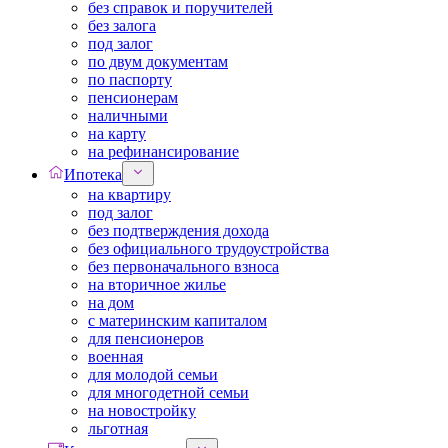
без справок и поручителей
без залога
под залог
по двум документам
по паспорту
пенсионерам
наличными
на карту
на рефинансирование
Ипотека
на квартиру
под залог
без подтверждения дохода
без официального трудоустройства
без первоначального взноса
на вторичное жилье
на дом
с материнским капиталом
для пенсионеров
военная
для молодой семьи
для многодетной семьи
на новостройку
льготная