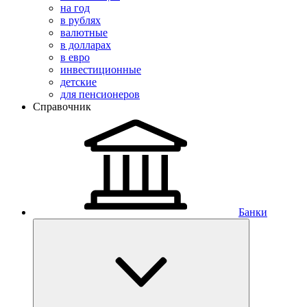
на год
в рублях
валютные
в долларах
в евро
инвестиционные
детские
для пенсионеров
Справочник
Банки