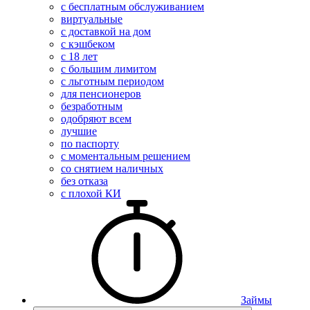
с бесплатным обслуживанием
виртуальные
с доставкой на дом
с кэшбеком
с 18 лет
с большим лимитом
с льготным периодом
для пенсионеров
безработным
одобряют всем
лучшие
по паспорту
с моментальным решением
со снятием наличных
без отказа
с плохой КИ
Займы