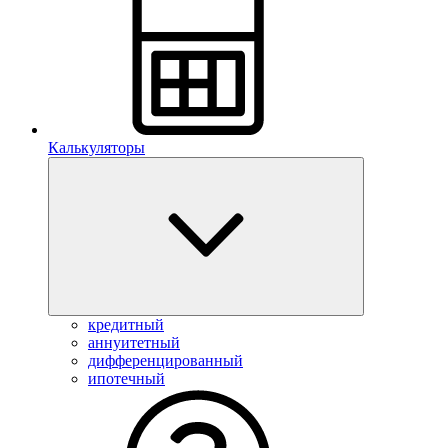
Калькуляторы
кредитный
аннуитетный
дифференцированный
ипотечный