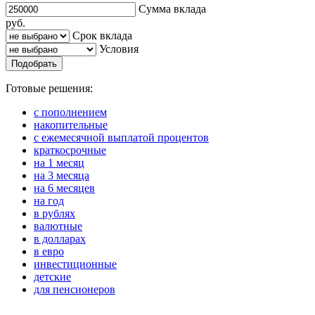
Сумма вклада
руб.
Срок вклада
Условия
Подобрать
Готовые решения:
с пополнением
накопительные
с ежемесячной выплатой процентов
краткосрочные
на 1 месяц
на 3 месяца
на 6 месяцев
на год
в рублях
валютные
в долларах
в евро
инвестиционные
детские
для пенсионеров