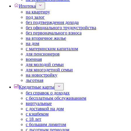
Ипотека
на квартиру
под залог
без подтверждения дохода
без официального трудоустройства
без первоначального взноса
на вторичное жилье
на дом
с материнским капиталом
для пенсионеров
военная
для молодой семьи
для многодетной семьи
на новостройку
льготная
Кредитные карты
без справок о доходах
с бесплатным обслуживанием
виртуальные
с доставкой на дом
с кэшбеком
с 18 лет
с большим лимитом
с льготным периодом