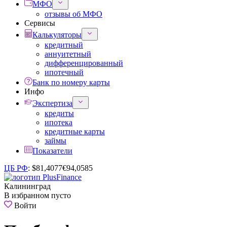
МФО
отзывы об МФО
Сервисы
Калькуляторы
кредитный
аннуитетный
дифференцированный
ипотечный
Банк по номеру карты
Инфо
Экспертиза
кредиты
ипотека
кредитные карты
займы
Показатели
ЦБ РФ
:
$
81,4077
€
94,0585
Калининград
В избранном пусто
Войти