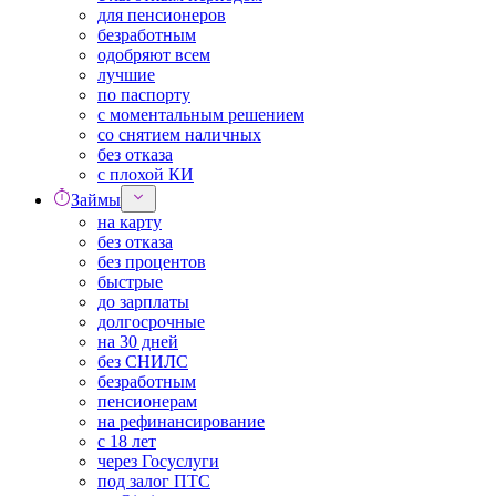
для пенсионеров
безработным
одобряют всем
лучшие
по паспорту
с моментальным решением
со снятием наличных
без отказа
с плохой КИ
Займы
на карту
без отказа
без процентов
быстрые
до зарплаты
долгосрочные
на 30 дней
без СНИЛС
безработным
пенсионерам
на рефинансирование
с 18 лет
через Госуслуги
под залог ПТС