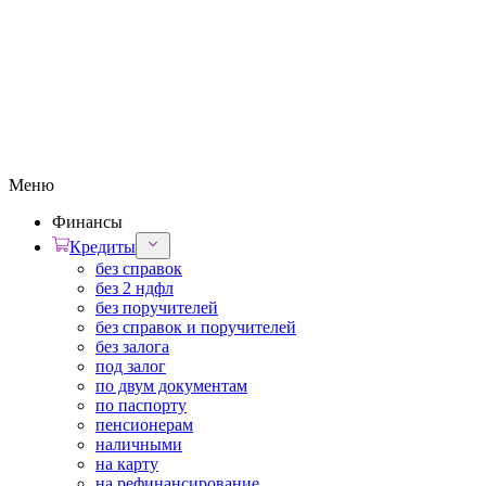
Меню
Финансы
Кредиты
без справок
без 2 ндфл
без поручителей
без справок и поручителей
без залога
под залог
по двум документам
по паспорту
пенсионерам
наличными
на карту
на рефинансирование