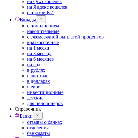
на Qiwi кошелек
на Яндекс кошелек
с плохой КИ
Вклады
с пополнением
накопительные
с ежемесячной выплатой процентов
краткосрочные
на 1 месяц
на 3 месяца
на 6 месяцев
на год
в рублях
валютные
в долларах
в евро
инвестиционные
детские
для пенсионеров
Справочник
Банки
отзывы о банках
отделения
банкоматы