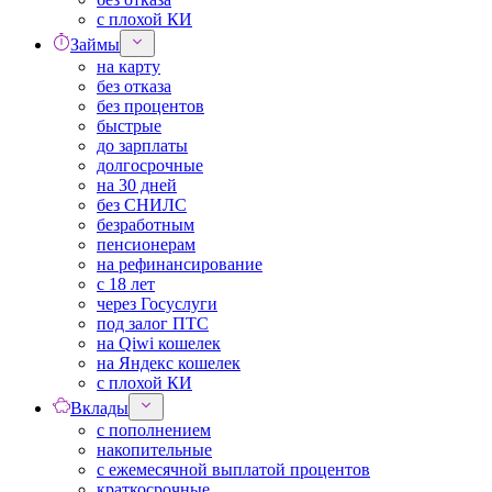
с плохой КИ
Займы
на карту
без отказа
без процентов
быстрые
до зарплаты
долгосрочные
на 30 дней
без СНИЛС
безработным
пенсионерам
на рефинансирование
с 18 лет
через Госуслуги
под залог ПТС
на Qiwi кошелек
на Яндекс кошелек
с плохой КИ
Вклады
с пополнением
накопительные
с ежемесячной выплатой процентов
краткосрочные