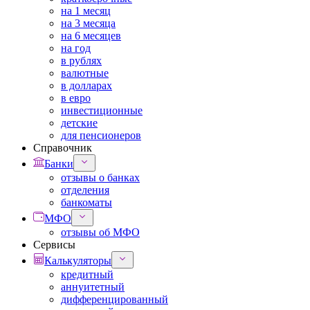
на 1 месяц
на 3 месяца
на 6 месяцев
на год
в рублях
валютные
в долларах
в евро
инвестиционные
детские
для пенсионеров
Справочник
Банки
отзывы о банках
отделения
банкоматы
МФО
отзывы об МФО
Сервисы
Калькуляторы
кредитный
аннуитетный
дифференцированный