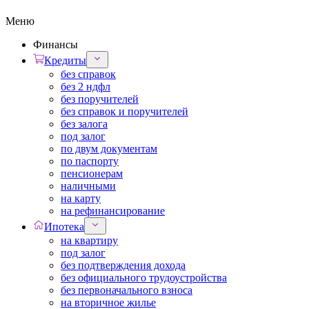
Меню
Финансы
Кредиты
без справок
без 2 ндфл
без поручителей
без справок и поручителей
без залога
под залог
по двум документам
по паспорту
пенсионерам
наличными
на карту
на рефинансирование
Ипотека
на квартиру
под залог
без подтверждения дохода
без официального трудоустройства
без первоначального взноса
на вторичное жилье