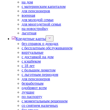
на дом
с материнским капиталом
для пенсионеров
военная
для молодой семьи
для многодетной семьи
на новостройку
льготная
Кредитные карты
без справок о доходах
с бесплатным обслуживанием
виртуальные
с доставкой на дом
с кэшбеком
с 18 лет
с большим лимитом
с льготным периодом
для пенсионеров
безработным
одобряют всем
лучшие
по паспорту
с моментальным решением
со снятием наличных
без отказа