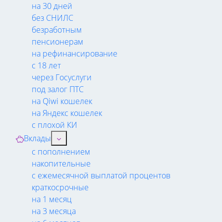
на 30 дней
без СНИЛС
безработным
пенсионерам
на рефинансирование
с 18 лет
через Госуслуги
под залог ПТС
на Qiwi кошелек
на Яндекс кошелек
с плохой КИ
Вклады
с пополнением
накопительные
с ежемесячной выплатой процентов
краткосрочные
на 1 месяц
на 3 месяца