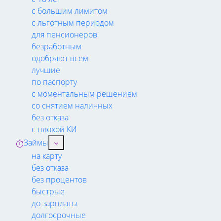
с большим лимитом
с льготным периодом
для пенсионеров
безработным
одобряют всем
лучшие
по паспорту
с моментальным решением
со снятием наличных
без отказа
с плохой КИ
Займы
на карту
без отказа
без процентов
быстрые
до зарплаты
долгосрочные