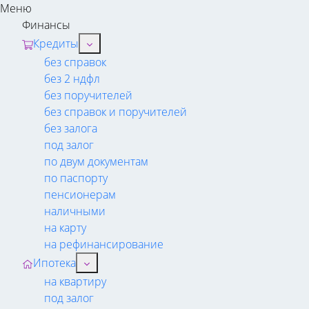
Меню
Финансы
Кредиты
без справок
без 2 ндфл
без поручителей
без справок и поручителей
без залога
под залог
по двум документам
по паспорту
пенсионерам
наличными
на карту
на рефинансирование
Ипотека
на квартиру
под залог