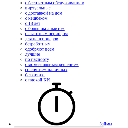
с бесплатным обслуживанием
виртуальные
с доставкой на дом
с кэшбеком
с 18 лет
с большим лимитом
с льготным периодом
для пенсионеров
безработным
одобряют всем
лучшие
по паспорту
с моментальным решением
со снятием наличных
без отказа
с плохой КИ
Займы