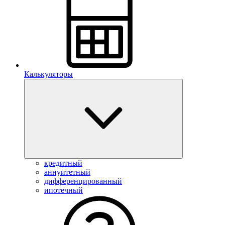
Калькуляторы
кредитный
аннуитетный
дифференцированный
ипотечный