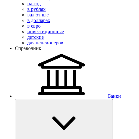
на год
в рублях
валютные
в долларах
в евро
инвестиционные
детские
для пенсионеров
Справочник
Банки