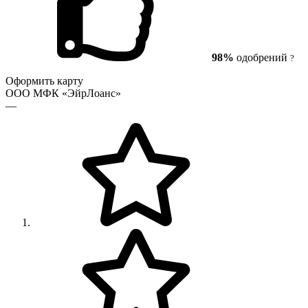
98%
одобрений
?
Оформить карту
ООО МФК «ЭйрЛоанс»
—