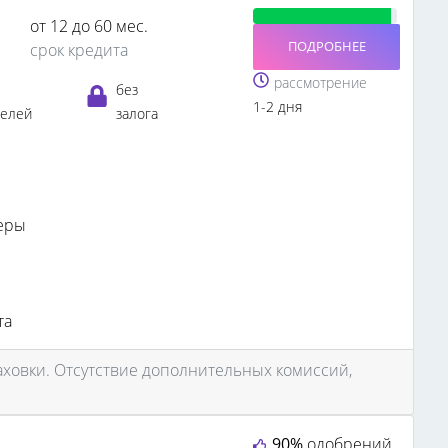
от 12 до 60 мес.
ПОДРОБНЕЕ
срок кредита
рассмотрение
без
1-2 дня
телей
залога
еры
та
аховки. Отсутствие дополнительных комиссий,
90%
одобрений