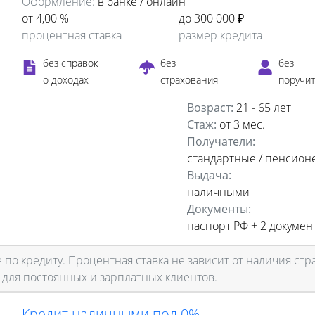
Оформление:
в банке / онлайн
от 4,00 %
до 300 000 ₽
процентная ставка
размер кредита
без справок
без
без
о доходах
страхования
поручи
Возраст:
21 - 65 лет
Стаж:
от 3 мес.
Получатели:
стандартные / пенсион
Выдача:
наличными
Документы:
паспорт РФ +
2 докумен
по кредиту. Процентная ставка не зависит от наличия стр
 для постоянных и зарплатных клиентов.
Кредит наличными под 0%