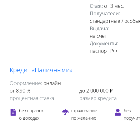
Стаж:
от 3 мес.
Получатели:
стандартные /
особы
Выдача:
на счет
Документы:
паспорт РФ
Кредит «Наличными»
Оформление:
онлайн
от 8,90 %
до 2 000 000 ₽
процентная ставка
размер кредита
без справок
страхование
без
о доходах
по желанию
поручи