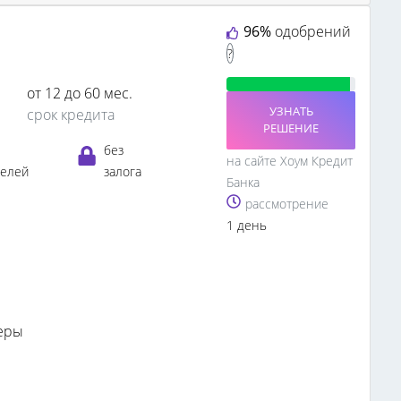
96%
одобрений
?
от 12 до 60 мес.
УЗНАТЬ
срок кредита
РЕШЕНИЕ
без
на сайте Хоум Кредит
телей
залога
Банка
рассмотрение
1 день
еры