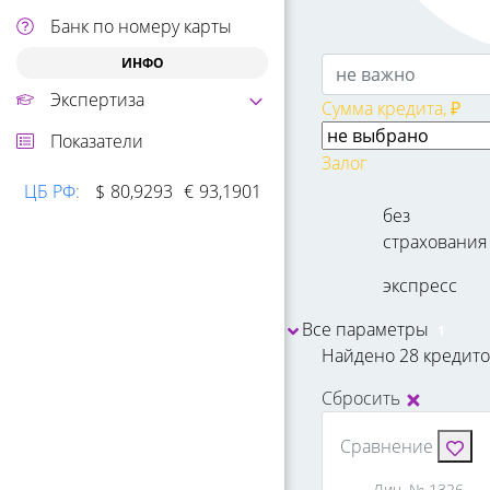
Банк по номеру карты
ИНФО
Экспертиза
Сумма кредита, ₽
Показатели
Залог
ЦБ РФ
:
$
80,9293
€
93,1901
без
страхования
экспресс
Все параметры
1
Найдено 28 кредит
Сбросить
Сравнение
Лиц. № 1326