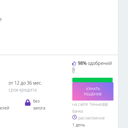
е
98%
одобрений
?
от 12 до 36 мес.
УЗНАТЬ
срок кредита
РЕШЕНИЕ
без
на сайте Тинькофф
телей
залога
Банка
рассмотрение
1 день