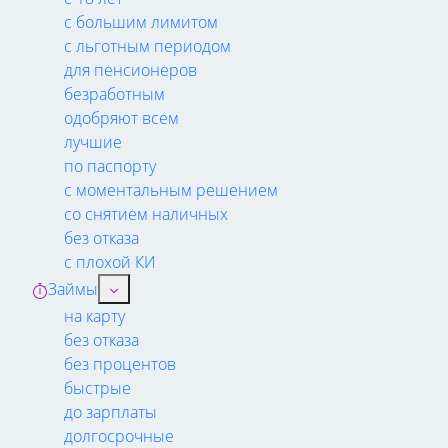
с большим лимитом
с льготным периодом
для пенсионеров
безработным
одобряют всем
лучшие
по паспорту
с моментальным решением
со снятием наличных
без отказа
с плохой КИ
Займы
на карту
без отказа
без процентов
быстрые
до зарплаты
долгосрочные