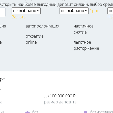
я. Открыть наиболее выгодный депозит онлайн, выбор среди 
Срок
Валюта
На
ция
автопролонгация
частичное
снятие
открытие
е
online
льготное
расторжение
рт
е
до 100 000 000 ₽
ка
размер депозита
ция
без
без частично