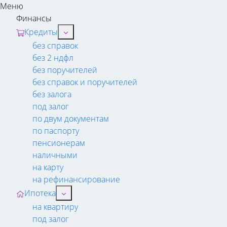
Меню
Финансы
Кредиты
без справок
без 2 ндфл
без поручителей
без справок и поручителей
без залога
под залог
по двум документам
по паспорту
пенсионерам
наличными
на карту
на рефинансирование
Ипотека
на квартиру
под залог