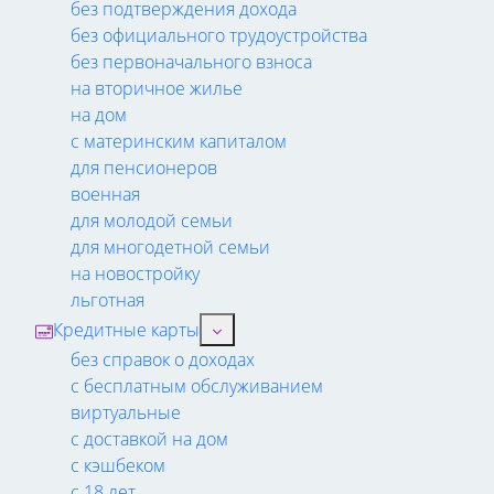
без подтверждения дохода
без официального трудоустройства
без первоначального взноса
на вторичное жилье
на дом
с материнским капиталом
для пенсионеров
военная
для молодой семьи
для многодетной семьи
на новостройку
льготная
Кредитные карты
без справок о доходах
с бесплатным обслуживанием
виртуальные
с доставкой на дом
с кэшбеком
с 18 лет