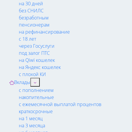
на 30 дней
без СНИЛС
безработным
пенсионерам
на рефинансирование
с 18 лет
через Госуслуги
под залог ПТС
на Qiwi кошелек
на Яндекс кошелек
с плохой КИ
Вклады
с пополнением
накопительные
с ежемесячной выплатой процентов
краткосрочные
на 1 месяц
на 3 месяца