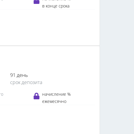
в конце срока
91 день
срок депозита
го
начисление %
ежемесячно