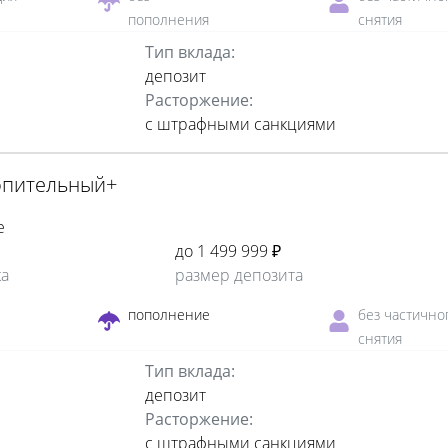
пополнения
снятия
Тип вклада:
депозит
Расторжение:
с штрафными санкциями
опительный+
е
до 1 499 999 ₽
ка
размер депозита
пополнение
без частично
снятия
Тип вклада:
депозит
Расторжение:
с штрафными санкциями