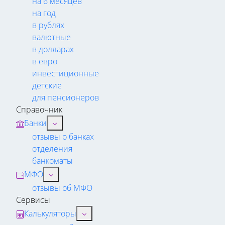
на 6 месяцев
на год
в рублях
валютные
в долларах
в евро
инвестиционные
детские
для пенсионеров
Справочник
Банки
отзывы о банках
отделения
банкоматы
МФО
отзывы об МФО
Сервисы
Калькуляторы