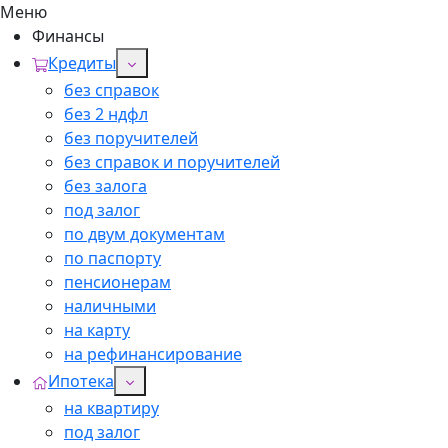
Меню
Финансы
Кредиты
без справок
без 2 ндфл
без поручителей
без справок и поручителей
без залога
под залог
по двум документам
по паспорту
пенсионерам
наличными
на карту
на рефинансирование
Ипотека
на квартиру
под залог