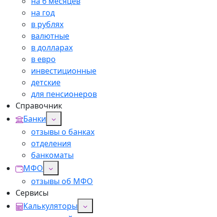
на 6 месяцев
на год
в рублях
валютные
в долларах
в евро
инвестиционные
детские
для пенсионеров
Справочник
Банки
отзывы о банках
отделения
банкоматы
МФО
отзывы об МФО
Сервисы
Калькуляторы