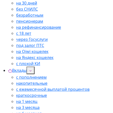
на 30 дней
без СНИЛС
безработным
пенсионерам
на рефинансирование
с 18 лет
через Госуслуги
под залог ПТС
на Qiwi кошелек
на Яндекс кошелек
с плохой КИ
Вклады
с пополнением
накопительные
с ежемесячной выплатой процентов
краткосрочные
на 1 месяц
на 3 месяца