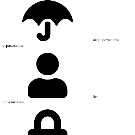
имущественное
страхование
без
поручителей