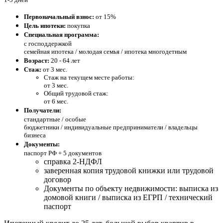
Первоначальный взнос:
от 15%
Цель ипотеки:
покупка
Специальная программа:
с господдержкой
семейная ипотека / молодая семья / ипотека многодетным
Возраст:
20 - 64 лет
Стаж:
от 3 мес.
Стаж на текущем месте работы:
от 3 мес.
Общий трудовой стаж:
от 6 мес.
Получатели:
стандартные /
особые
бюджетники / индивидуальные предприниматели / владельцы
бизнеса
Документы:
паспорт РФ +
5 документов
справка 2-НДФЛ
заверенная копия трудовой книжки или трудовой
договор
Документы по объекту недвижимости: выписка из
домовой книги / выписка из ЕГРП / технический
паспорт