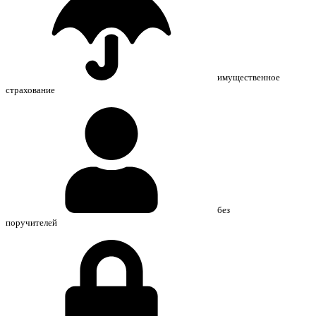
имущественное
страхование
без
поручителей