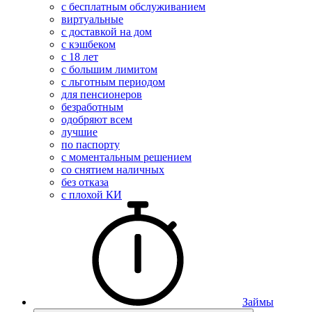
с бесплатным обслуживанием
виртуальные
с доставкой на дом
с кэшбеком
с 18 лет
с большим лимитом
с льготным периодом
для пенсионеров
безработным
одобряют всем
лучшие
по паспорту
с моментальным решением
со снятием наличных
без отказа
с плохой КИ
Займы