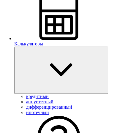
Калькуляторы
кредитный
аннуитетный
дифференцированный
ипотечный