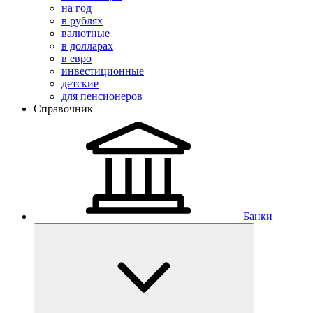
на год
в рублях
валютные
в долларах
в евро
инвестиционные
детские
для пенсионеров
Справочник
Банки