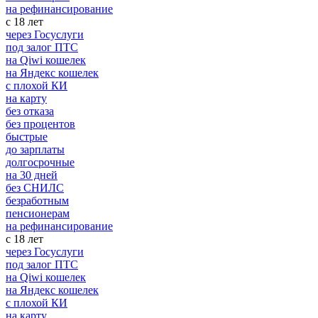
на рефинансирование
с 18 лет
через Госуслуги
под залог ПТС
на Qiwi кошелек
на Яндекс кошелек
с плохой КИ
на карту
без отказа
без процентов
быстрые
до зарплаты
долгосрочные
на 30 дней
без СНИЛС
безработным
пенсионерам
на рефинансирование
с 18 лет
через Госуслуги
под залог ПТС
на Qiwi кошелек
на Яндекс кошелек
с плохой КИ
на карту