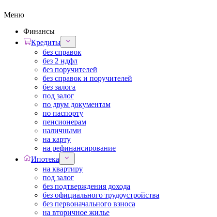
Меню
Финансы
Кредиты
без справок
без 2 ндфл
без поручителей
без справок и поручителей
без залога
под залог
по двум документам
по паспорту
пенсионерам
наличными
на карту
на рефинансирование
Ипотека
на квартиру
под залог
без подтверждения дохода
без официального трудоустройства
без первоначального взноса
на вторичное жилье