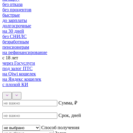
без отказа
без процентов
быстрые
до зарплаты
долгосрочные
на 30 дней
без СНИЛС
безработным
пенсионерам
на рефинансирование
с 18 лет
через Госуслуги
под залог ПТС
на Qiwi кошелек
на Яндекс кошелек
с плохой КИ
Сумма, ₽
Срок, дней
Способ получения