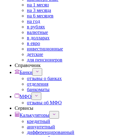
на 1 месяц
на 3 месяца
на 6 месяцев
на год
в рублях
валютные
в долларах
в евро
инвестиционные
детские
для пенсионеров
Справочник
Банки
отзывы о банках
отделения
банкоматы
МФО
отзывы об МФО
Сервисы
Калькуляторы
кредитный
аннуитетный
дифференцированный