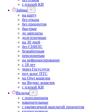
с плохой КИ
Займы
на карту
без отказа
без процентов
быстрые
до зарплаты
долгосрочные
на 30 дней
без СНИЛС
безработным
пенсионерам
на рефинансирование
с 18 лет
через Госуслуги
под залог ПТС
на Qiwi кошелек
на Яндекс кошелек
с плохой КИ
Вклады
с пополнением
накопительные
с ежемесячной выплатой процентов
краткосрочные