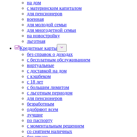
на дом
с материнским капиталом
для пенсионеров
военная
для молодой семьи
для многодетной семьи
на новостройку
льготная
Кредитные карты
без справок о доходах
с бесплатным обслуживанием
виртуальные
с доставкой на дом
с кэшбеком
с 18 лет
с большим лимитом
с льготным периодом
для пенсионеров
безработным
одобряют всем
лучшие
по паспорту
с моментальным решением
со снятием наличных
без отказа