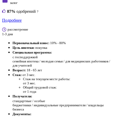
залог
87%
одобрений
?
Подробнее
рассмотрение
1-3 дня
Первоначальный взнос:
10% - 80%
Цель ипотеки:
покупка
Специальная программа:
с господдержкой
семейная ипотека / молодая семья / для медицинских работников /
для учителей
Возраст:
18 - 65 лет
Стаж:
от 3 мес.
Стаж на текущем месте работы:
от 3 мес.
Общий трудовой стаж:
от 1 года
Получатели:
стандартные /
особые
бюджетники / индивидуальные предприниматели / владельцы
бизнеса
Документы: