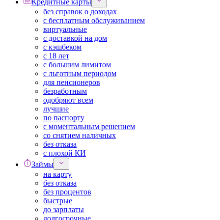
Кредитные карты
без справок о доходах
с бесплатным обслуживанием
виртуальные
с доставкой на дом
с кэшбеком
с 18 лет
с большим лимитом
с льготным периодом
для пенсионеров
безработным
одобряют всем
лучшие
по паспорту
с моментальным решением
со снятием наличных
без отказа
с плохой КИ
Займы
на карту
без отказа
без процентов
быстрые
до зарплаты
долгосрочные