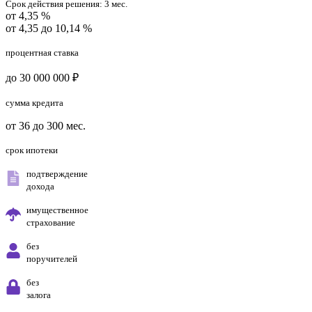
Срок действия решения:
3 мес.
от 4,35 %
от 4,35 до 10,14 %
процентная ставка
до 30 000 000 ₽
сумма кредита
от 36 до 300 мес.
срок ипотеки
подтверждение
дохода
имущественное
страхование
без
поручителей
без
залога