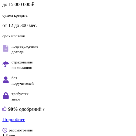
до 15 000 000 ₽
сумма кредита
от 12 до 300 мес.
срок ипотеки
подтверждение
дохода
страхование
по желанию
без
поручителей
требуется
залог
90%
одобрений
?
Подробнее
рассмотрение
1-3 дня