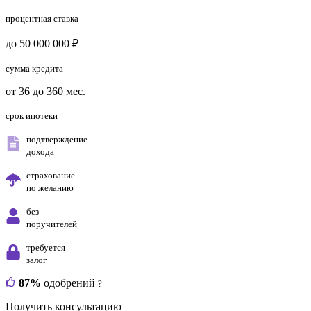
процентная ставка
до 50 000 000 ₽
сумма кредита
от 36 до 360 мес.
срок ипотеки
подтверждение
дохода
страхование
по желанию
без
поручителей
требуется
залог
87%
одобрений
?
Получить консультацию