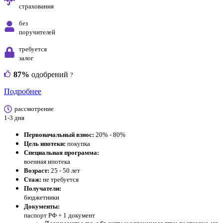
страхования
без
поручителей
требуется
залог
87%
одобрений
?
Подробнее
рассмотрение
1-3 дня
Первоначальный взнос:
20% - 80%
Цель ипотеки:
покупка
Специальная программа:
военная ипотека
Возраст:
25 - 50 лет
Стаж:
не требуется
Получатели:
бюджетники
Документы:
паспорт РФ +
1 документ