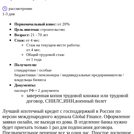
рассмотрение
1-3 дня
Первоначальный взнос:
от 20%
Цель ипотеки:
строительство
Возраст:
21 - 70 лет
Стаж:
от 4 мес.
Стаж на текущем месте работы:
от 4 мес.
Общий трудовой стаж:
от 1 года
Получатели:
стандартные /
особые
бюджетники / пенсионеры / индивидуальные предприниматели /
владельцы бизнеса
Документы:
паспорт РФ +
2 документа
заверенная копия трудовой книжки или трудовой
договор, СНИЛС,ИНН,военный билет
Лучший ипотечный кредит с господдержкой в России по
версии международного журнала Global Finance. Оформление
заявки онлайн, не выходя из дома. В отделение банка нужно
будет приехать только 1 раз для подписания договора.
Предварительное решение все за один час. Простое досрочное