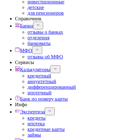
инвестиционные
детские
для пенсионеров
Справочник
Банки
отзывы о банках
отделения
банкоматы
МФО
отзывы об МФО
Сервисы
Калькуляторы
кредитный
аннуитетный
дифференцированный
ипотечный
Банк по номеру карты
Инфо
Экспертиза
кредиты
ипотека
кредитные карты
займы