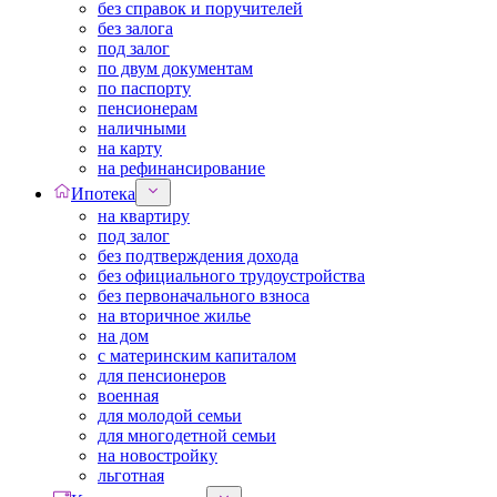
без справок и поручителей
без залога
под залог
по двум документам
по паспорту
пенсионерам
наличными
на карту
на рефинансирование
Ипотека
на квартиру
под залог
без подтверждения дохода
без официального трудоустройства
без первоначального взноса
на вторичное жилье
на дом
с материнским капиталом
для пенсионеров
военная
для молодой семьи
для многодетной семьи
на новостройку
льготная