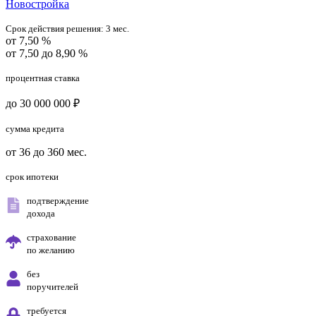
Новостройка
Срок действия решения:
3 мес.
от 7,50 %
от 7,50 до 8,90 %
процентная ставка
до 30 000 000 ₽
сумма кредита
от 36 до 360 мес.
срок ипотеки
подтверждение
дохода
страхование
по желанию
без
поручителей
требуется