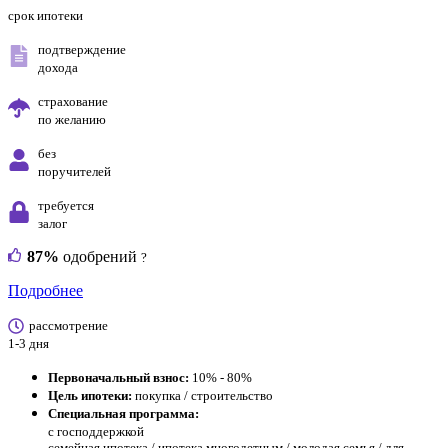
срок ипотеки
подтверждение
дохода
страхование
по желанию
без
поручителей
требуется
залог
87%
одобрений
?
Подробнее
рассмотрение
1-3 дня
Первоначальный взнос:
10% - 80%
Цель ипотеки:
покупка / строительство
Специальная программа:
с господдержкой
семейная ипотека / ипотека многодетным / молодая семья / для