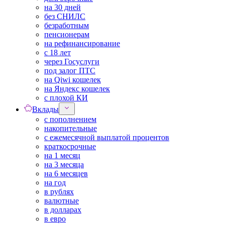
на 30 дней
без СНИЛС
безработным
пенсионерам
на рефинансирование
с 18 лет
через Госуслуги
под залог ПТС
на Qiwi кошелек
на Яндекс кошелек
с плохой КИ
Вклады
с пополнением
накопительные
с ежемесячной выплатой процентов
краткосрочные
на 1 месяц
на 3 месяца
на 6 месяцев
на год
в рублях
валютные
в долларах
в евро