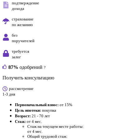
подтверждение
дохода
страхование
по желанию
без
поручителей
требуется
залог
87%
одобрений
?
Получить консультацию
рассмотрение
1-3 дня
Первоначальный взнос:
от 15%
Цель ипотеки:
покупка
Возраст:
21 - 70 лет
Стаж:
от 4 мес.
Стаж на текущем месте работы:
от 4 мес.
Общий трудовой стаж: