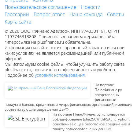
Пользовательское соглашение
Новости
Глоссарий
Вопрос-ответ
Наша команда
Советы
Карта сайта
© 2026 ООО «Финанс Адвизор». ИНН 7743301191, ОГРН
1197746313808. При использовании материалов сайта
гиперссылка на plusfinance.ru обязательна.
Информация на сайте носит справочный характер и ни при
каких условиях не является рекомендацией или публичной
офертой.
Мы используем cookie файлы, чтобы улучшить работу сайта
plusfinance.ru, повысить его эффективность и удобство.
Подробнее об
условиях использования
.
На портале
ПлюсФинанс.ру
представлены
финансовые
продукты банков, кредитных и микрофинансовых организаций, имеющие
соответствующие разрешения ЦБРФ.
На портале ПлюсФинанс.ру используется
SSL-шифрование (sha256WithRSAEncryption),
обеспечивающее безопасное соединение и
защиту пользовательских данных.