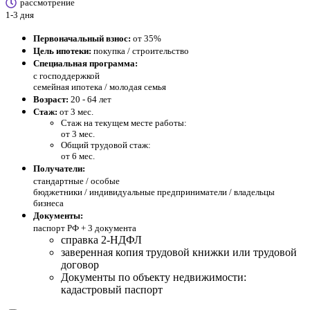
рассмотрение
1-3 дня
Первоначальный взнос:
от 35%
Цель ипотеки:
покупка / строительство
Специальная программа:
с господдержкой
семейная ипотека / молодая семья
Возраст:
20 - 64 лет
Стаж:
от 3 мес.
Стаж на текущем месте работы:
от 3 мес.
Общий трудовой стаж:
от 6 мес.
Получатели:
стандартные /
особые
бюджетники / индивидуальные предприниматели / владельцы
бизнеса
Документы:
паспорт РФ +
3 документа
справка 2-НДФЛ
заверенная копия трудовой книжки или трудовой
договор
Документы по объекту недвижимости:
кадастровый паспорт