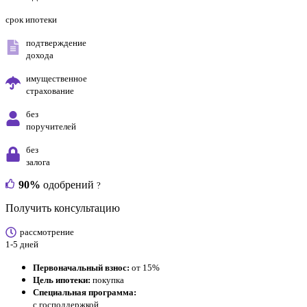
срок ипотеки
подтверждение
дохода
имущественное
страхование
без
поручителей
без
залога
90%
одобрений
?
Получить консультацию
рассмотрение
1-5 дней
Первоначальный взнос:
от 15%
Цель ипотеки:
покупка
Специальная программа:
с господдержкой