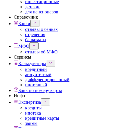
инвестиционные
детские
для пенсионеров
Справочник
Банки
отзывы о банках
отделения
банкоматы
МФО
отзывы об МФО
Сервисы
Калькуляторы
кредитный
аннуитетный
дифференцированный
ипотечный
Банк по номеру карты
Инфо
Экспертиза
кредиты
ипотека
кредитные карты
займы