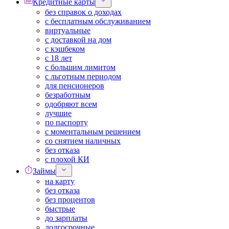
Кредитные карты
без справок о доходах
с бесплатным обслуживанием
виртуальные
с доставкой на дом
с кэшбеком
с 18 лет
с большим лимитом
с льготным периодом
для пенсионеров
безработным
одобряют всем
лучшие
по паспорту
с моментальным решением
со снятием наличных
без отказа
с плохой КИ
Займы
на карту
без отказа
без процентов
быстрые
до зарплаты
долгосрочные