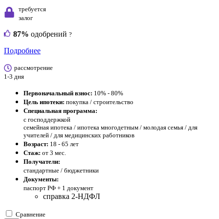
требуется
залог
87%
одобрений
?
Подробнее
рассмотрение
1-3 дня
Первоначальный взнос:
10% - 80%
Цель ипотеки:
покупка / строительство
Специальная программа:
с господдержкой
семейная ипотека / ипотека многодетным / молодая семья / для
учителей / для медицинских работников
Возраст:
18 - 65 лет
Стаж:
от 3 мес.
Получатели:
стандартные / бюджетники
Документы:
паспорт РФ +
1 документ
справка 2-НДФЛ
Сравнение