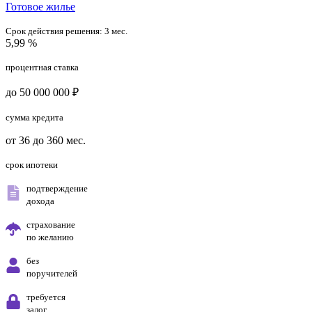
Готовое жилье
Срок действия решения:
3 мес.
5,99 %
процентная ставка
до 50 000 000 ₽
сумма кредита
от 36 до 360 мес.
срок ипотеки
подтверждение
дохода
страхование
по желанию
без
поручителей
требуется
залог