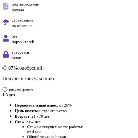
подтверждение
дохода
страхование
по желанию
без
поручителей
требуется
залог
87%
одобрений
?
Получить консультацию
рассмотрение
1-3 дня
Первоначальный взнос:
от 20%
Цель ипотеки:
строительство
Возраст:
21 - 70 лет
Стаж:
от 4 мес.
Стаж на текущем месте работы:
от 4 мес.
Общий трудовой стаж: