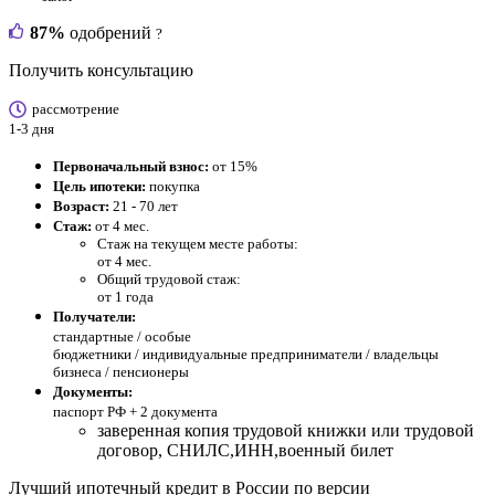
87%
одобрений
?
Получить консультацию
рассмотрение
1-3 дня
Первоначальный взнос:
от 15%
Цель ипотеки:
покупка
Возраст:
21 - 70 лет
Стаж:
от 4 мес.
Стаж на текущем месте работы:
от 4 мес.
Общий трудовой стаж:
от 1 года
Получатели:
стандартные /
особые
бюджетники / индивидуальные предприниматели / владельцы
бизнеса / пенсионеры
Документы:
паспорт РФ +
2 документа
заверенная копия трудовой книжки или трудовой
договор, СНИЛС,ИНН,военный билет
Лучший ипотечный кредит в России по версии