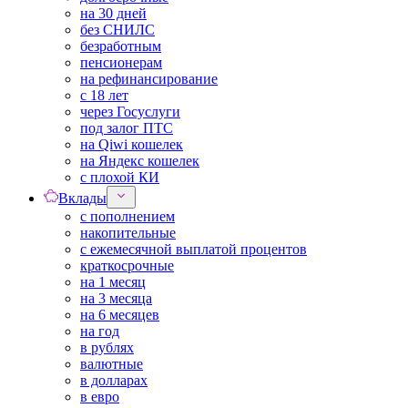
на 30 дней
без СНИЛС
безработным
пенсионерам
на рефинансирование
с 18 лет
через Госуслуги
под залог ПТС
на Qiwi кошелек
на Яндекс кошелек
с плохой КИ
Вклады
с пополнением
накопительные
с ежемесячной выплатой процентов
краткосрочные
на 1 месяц
на 3 месяца
на 6 месяцев
на год
в рублях
валютные
в долларах
в евро