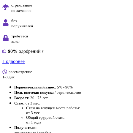
страхование
по желанию
без
поручителей
требуется
залог
90%
одобрений
?
Подробнее
рассмотрение
1-3 дня
Первоначальный взнос:
5% - 90%
Цель ипотеки:
покупка / строительство
Возраст:
20 - 75 лет
Стаж:
от 3 мес.
Стаж на текущем месте работы:
от 3 мес.
Общий трудовой стаж:
от 1 года
Получатели:
стандартные /
особые