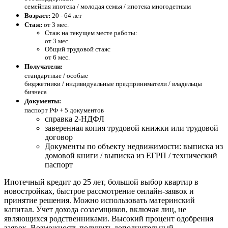
семейная ипотека / молодая семья / ипотека многодетным
Возраст:
20 - 64 лет
Стаж:
от 3 мес.
Стаж на текущем месте работы:
от 3 мес.
Общий трудовой стаж:
от 6 мес.
Получатели:
стандартные /
особые
бюджетники / индивидуальные предприниматели / владельцы
бизнеса
Документы:
паспорт РФ +
5 документов
справка 2-НДФЛ
заверенная копия трудовой книжки или трудовой
договор
Документы по объекту недвижимости: выписка из
домовой книги / выписка из ЕГРП / технический
паспорт
Ипотечный кредит до 25 лет, большой выбор квартир в
новостройках, быстрое рассмотрение онлайн-заявок и
принятие решения. Можно использовать материнский
капитал. Учет дохода созаемщиков, включая лиц, не
являющихся родственниками. Высокий процент одобрения
заявок. Возможность получить дополнительный