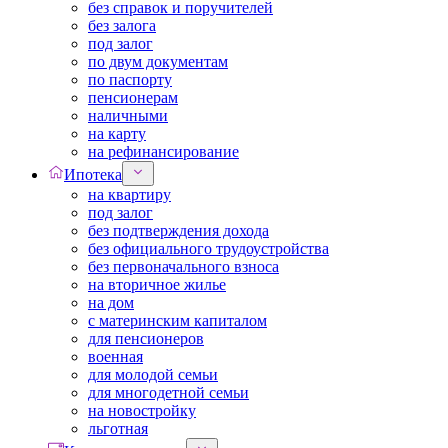
без справок и поручителей
без залога
под залог
по двум документам
по паспорту
пенсионерам
наличными
на карту
на рефинансирование
Ипотека
на квартиру
под залог
без подтверждения дохода
без официального трудоустройства
без первоначального взноса
на вторичное жилье
на дом
с материнским капиталом
для пенсионеров
военная
для молодой семьи
для многодетной семьи
на новостройку
льготная