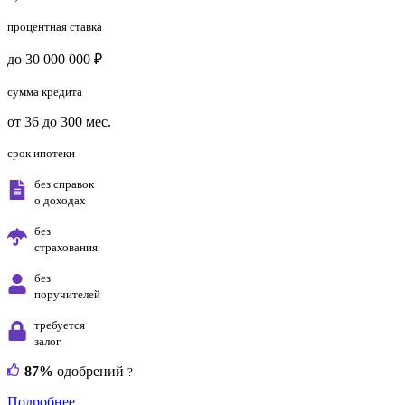
процентная ставка
до 30 000 000 ₽
сумма кредита
от 36 до 300 мес.
срок ипотеки
без справок
о доходах
без
страхования
без
поручителей
требуется
залог
87%
одобрений
?
Подробнее