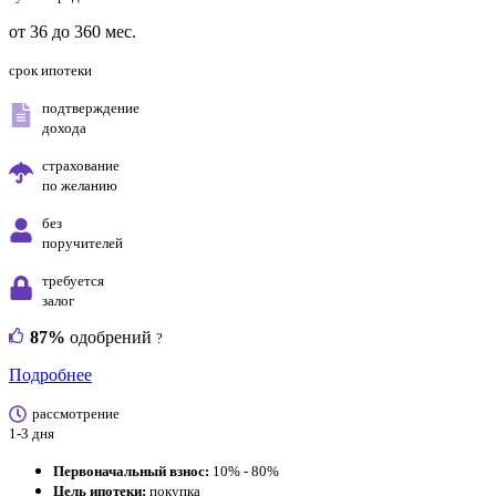
от 36 до 360 мес.
срок ипотеки
подтверждение
дохода
страхование
по желанию
без
поручителей
требуется
залог
87%
одобрений
?
Подробнее
рассмотрение
1-3 дня
Первоначальный взнос:
10% - 80%
Цель ипотеки:
покупка