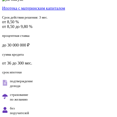
Ипотека с материнским капиталом
Срок действия решения:
3 мес.
от 8,50 %
от 8,50 до 9,80 %
процентная ставка
до 30 000 000 ₽
сумма кредита
от 36 до 300 мес.
срок ипотеки
подтверждение
дохода
страхование
по желанию
без
поручителей