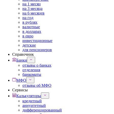
на 1 месяц
на 3 месяца
на 6 месяцев
на год
в рублях
валютные
в долларах
в евро
инвестиционные
детские
для пенсионеров
Справочник
Банки
отзывы о банках
отделения
банкоматы
МФО
отзывы об МФО
Сервисы
Калькуляторы
кредитный
аннуитетный
дифференцированный