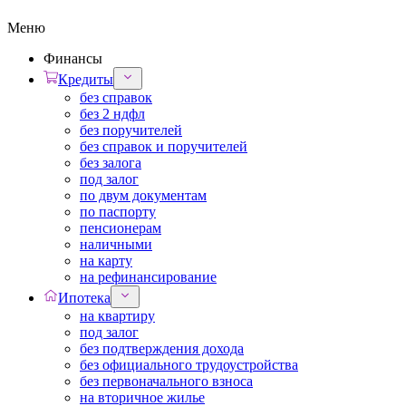
Меню
Финансы
Кредиты
без справок
без 2 ндфл
без поручителей
без справок и поручителей
без залога
под залог
по двум документам
по паспорту
пенсионерам
наличными
на карту
на рефинансирование
Ипотека
на квартиру
под залог
без подтверждения дохода
без официального трудоустройства
без первоначального взноса
на вторичное жилье