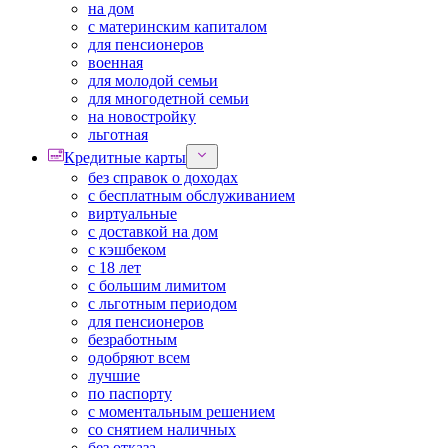
на дом
с материнским капиталом
для пенсионеров
военная
для молодой семьи
для многодетной семьи
на новостройку
льготная
Кредитные карты
без справок о доходах
с бесплатным обслуживанием
виртуальные
с доставкой на дом
с кэшбеком
с 18 лет
с большим лимитом
с льготным периодом
для пенсионеров
безработным
одобряют всем
лучшие
по паспорту
с моментальным решением
со снятием наличных
без отказа