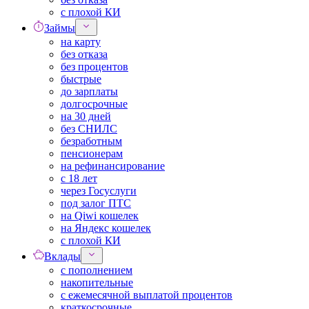
с плохой КИ
Займы
на карту
без отказа
без процентов
быстрые
до зарплаты
долгосрочные
на 30 дней
без СНИЛС
безработным
пенсионерам
на рефинансирование
с 18 лет
через Госуслуги
под залог ПТС
на Qiwi кошелек
на Яндекс кошелек
с плохой КИ
Вклады
с пополнением
накопительные
с ежемесячной выплатой процентов
краткосрочные