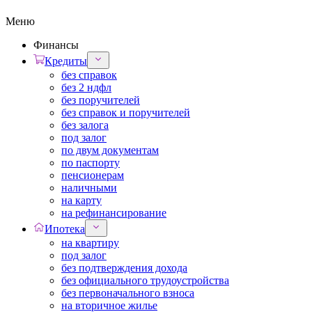
Меню
Финансы
Кредиты
без справок
без 2 ндфл
без поручителей
без справок и поручителей
без залога
под залог
по двум документам
по паспорту
пенсионерам
наличными
на карту
на рефинансирование
Ипотека
на квартиру
под залог
без подтверждения дохода
без официального трудоустройства
без первоначального взноса
на вторичное жилье