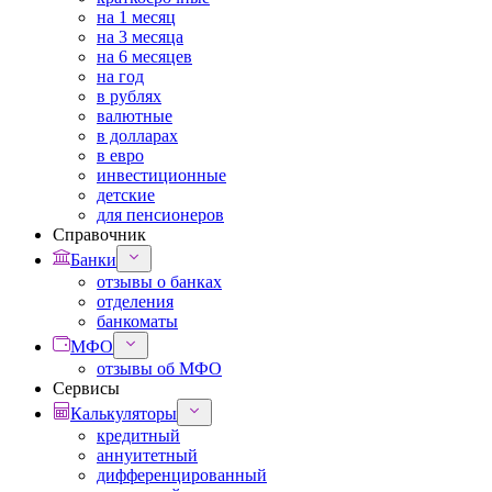
на 1 месяц
на 3 месяца
на 6 месяцев
на год
в рублях
валютные
в долларах
в евро
инвестиционные
детские
для пенсионеров
Справочник
Банки
отзывы о банках
отделения
банкоматы
МФО
отзывы об МФО
Сервисы
Калькуляторы
кредитный
аннуитетный
дифференцированный