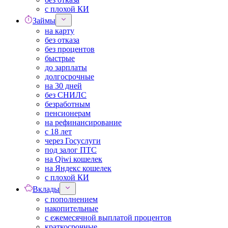
с плохой КИ
Займы
на карту
без отказа
без процентов
быстрые
до зарплаты
долгосрочные
на 30 дней
без СНИЛС
безработным
пенсионерам
на рефинансирование
с 18 лет
через Госуслуги
под залог ПТС
на Qiwi кошелек
на Яндекс кошелек
с плохой КИ
Вклады
с пополнением
накопительные
с ежемесячной выплатой процентов
краткосрочные