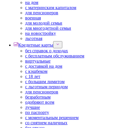
на дом
с материнским капиталом
для пенсионеров
военная
для молодой семьи
для многодетной семьи
на новостройку
льготная
Кредитные карты
без справок о доходах
с бесплатным обслуживанием
виртуальные
с доставкой на дом
с кэшбеком
с 18 лет
с большим лимитом
с льготным периодом
для пенсионеров
безработным
одобряют всем
лучшие
по паспорту
с моментальным решением
со снятием наличных
без отказа