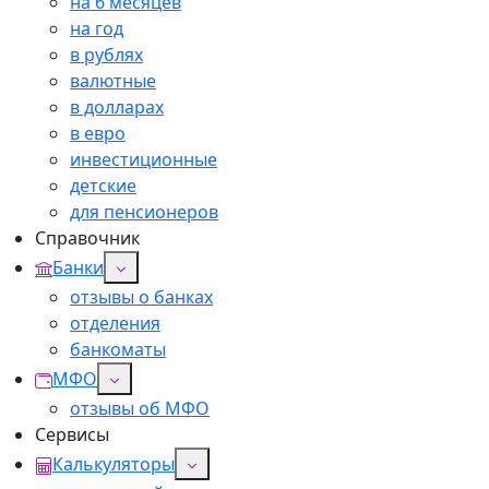
на 6 месяцев
на год
в рублях
валютные
в долларах
в евро
инвестиционные
детские
для пенсионеров
Справочник
Банки
отзывы о банках
отделения
банкоматы
МФО
отзывы об МФО
Сервисы
Калькуляторы