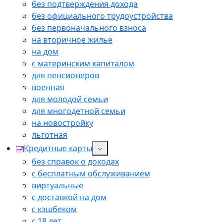
без подтверждения дохода
без официального трудоустройства
без первоначального взноса
на вторичное жилье
на дом
с материнским капиталом
для пенсионеров
военная
для молодой семьи
для многодетной семьи
на новостройку
льготная
Кредитные карты
без справок о доходах
с бесплатным обслуживанием
виртуальные
с доставкой на дом
с кэшбеком
с 18 лет