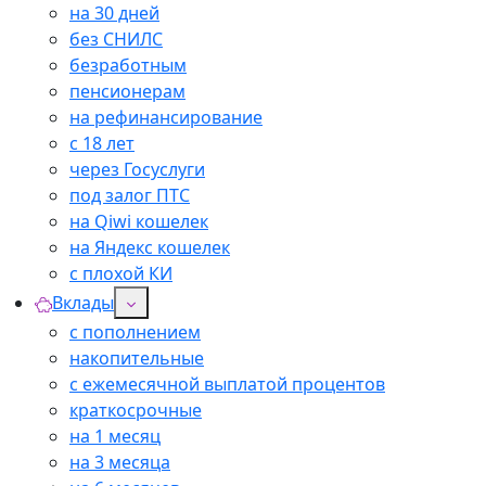
на 30 дней
без СНИЛС
безработным
пенсионерам
на рефинансирование
с 18 лет
через Госуслуги
под залог ПТС
на Qiwi кошелек
на Яндекс кошелек
с плохой КИ
Вклады
с пополнением
накопительные
с ежемесячной выплатой процентов
краткосрочные
на 1 месяц
на 3 месяца