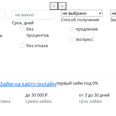
Способ получения
За
Срок, дней
без
продление
процентов
я
экспресс
без отказа
Займ на карту онлайн
первый займ под 0%
до 30 000 ₽
от 3 до 30 дней
тавка
сумма займа
срок займа