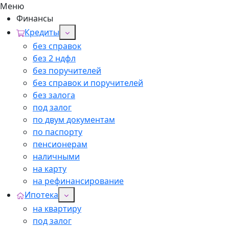
Меню
Финансы
Кредиты
без справок
без 2 ндфл
без поручителей
без справок и поручителей
без залога
под залог
по двум документам
по паспорту
пенсионерам
наличными
на карту
на рефинансирование
Ипотека
на квартиру
под залог