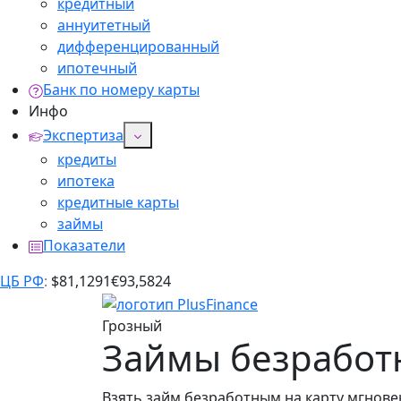
кредитный
аннуитетный
дифференцированный
ипотечный
Банк по номеру карты
Инфо
Экспертиза
кредиты
ипотека
кредитные карты
займы
Показатели
ЦБ РФ
:
$
81,1291
€
93,5824
Грозный
Займы безработ
Взять займ безработным на карту мгновен