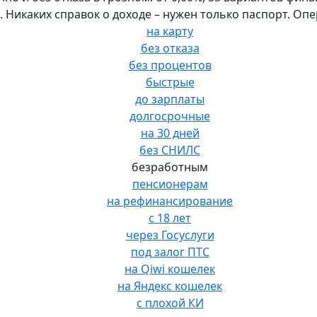
ей. Никаких справок о доходе – нужен только паспорт. О
на карту
без отказа
без процентов
быстрые
до зарплаты
долгосрочные
на 30 дней
без СНИЛС
безработным
пенсионерам
на рефинансирование
с 18 лет
через Госуслуги
под залог ПТС
на Qiwi кошелек
на Яндекс кошелек
с плохой КИ