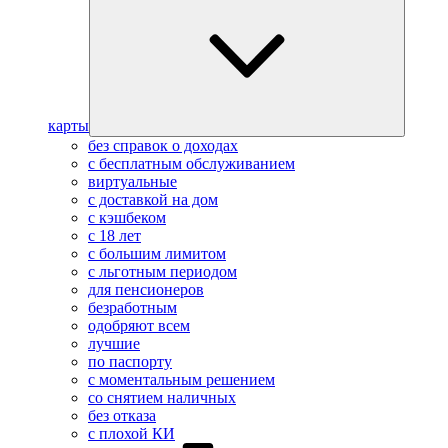
карты
без справок о доходах
с бесплатным обслуживанием
виртуальные
с доставкой на дом
с кэшбеком
с 18 лет
с большим лимитом
с льготным периодом
для пенсионеров
безработным
одобряют всем
лучшие
по паспорту
с моментальным решением
со снятием наличных
без отказа
с плохой КИ