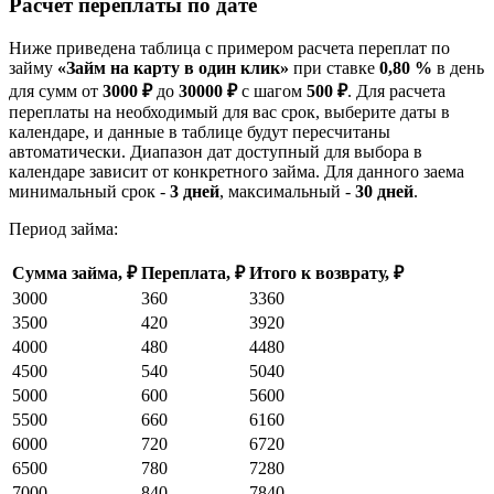
Расчет переплаты по дате
Ниже приведена таблица с примером расчета переплат по
займу
«Займ на карту в один клик»
при ставке
0,80 %
в день
для сумм от
3000 ₽
до
30000 ₽
с шагом
500 ₽
. Для расчета
переплаты на необходимый для вас срок, выберите даты в
календаре, и данные в таблице будут пересчитаны
автоматически. Диапазон дат доступный для выбора в
календаре зависит от конкретного займа. Для данного заема
минимальный срок -
3 дней
, максимальный -
30 дней
.
Период займа:
Сумма займа, ₽
Переплата, ₽
Итого к возврату, ₽
3000
360
3360
3500
420
3920
4000
480
4480
4500
540
5040
5000
600
5600
5500
660
6160
6000
720
6720
6500
780
7280
7000
840
7840