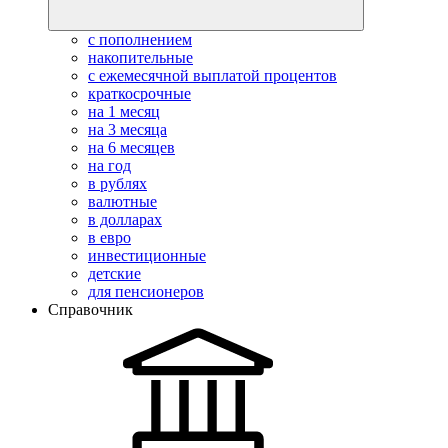
с пополнением
накопительные
с ежемесячной выплатой процентов
краткосрочные
на 1 месяц
на 3 месяца
на 6 месяцев
на год
в рублях
валютные
в долларах
в евро
инвестиционные
детские
для пенсионеров
Справочник