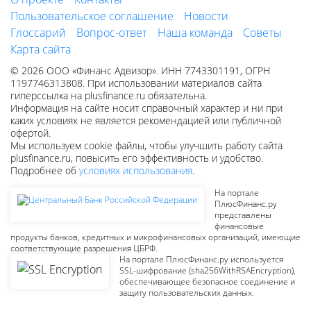
Пользовательское соглашение
Новости
Глоссарий
Вопрос-ответ
Наша команда
Советы
Карта сайта
© 2026 ООО «Финанс Адвизор». ИНН 7743301191, ОГРН
1197746313808. При использовании материалов сайта
гиперссылка на plusfinance.ru обязательна.
Информация на сайте носит справочный характер и ни при
каких условиях не является рекомендацией или публичной
офертой.
Мы используем cookie файлы, чтобы улучшить работу сайта
plusfinance.ru, повысить его эффективность и удобство.
Подробнее об
условиях использования
.
На портале
ПлюсФинанс.ру
представлены
финансовые
продукты банков, кредитных и микрофинансовых организаций, имеющие
соответствующие разрешения ЦБРФ.
На портале ПлюсФинанс.ру используется
SSL-шифрование (sha256WithRSAEncryption),
обеспечивающее безопасное соединение и
защиту пользовательских данных.