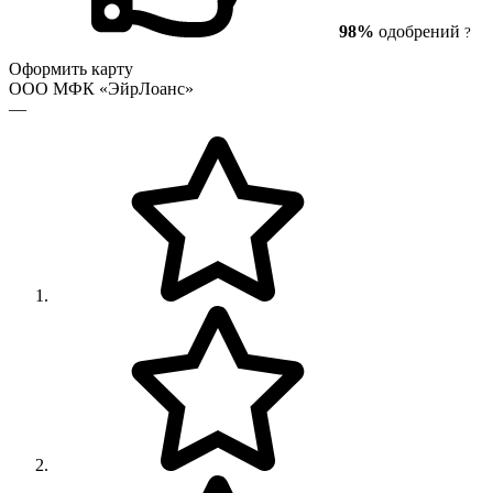
98%
одобрений
?
Оформить карту
ООО МФК «ЭйрЛоанс»
—