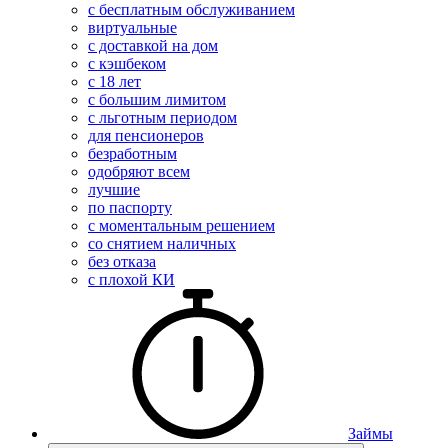
с бесплатным обслуживанием
виртуальные
с доставкой на дом
с кэшбеком
с 18 лет
с большим лимитом
с льготным периодом
для пенсионеров
безработным
одобряют всем
лучшие
по паспорту
с моментальным решением
со снятием наличных
без отказа
с плохой КИ
Займы