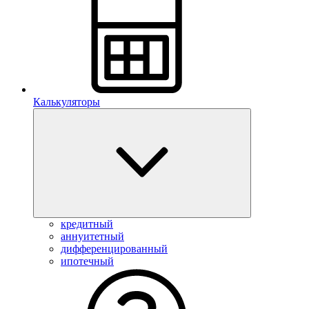
Калькуляторы
кредитный
аннуитетный
дифференцированный
ипотечный