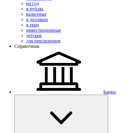
на год
в рублях
валютные
в долларах
в евро
инвестиционные
детские
для пенсионеров
Справочник
Банки