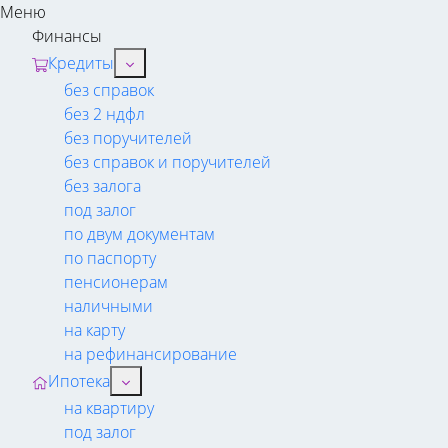
Меню
Финансы
Кредиты
без справок
без 2 ндфл
без поручителей
без справок и поручителей
без залога
под залог
по двум документам
по паспорту
пенсионерам
наличными
на карту
на рефинансирование
Ипотека
на квартиру
под залог