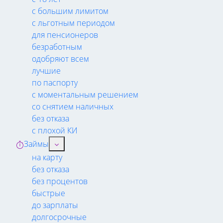
с большим лимитом
с льготным периодом
для пенсионеров
безработным
одобряют всем
лучшие
по паспорту
с моментальным решением
со снятием наличных
без отказа
с плохой КИ
Займы
на карту
без отказа
без процентов
быстрые
до зарплаты
долгосрочные