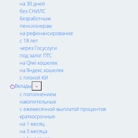
на 30 дней
без СНИЛС
безработным
пенсионерам
на рефинансирование
с 18 лет
через Госуслуги
под залог ПТС
на Qiwi кошелек
на Яндекс кошелек
с плохой КИ
Вклады
с пополнением
накопительные
с ежемесячной выплатой процентов
краткосрочные
на 1 месяц
на 3 месяца