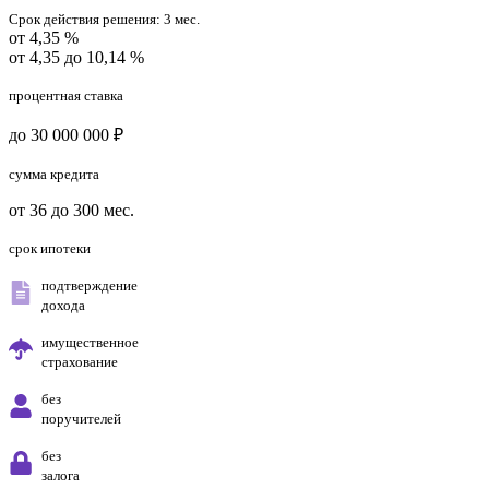
Срок действия решения:
3 мес.
от 4,35 %
от 4,35 до 10,14 %
процентная ставка
до 30 000 000 ₽
сумма кредита
от 36 до 300 мес.
срок ипотеки
подтверждение
дохода
имущественное
страхование
без
поручителей
без
залога