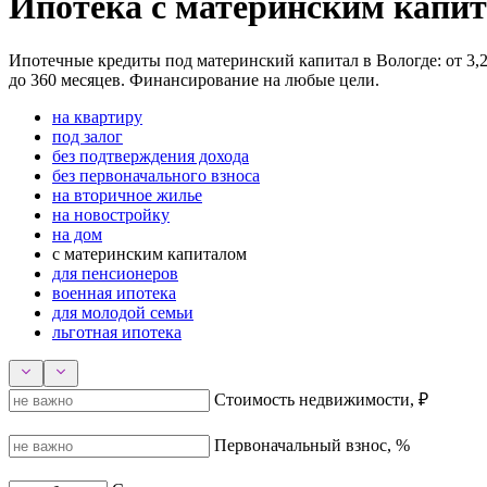
Ипотека с материнским капит
Ипотечные кредиты под материнский капитал в Вологде: от 3,20
до 360 месяцев. Финансирование на любые цели.
на квартиру
под залог
без подтверждения дохода
без первоначального взноса
на вторичное жилье
на новостройку
на дом
с материнским капиталом
для пенсионеров
военная ипотека
для молодой семьи
льготная ипотека
Стоимость недвижимости, ₽
Первоначальный взнос, %