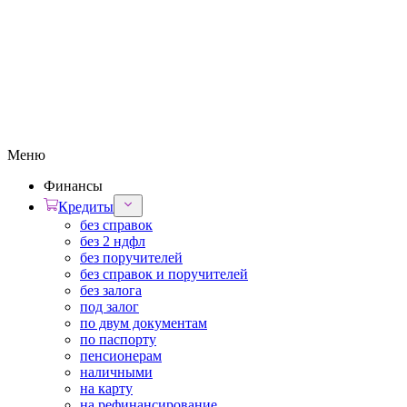
Меню
Финансы
Кредиты
без справок
без 2 ндфл
без поручителей
без справок и поручителей
без залога
под залог
по двум документам
по паспорту
пенсионерам
наличными
на карту
на рефинансирование