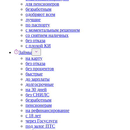
для пенсионеров
безработным
одобряют всем
лучшие
по паспорту
с моментальным решением
со снятием наличных
без отказа
с плохой КИ
Займы
на карту
без отказа
без процентов
быстрые
до зарплаты
долгосрочные
на 30 дней
без СНИЛС
безработным
пенсионерам
на рефинансирование
с 18 лет
через Госуслуги
под залог ПТС