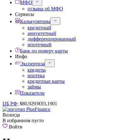
МФО
отзывы об МФО
Сервисы
Калькуляторы
кредитный
аннуитетный
дифференцированный
ипотечный
Банк по номеру карты
Инфо
Экспертиза
кредиты
ипотека
кредитные карты
займы
Показатели
ЦБ РФ
:
$
80,9293
€
93,1901
Вологда
В избранном пусто
Войти