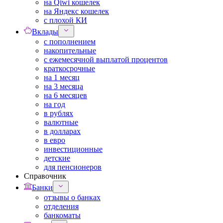
на Qiwi кошелек
на Яндекс кошелек
с плохой КИ
Вклады
с пополнением
накопительные
с ежемесячной выплатой процентов
краткосрочные
на 1 месяц
на 3 месяца
на 6 месяцев
на год
в рублях
валютные
в долларах
в евро
инвестиционные
детские
для пенсионеров
Справочник
Банки
отзывы о банках
отделения
банкоматы