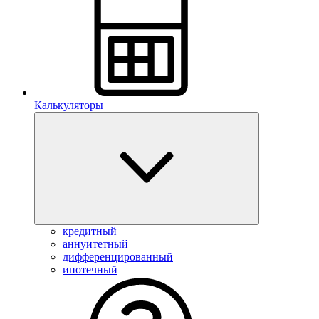
Калькуляторы
кредитный
аннуитетный
дифференцированный
ипотечный