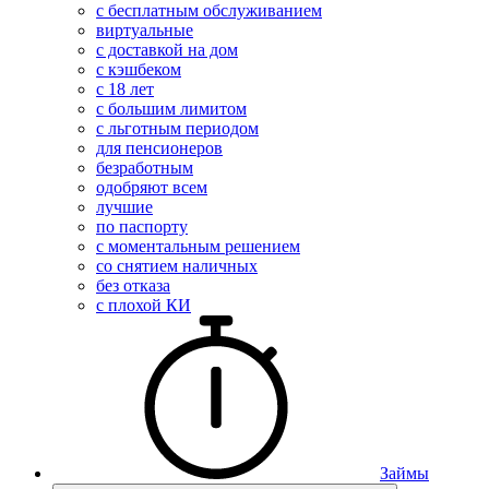
с бесплатным обслуживанием
виртуальные
с доставкой на дом
с кэшбеком
с 18 лет
с большим лимитом
с льготным периодом
для пенсионеров
безработным
одобряют всем
лучшие
по паспорту
с моментальным решением
со снятием наличных
без отказа
с плохой КИ
Займы