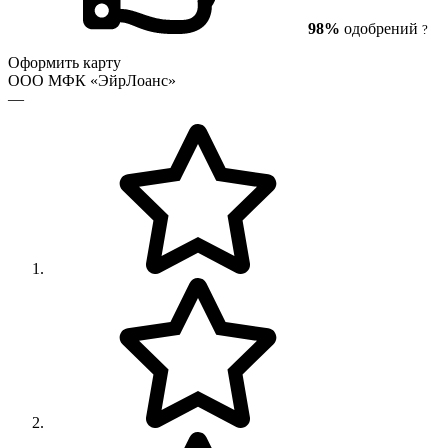
98%
одобрений
?
Оформить карту
ООО МФК «ЭйрЛоанс»
—