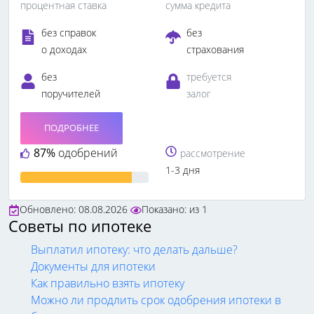
процентная ставка
сумма кредита
без справок
без
о доходах
страхования
без
требуется
поручителей
залог
ПОДРОБНЕЕ
87%
одобрений
рассмотрение
1-3 дня
Обновлено: 08.08.2026
Показано:
из
1
Советы по ипотеке
Выплатил ипотеку: что делать дальше?
Документы для ипотеки
Как правильно взять ипотеку
Можно ли продлить срок одобрения ипотеки в