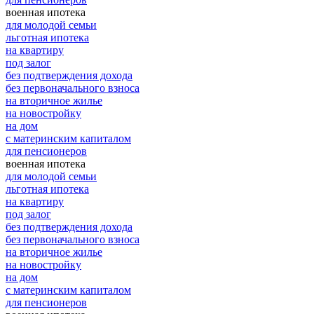
военная ипотека
для молодой семьи
льготная ипотека
на квартиру
под залог
без подтверждения дохода
без первоначального взноса
на вторичное жилье
на новостройку
на дом
с материнским капиталом
для пенсионеров
военная ипотека
для молодой семьи
льготная ипотека
на квартиру
под залог
без подтверждения дохода
без первоначального взноса
на вторичное жилье
на новостройку
на дом
с материнским капиталом
для пенсионеров