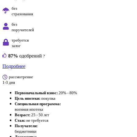
без
страхования
без
поручителей
требуется
залог
87%
одобрений
?
Подробнее
рассмотрение
1-3 дня
Первоначальный взнос:
20% - 80%
Цель ипотеки:
покупка
Специальная программа:
военная ипотека
Возраст:
25 - 50 лет
Стаж:
не требуется
Получатели:
бюджетники
Документы: