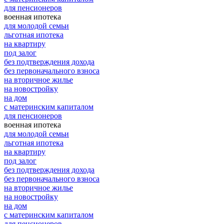
для пенсионеров
военная ипотека
для молодой семьи
льготная ипотека
на квартиру
под залог
без подтверждения дохода
без первоначального взноса
на вторичное жилье
на новостройку
на дом
с материнским капиталом
для пенсионеров
военная ипотека
для молодой семьи
льготная ипотека
на квартиру
под залог
без подтверждения дохода
без первоначального взноса
на вторичное жилье
на новостройку
на дом
с материнским капиталом
для пенсионеров