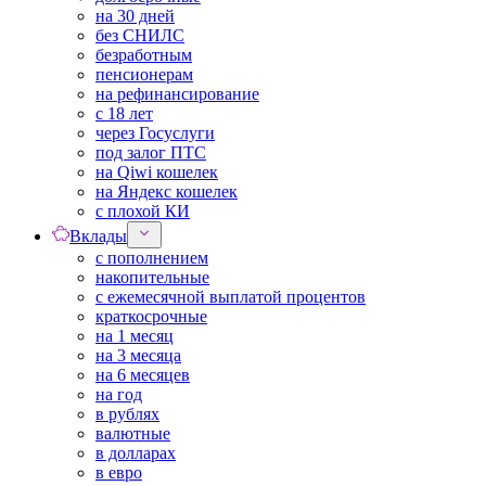
на 30 дней
без СНИЛС
безработным
пенсионерам
на рефинансирование
с 18 лет
через Госуслуги
под залог ПТС
на Qiwi кошелек
на Яндекс кошелек
с плохой КИ
Вклады
с пополнением
накопительные
с ежемесячной выплатой процентов
краткосрочные
на 1 месяц
на 3 месяца
на 6 месяцев
на год
в рублях
валютные
в долларах
в евро