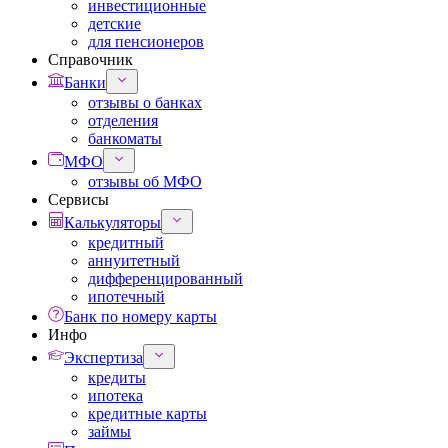
инвестиционные
детские
для пенсионеров
Справочник
Банки
отзывы о банках
отделения
банкоматы
МФО
отзывы об МФО
Сервисы
Калькуляторы
кредитный
аннуитетный
дифференцированный
ипотечный
Банк по номеру карты
Инфо
Экспертиза
кредиты
ипотека
кредитные карты
займы