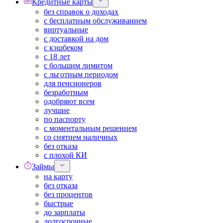
Кредитные карты
без справок о доходах
с бесплатным обслуживанием
виртуальные
с доставкой на дом
с кэшбеком
с 18 лет
с большим лимитом
с льготным периодом
для пенсионеров
безработным
одобряют всем
лучшие
по паспорту
с моментальным решением
со снятием наличных
без отказа
с плохой КИ
Займы
на карту
без отказа
без процентов
быстрые
до зарплаты
долгосрочные