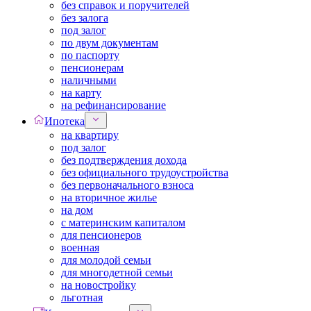
без справок и поручителей
без залога
под залог
по двум документам
по паспорту
пенсионерам
наличными
на карту
на рефинансирование
Ипотека
на квартиру
под залог
без подтверждения дохода
без официального трудоустройства
без первоначального взноса
на вторичное жилье
на дом
с материнским капиталом
для пенсионеров
военная
для молодой семьи
для многодетной семьи
на новостройку
льготная