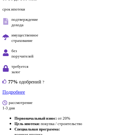
срок ипотеки
подтверждение
дохода
имущественное
страхование
без
поручителей
требуется
залог
77%
одобрений
?
Подробнее
рассмотрение
1-3 дня
Первоначальный взнос:
от 20%
Цель ипотеки:
покупка / строительство
Специальная программа:
военная ипотека