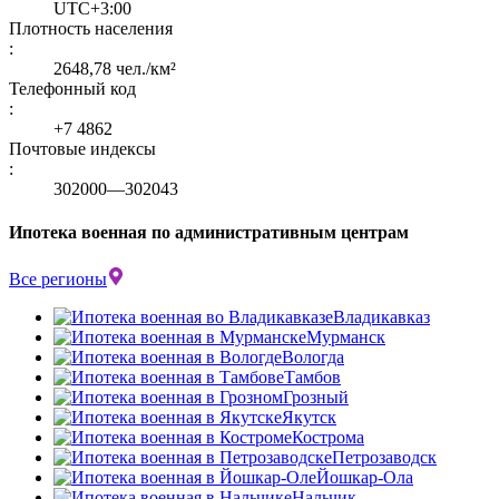
UTC+3:00
Плотность населения
:
2648,78 чел./км²
Телефонный код
:
+7 4862
Почтовые индексы
:
302000—302043
Ипотека военная по административным центрам
Все регионы
Владикавказ
Мурманск
Вологда
Тамбов
Грозный
Якутск
Кострома
Петрозаводск
Йошкар-Ола
Нальчик