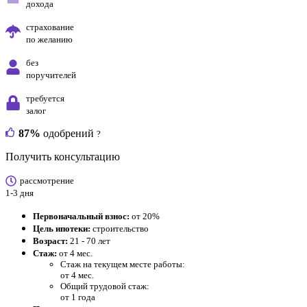
дохода
страхование
по желанию
без
поручителей
требуется
залог
87%
одобрений
?
Получить консультацию
рассмотрение
1-3 дня
Первоначальный взнос:
от 20%
Цель ипотеки:
строительство
Возраст:
21 - 70 лет
Стаж:
от 4 мес.
Стаж на текущем месте работы:
от 4 мес.
Общий трудовой стаж:
от 1 года