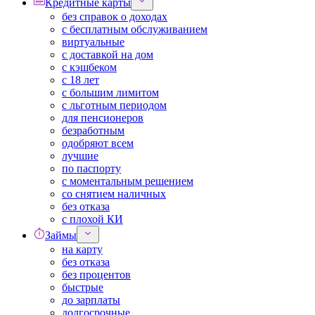
Кредитные карты
без справок о доходах
с бесплатным обслуживанием
виртуальные
с доставкой на дом
с кэшбеком
с 18 лет
с большим лимитом
с льготным периодом
для пенсионеров
безработным
одобряют всем
лучшие
по паспорту
с моментальным решением
со снятием наличных
без отказа
с плохой КИ
Займы
на карту
без отказа
без процентов
быстрые
до зарплаты
долгосрочные