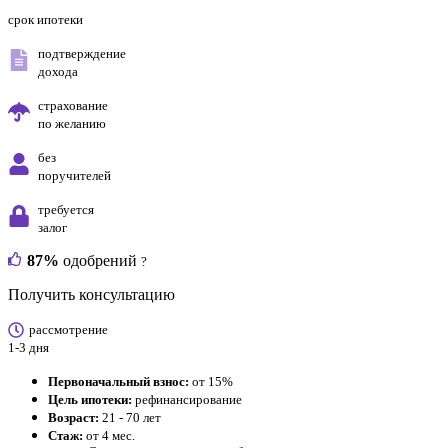
срок ипотеки
подтверждение
дохода
страхование
по желанию
без
поручителей
требуется
залог
87%
одобрений
?
Получить консультацию
рассмотрение
1-3 дня
Первоначальный взнос:
от 15%
Цель ипотеки:
рефинансирование
Возраст:
21 - 70 лет
Стаж:
от 4 мес.