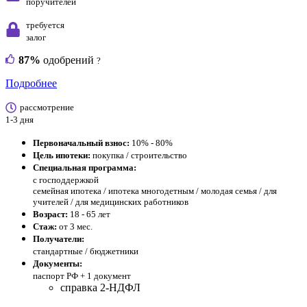
поручителей
требуется
залог
87%
одобрений
?
Подробнее
рассмотрение
1-3 дня
Первоначальный взнос:
10% - 80%
Цель ипотеки:
покупка / строительство
Специальная программа:
с господдержкой
семейная ипотека / ипотека многодетным / молодая семья / для
учителей / для медицинских работников
Возраст:
18 - 65 лет
Стаж:
от 3 мес.
Получатели:
стандартные / бюджетники
Документы:
паспорт РФ +
1 документ
справка 2-НДФЛ