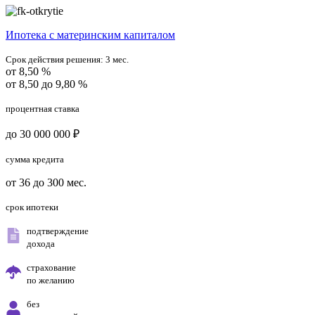
Ипотека с материнским капиталом
Срок действия решения:
3 мес.
от 8,50 %
от 8,50 до 9,80 %
процентная ставка
до 30 000 000 ₽
сумма кредита
от 36 до 300 мес.
срок ипотеки
подтверждение
дохода
страхование
по желанию
без