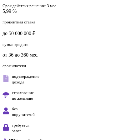
Срок действия решения:
3 мес.
5,99 %
процентная ставка
до 50 000 000 ₽
сумма кредита
от 36 до 360 мес.
срок ипотеки
подтверждение
дохода
страхование
по желанию
без
поручителей
требуется
залог