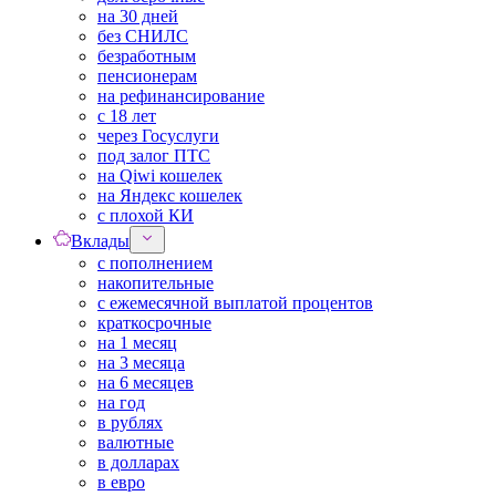
на 30 дней
без СНИЛС
безработным
пенсионерам
на рефинансирование
с 18 лет
через Госуслуги
под залог ПТС
на Qiwi кошелек
на Яндекс кошелек
с плохой КИ
Вклады
с пополнением
накопительные
с ежемесячной выплатой процентов
краткосрочные
на 1 месяц
на 3 месяца
на 6 месяцев
на год
в рублях
валютные
в долларах
в евро