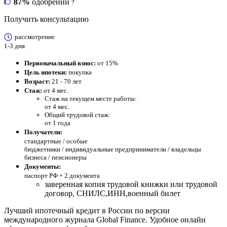
87%
одобрений
?
Получить консультацию
рассмотрение
1-3 дня
Первоначальный взнос:
от 15%
Цель ипотеки:
покупка
Возраст:
21 - 70 лет
Стаж:
от 4 мес.
Стаж на текущем месте работы:
от 4 мес.
Общий трудовой стаж:
от 1 года
Получатели:
стандартные /
особые
бюджетники / индивидуальные предприниматели / владельцы
бизнеса / пенсионеры
Документы:
паспорт РФ +
2 документа
заверенная копия трудовой книжки или трудовой
договор, СНИЛС,ИНН,военный билет
Лучший ипотечный кредит в России по версии
международного журнала Global Finance. Удобное онлайн