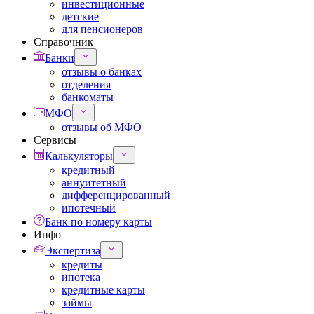
инвестиционные
детские
для пенсионеров
Справочник
Банки
отзывы о банках
отделения
банкоматы
МФО
отзывы об МФО
Сервисы
Калькуляторы
кредитный
аннуитетный
дифференцированный
ипотечный
Банк по номеру карты
Инфо
Экспертиза
кредиты
ипотека
кредитные карты
займы