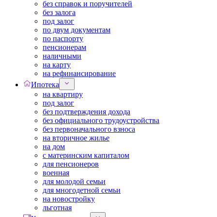
без справок и поручителей
без залога
под залог
по двум документам
по паспорту
пенсионерам
наличными
на карту
на рефинансирование
Ипотека
на квартиру
под залог
без подтверждения дохода
без официального трудоустройства
без первоначального взноса
на вторичное жилье
на дом
с материнским капиталом
для пенсионеров
военная
для молодой семьи
для многодетной семьи
на новостройку
льготная