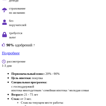
дохода
страхование
по желанию
без
поручителей
требуется
залог
90%
одобрений
?
Подробнее
рассмотрение
1-3 дня
Первоначальный взнос:
20% - 90%
Цель ипотеки:
покупка
Специальная программа:
с господдержкой
ипотека многодетным / семейная ипотека / молодая семья
Возраст:
21 - 75 лет
Стаж:
от 3 мес.
Стаж на текущем месте работы: