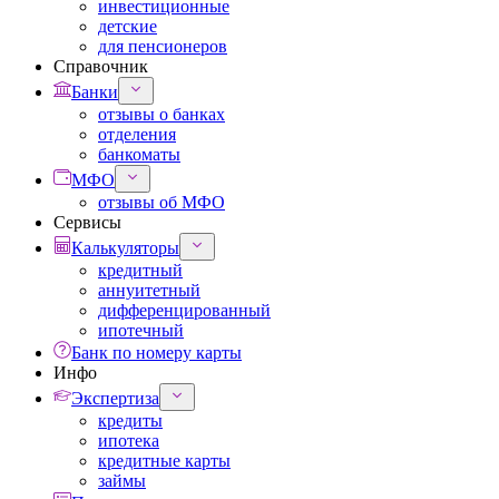
инвестиционные
детские
для пенсионеров
Справочник
Банки
отзывы о банках
отделения
банкоматы
МФО
отзывы об МФО
Сервисы
Калькуляторы
кредитный
аннуитетный
дифференцированный
ипотечный
Банк по номеру карты
Инфо
Экспертиза
кредиты
ипотека
кредитные карты
займы