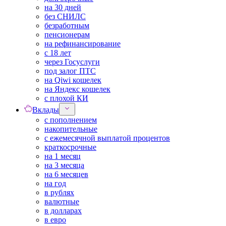
на 30 дней
без СНИЛС
безработным
пенсионерам
на рефинансирование
с 18 лет
через Госуслуги
под залог ПТС
на Qiwi кошелек
на Яндекс кошелек
с плохой КИ
Вклады
с пополнением
накопительные
с ежемесячной выплатой процентов
краткосрочные
на 1 месяц
на 3 месяца
на 6 месяцев
на год
в рублях
валютные
в долларах
в евро