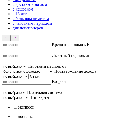
с доставкой на дом
с кэшбеком
с 18 лет
с большим лимитом
с льготным периодом
для пенсионеров
Кредитный лимит, ₽
Льготный период, дн.
Льготный период, от
Подтверждение дохода
Стаж
Возраст
Платежная система
Тип карты
экспресс
доставка