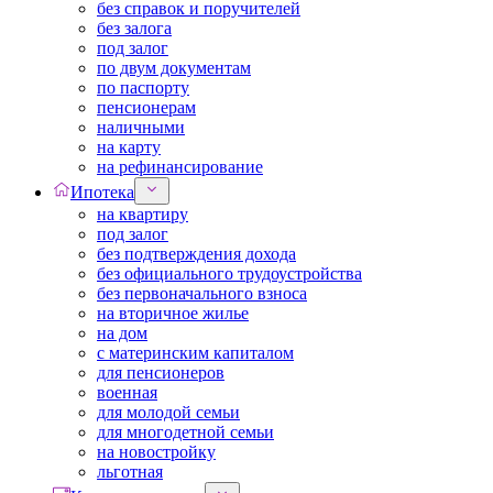
без справок и поручителей
без залога
под залог
по двум документам
по паспорту
пенсионерам
наличными
на карту
на рефинансирование
Ипотека
на квартиру
под залог
без подтверждения дохода
без официального трудоустройства
без первоначального взноса
на вторичное жилье
на дом
с материнским капиталом
для пенсионеров
военная
для молодой семьи
для многодетной семьи
на новостройку
льготная