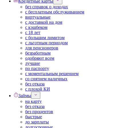
Кредитные карты
без справок о доходах
с бесплатным обслуживанием
виртуальные
с доставкой на дом
с кэшбеком
с 18 лет
с большим лимитом
с льготным периодом
для пенсионеров
безработным
одобряют всем
лучшие
по паспорту
с моментальным решением
со снятием наличных
без отказа
с плохой КИ
Займы
на карту
без отказа
без процентов
быстрые
до зарплаты
долгосрочные