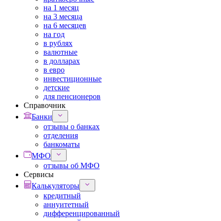
на 1 месяц
на 3 месяца
на 6 месяцев
на год
в рублях
валютные
в долларах
в евро
инвестиционные
детские
для пенсионеров
Справочник
Банки
отзывы о банках
отделения
банкоматы
МФО
отзывы об МФО
Сервисы
Калькуляторы
кредитный
аннуитетный
дифференцированный