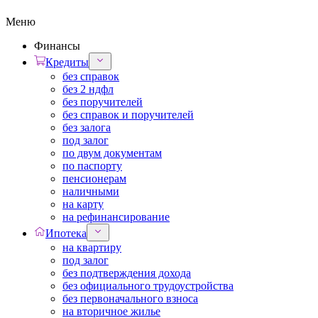
Меню
Финансы
Кредиты
без справок
без 2 ндфл
без поручителей
без справок и поручителей
без залога
под залог
по двум документам
по паспорту
пенсионерам
наличными
на карту
на рефинансирование
Ипотека
на квартиру
под залог
без подтверждения дохода
без официального трудоустройства
без первоначального взноса
на вторичное жилье