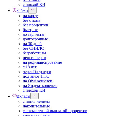
с плохой КИ
Займы
на карту
без отказа
без процентов
быстрые
до зарплаты
долгосрочные
на 30 дней
без СНИЛС
безработным
пенсионерам
на рефинансирование
с 18 лет
через Госуслуги
под залог ПТС
на Qiwi кошелек
на Яндекс кошелек
с плохой КИ
Вклады
с пополнением
накопительные
с ежемесячной выплатой процентов
краткосрочные