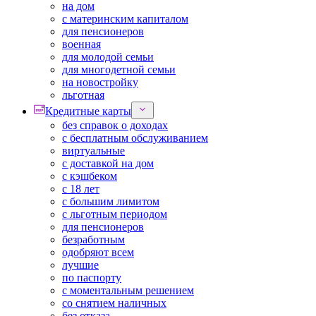
на дом
с материнским капиталом
для пенсионеров
военная
для молодой семьи
для многодетной семьи
на новостройку
льготная
Кредитные карты
без справок о доходах
с бесплатным обслуживанием
виртуальные
с доставкой на дом
с кэшбеком
с 18 лет
с большим лимитом
с льготным периодом
для пенсионеров
безработным
одобряют всем
лучшие
по паспорту
с моментальным решением
со снятием наличных
без отказа