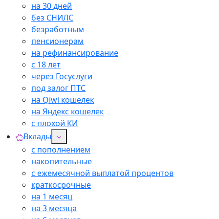
на 30 дней
без СНИЛС
безработным
пенсионерам
на рефинансирование
с 18 лет
через Госуслуги
под залог ПТС
на Qiwi кошелек
на Яндекс кошелек
с плохой КИ
Вклады
с пополнением
накопительные
с ежемесячной выплатой процентов
краткосрочные
на 1 месяц
на 3 месяца