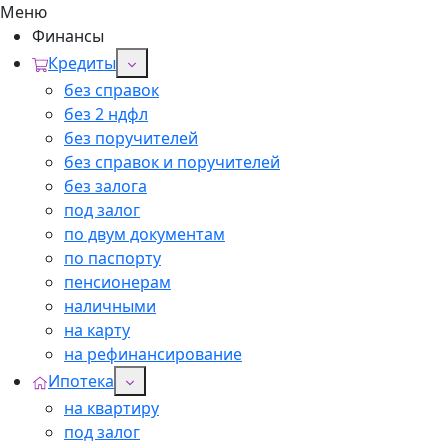
Меню
Финансы
Кредиты
без справок
без 2 ндфл
без поручителей
без справок и поручителей
без залога
под залог
по двум документам
по паспорту
пенсионерам
наличными
на карту
на рефинансирование
Ипотека
на квартиру
под залог