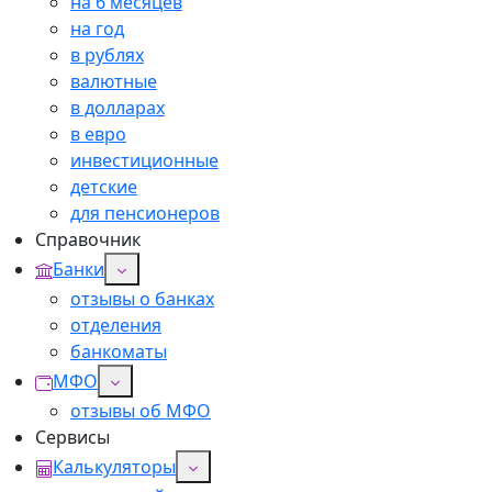
на 6 месяцев
на год
в рублях
валютные
в долларах
в евро
инвестиционные
детские
для пенсионеров
Справочник
Банки
отзывы о банках
отделения
банкоматы
МФО
отзывы об МФО
Сервисы
Калькуляторы