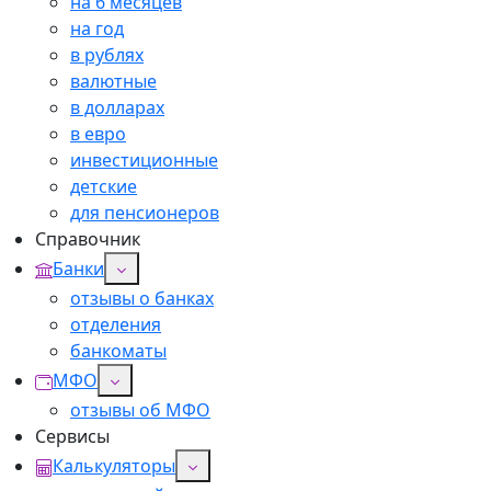
на 6 месяцев
на год
в рублях
валютные
в долларах
в евро
инвестиционные
детские
для пенсионеров
Справочник
Банки
отзывы о банках
отделения
банкоматы
МФО
отзывы об МФО
Сервисы
Калькуляторы