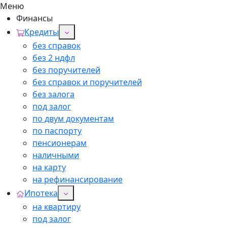
Меню
Финансы
Кредиты
без справок
без 2 ндфл
без поручителей
без справок и поручителей
без залога
под залог
по двум документам
по паспорту
пенсионерам
наличными
на карту
на рефинансирование
Ипотека
на квартиру
под залог