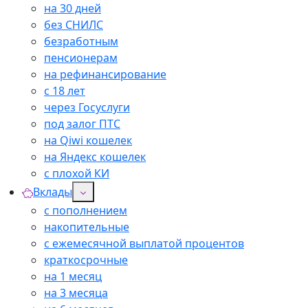
на 30 дней
без СНИЛС
безработным
пенсионерам
на рефинансирование
с 18 лет
через Госуслуги
под залог ПТС
на Qiwi кошелек
на Яндекс кошелек
с плохой КИ
Вклады
с пополнением
накопительные
с ежемесячной выплатой процентов
краткосрочные
на 1 месяц
на 3 месяца