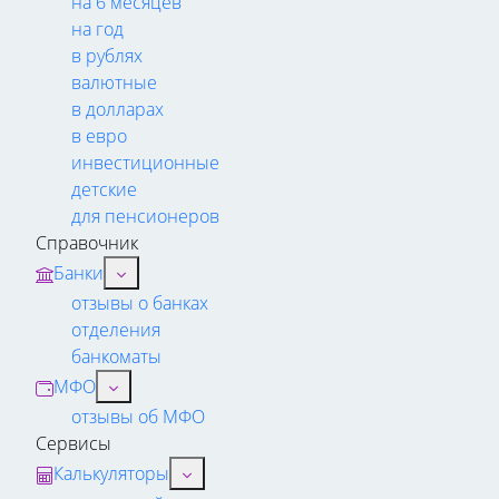
на 6 месяцев
на год
в рублях
валютные
в долларах
в евро
инвестиционные
детские
для пенсионеров
Справочник
Банки
отзывы о банках
отделения
банкоматы
МФО
отзывы об МФО
Сервисы
Калькуляторы