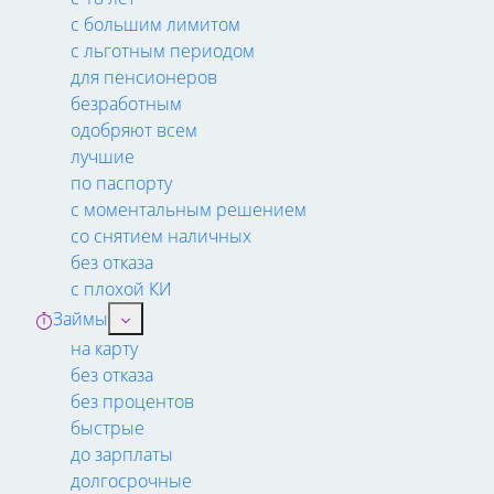
с большим лимитом
с льготным периодом
для пенсионеров
безработным
одобряют всем
лучшие
по паспорту
с моментальным решением
со снятием наличных
без отказа
с плохой КИ
Займы
на карту
без отказа
без процентов
быстрые
до зарплаты
долгосрочные