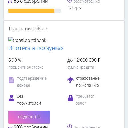
88%
одобрений
рассмотрение
1-3 дня
Транскапиталбанк
Ипотека в ползунках
5,90 %
до 12 000 000 ₽
процентная ставка
сумма кредита
подтверждение
страхование
дохода
по желанию
без
требуется
поручителей
залог
ПОДРОБНЕЕ
90%
одобрений
рассмотрение