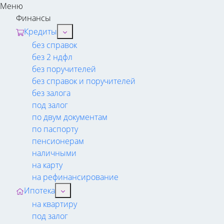
Меню
Финансы
Кредиты
без справок
без 2 ндфл
без поручителей
без справок и поручителей
без залога
под залог
по двум документам
по паспорту
пенсионерам
наличными
на карту
на рефинансирование
Ипотека
на квартиру
под залог