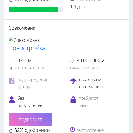
1-3 дня
Совкомбанк
Новостройка
от 10,40 %
до 30 000 000 ₽
процентная ставка
сумма кредита
подтверждение
страхование
дохода
по желанию
без
требуется
поручителей
залог
ПОДРОБНЕЕ
82%
одобрений
рассмотрение