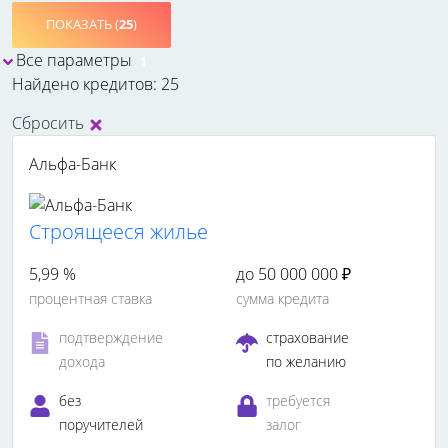
ПОКАЗАТЬ (
25
)
Все параметры
1
Найдено кредитов: 25
Сбросить
Альфа-Банк
Cтроящееся жилье
5,99 %
до 50 000 000 ₽
процентная ставка
сумма кредита
подтверждение
страхование
дохода
по желанию
без
требуется
поручителей
залог