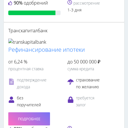
90%
одобрений
рассмотрение
1-3 дня
Транскапиталбанк
Рефинансирование ипотеки
от 6,24 %
до 50 000 000 ₽
процентная ставка
сумма кредита
подтверждение
страхование
дохода
по желанию
без
требуется
поручителей
залог
ПОДРОБНЕЕ