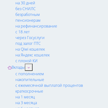
на 30 дней
без СНИЛС
безработным
пенсионерам
на рефинансирование
с 18 лет
через Госуслуги
под залог ПТС
на Qiwi кошелек
на Яндекс кошелек
с плохой КИ
Вклады
с пополнением
накопительные
с ежемесячной выплатой процентов
краткосрочные
на 1 месяц
на 3 месяца