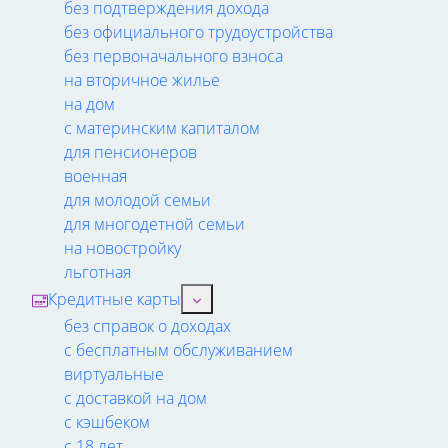
без подтверждения дохода
без официального трудоустройства
без первоначального взноса
на вторичное жилье
на дом
с материнским капиталом
для пенсионеров
военная
для молодой семьи
для многодетной семьи
на новостройку
льготная
Кредитные карты
без справок о доходах
с бесплатным обслуживанием
виртуальные
с доставкой на дом
с кэшбеком
с 18 лет