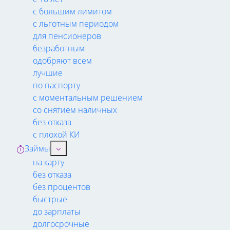
с большим лимитом
с льготным периодом
для пенсионеров
безработным
одобряют всем
лучшие
по паспорту
с моментальным решением
со снятием наличных
без отказа
с плохой КИ
Займы
на карту
без отказа
без процентов
быстрые
до зарплаты
долгосрочные