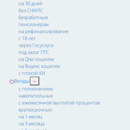
на 30 дней
без СНИЛС
безработным
пенсионерам
на рефинансирование
с 18 лет
через Госуслуги
под залог ПТС
на Qiwi кошелек
на Яндекс кошелек
с плохой КИ
Вклады
с пополнением
накопительные
с ежемесячной выплатой процентов
краткосрочные
на 1 месяц
на 3 месяца