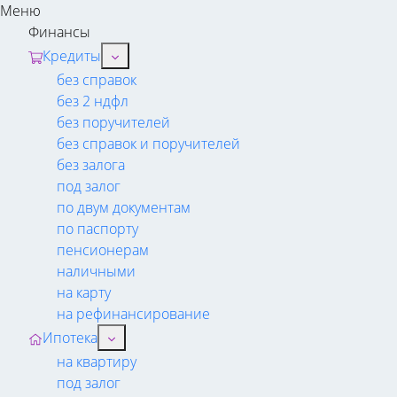
Меню
Финансы
Кредиты
без справок
без 2 ндфл
без поручителей
без справок и поручителей
без залога
под залог
по двум документам
по паспорту
пенсионерам
наличными
на карту
на рефинансирование
Ипотека
на квартиру
под залог