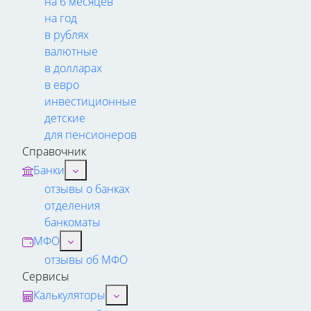
на 6 месяцев
на год
в рублях
валютные
в долларах
в евро
инвестиционные
детские
для пенсионеров
Справочник
Банки
отзывы о банках
отделения
банкоматы
МФО
отзывы об МФО
Сервисы
Калькуляторы