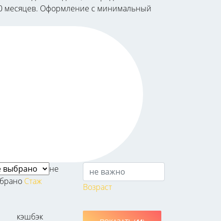
о 60 месяцев. Оформление с минимальный
не
брано
Стаж
Возраст
кэшбэк