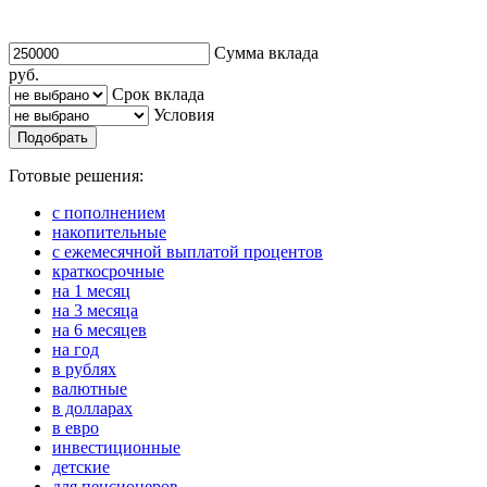
Сумма вклада
руб.
Срок вклада
Условия
Подобрать
Готовые решения:
с пополнением
накопительные
с ежемесячной выплатой процентов
краткосрочные
на 1 месяц
на 3 месяца
на 6 месяцев
на год
в рублях
валютные
в долларах
в евро
инвестиционные
детские
для пенсионеров