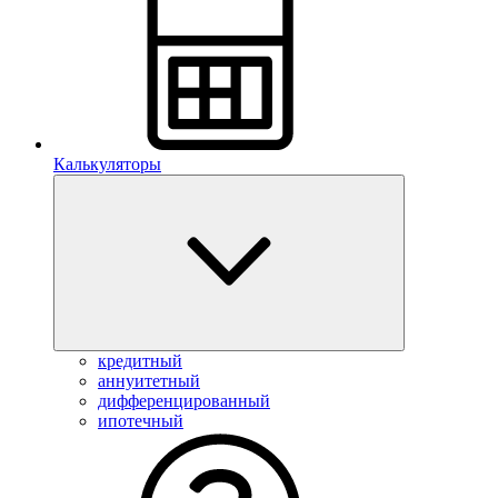
Калькуляторы
кредитный
аннуитетный
дифференцированный
ипотечный