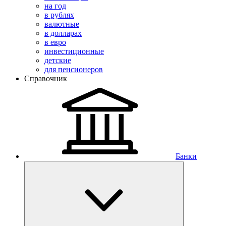
на год
в рублях
валютные
в долларах
в евро
инвестиционные
детские
для пенсионеров
Справочник
Банки