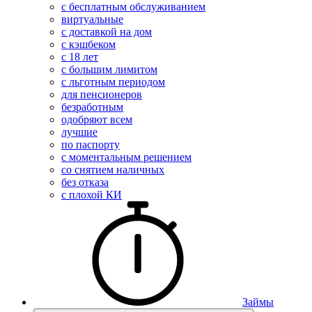
с бесплатным обслуживанием
виртуальные
с доставкой на дом
с кэшбеком
с 18 лет
с большим лимитом
с льготным периодом
для пенсионеров
безработным
одобряют всем
лучшие
по паспорту
с моментальным решением
со снятием наличных
без отказа
с плохой КИ
Займы