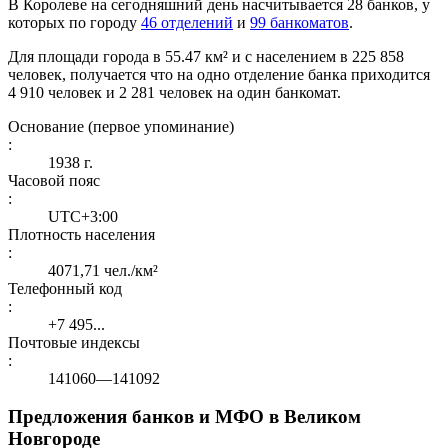
В Королеве на сегодняшний день насчитывается 28 банков, у
которых по городу
46 отделений
и
99 банкоматов
.
Для площади города в 55.47 км² и с населением в 225 858
человек, получается что на одно отделение банка приходится
4 910 человек и 2 281 человек на один банкомат.
Основание (первое упоминание)
:
1938 г.
Часовой пояс
:
UTC+3:00
Плотность населения
:
4071,71 чел./км²
Телефонный код
:
+7 495...
Почтовые индексы
:
141060—141092
Предложения банков и МФО в Великом
Новгороде