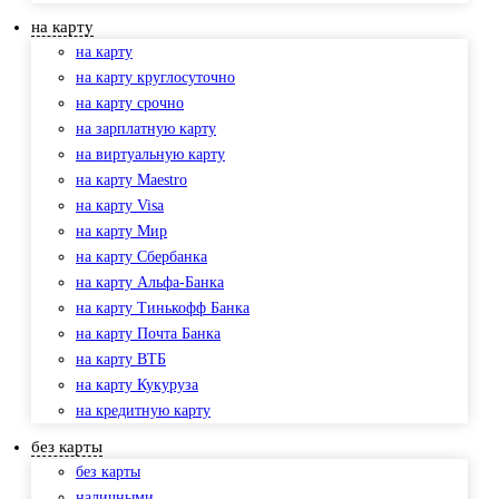
на карту
на карту
на карту круглосуточно
на карту срочно
на зарплатную карту
на виртуальную карту
на карту Maestro
на карту Visa
на карту Мир
на карту Сбербанка
на карту Альфа-Банка
на карту Тинькофф Банка
на карту Почта Банка
на карту ВТБ
на карту Кукуруза
на кредитную карту
без карты
без карты
наличными