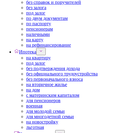
без справок и поручителей
без залога
под залог
по двум документам
по паспорту
пенсионерам
наличными
на карту
на рефинансирование
Ипотека
на квартиру
под залог
без подтверждения дохода
без официального трудоустройства
без первоначального взноса
на вторичное жилье
на дом
с материнским капиталом
для пенсионеров
военная
для молодой семьи
для многодетной семьи
на новостройку
льготная