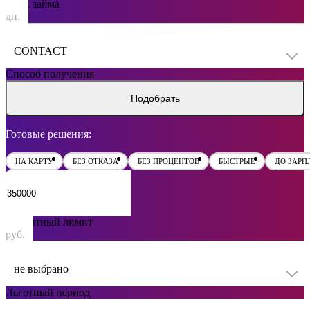
Срок займа
дн.
CONTACT
Способ получения
Подобрать
Готовые решения:
НА КАРТУ
БЕЗ ОТКАЗА
БЕЗ ПРОЦЕНТОВ
БЫСТРЫЕ
ДО ЗАРП
Кредитный лимит
руб.
не выбрано
Льготный период