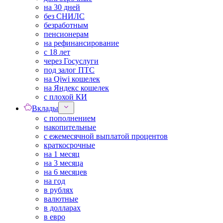
на 30 дней
без СНИЛС
безработным
пенсионерам
на рефинансирование
с 18 лет
через Госуслуги
под залог ПТС
на Qiwi кошелек
на Яндекс кошелек
с плохой КИ
Вклады
с пополнением
накопительные
с ежемесячной выплатой процентов
краткосрочные
на 1 месяц
на 3 месяца
на 6 месяцев
на год
в рублях
валютные
в долларах
в евро