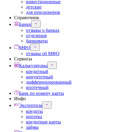
инвестиционные
детские
для пенсионеров
Справочник
Банки
отзывы о банках
отделения
банкоматы
МФО
отзывы об МФО
Сервисы
Калькуляторы
кредитный
аннуитетный
дифференцированный
ипотечный
Банк по номеру карты
Инфо
Экспертиза
кредиты
ипотека
кредитные карты
займы