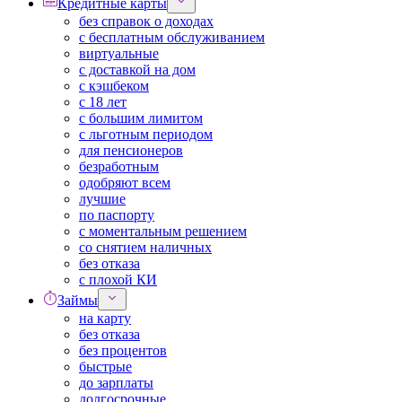
Кредитные карты
без справок о доходах
с бесплатным обслуживанием
виртуальные
с доставкой на дом
с кэшбеком
с 18 лет
с большим лимитом
с льготным периодом
для пенсионеров
безработным
одобряют всем
лучшие
по паспорту
с моментальным решением
со снятием наличных
без отказа
с плохой КИ
Займы
на карту
без отказа
без процентов
быстрые
до зарплаты
долгосрочные