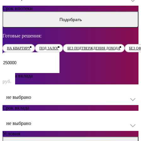
Срок ипотеки
Подобрать
Готовые решения:
НА КВАРТИРУ
ПОД ЗАЛОГ
БЕЗ ПОДТВЕРЖДЕНИЯ ДОХОДА
БЕЗ О
Сумма вклада
руб.
не выбрано
Срок вклада
не выбрано
Условия