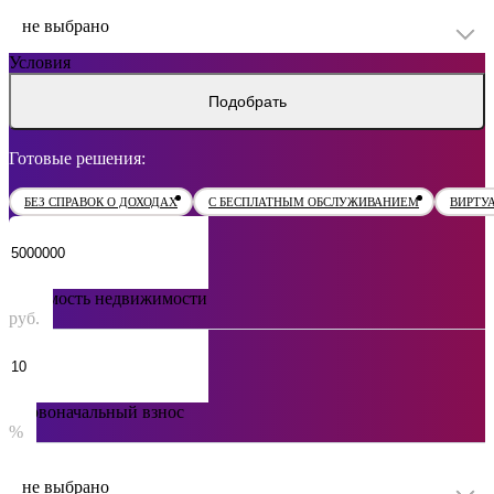
не выбрано
Условия
Подобрать
Готовые решения:
БЕЗ СПРАВОК О ДОХОДАХ
С БЕСПЛАТНЫМ ОБСЛУЖИВАНИЕМ
ВИРТУ
Стоимость недвижимости
руб.
Первоначальный взнос
%
не выбрано